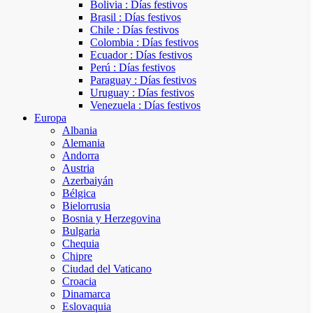
Bolivia : Días festivos
Brasil : Días festivos
Chile : Días festivos
Colombia : Días festivos
Ecuador : Días festivos
Perú : Días festivos
Paraguay : Días festivos
Uruguay : Días festivos
Venezuela : Días festivos
Europa
Albania
Alemania
Andorra
Austria
Azerbaiyán
Bélgica
Bielorrusia
Bosnia y Herzegovina
Bulgaria
Chequia
Chipre
Ciudad del Vaticano
Croacia
Dinamarca
Eslovaquia