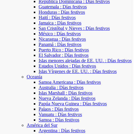
República Dominicana : Días festivos
Guatemala : Días festivos
Honduras : Días festivos
Haití : Días festivos
Jamaica : Días festivos
San Cristóbal y Nieves : Días festivos
México : Días festivos
Nicaragua : Días festivos
Panamá : Días festivos
Puerto Rico : Días festivos
El Salvador : Días festivos
Islas menores alejadas de EE. UU. : Días festivos
Estados Unidos : Días festivos
Islas Vírgenes de EE. UU. : Días festivos
Oceanía
Samoa Americana : Días festivos
Australia : Días festivos
Islas Marshall : Días festivos
Nueva Zelanda : Días festivos
Papúa Nueva Guinea : Días festivos
Palaos : Días festivos
Vanuatu : Días festivos
Samoa : Días festivos
América del Sur
Argentina : Días festivos