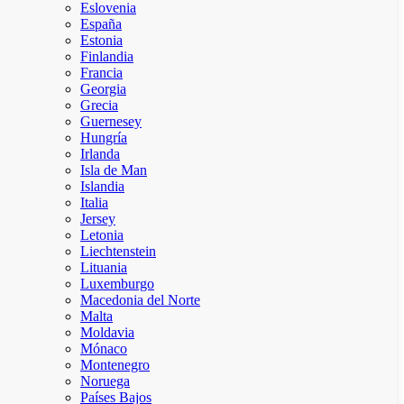
Eslovenia
España
Estonia
Finlandia
Francia
Georgia
Grecia
Guernesey
Hungría
Irlanda
Isla de Man
Islandia
Italia
Jersey
Letonia
Liechtenstein
Lituania
Luxemburgo
Macedonia del Norte
Malta
Moldavia
Mónaco
Montenegro
Noruega
Países Bajos