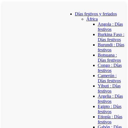
Días festivos y feriados
África
Angola : Días
festivos
Burkina Faso :
Días festivos
Burundi : Días
festivos
Botsuana :
Días festivos
Congo : Días
festivos
Camerún :
Días festivos
Yibuti : Días
festivos
Argelia : Días
festivos
Egipto : Días
festivos
Etiopía : Días
festivos
Gabón : Días