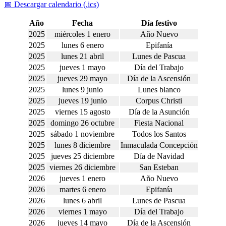
📅 Descargar calendario (.ics)
Año
Fecha
Día festivo
2025
miércoles 1 enero
Año Nuevo
2025
lunes 6 enero
Epifanía
2025
lunes 21 abril
Lunes de Pascua
2025
jueves 1 mayo
Día del Trabajo
2025
jueves 29 mayo
Día de la Ascensión
2025
lunes 9 junio
Lunes blanco
2025
jueves 19 junio
Corpus Christi
2025
viernes 15 agosto
Día de la Asunción
2025
domingo 26 octubre
Fiesta Nacional
2025
sábado 1 noviembre
Todos los Santos
2025
lunes 8 diciembre
Inmaculada Concepción
2025
jueves 25 diciembre
Día de Navidad
2025
viernes 26 diciembre
San Esteban
2026
jueves 1 enero
Año Nuevo
2026
martes 6 enero
Epifanía
2026
lunes 6 abril
Lunes de Pascua
2026
viernes 1 mayo
Día del Trabajo
2026
jueves 14 mayo
Día de la Ascensión