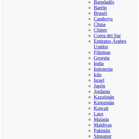
Bangladés
Baréin
Brunéi
Camboya
China
Chipre
Corea del Sur
Emiratos Árabes
Unidos
Filipinas
Georgia
India
Indonesia
Irán
Israel
Japón
Jordania
Kazajistán
Kirguistán
Kuwait
Laos
Malasia
Maldivas
Pakistán
Singapur