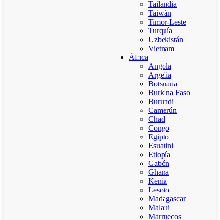
Tailandia
Taiwán
Timor-Leste
Turquía
Uzbekistán
Vietnam
África
Angola
Argelia
Botsuana
Burkina Faso
Burundi
Camerún
Chad
Congo
Egipto
Esuatini
Etiopía
Gabón
Ghana
Kenia
Lesoto
Madagascar
Malaui
Marruecos