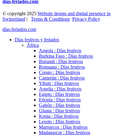
días-feriados.com
© copyright 2025
Website design and digital presence in
Switzerland
|
Terms & Conditions
Privacy Policy
días-feriados.com
Días festivos y feriados
África
Angola : Días festivos
Burkina Faso : Días festivos
Burundi : Días festivos
Botsuana : Días festivos
Congo : Días festivos
Camerún : Días festivos
Yibuti : Días festivos
Argelia : Días festivos
Egipto : Días festivos
Etiopía : Días festivos
Gabón : Días festivos
Ghana : Días festivos
Kenia : Días festivos
Lesoto : Días festivos
Marruecos : Días festivos
Madagascar : Días festivos