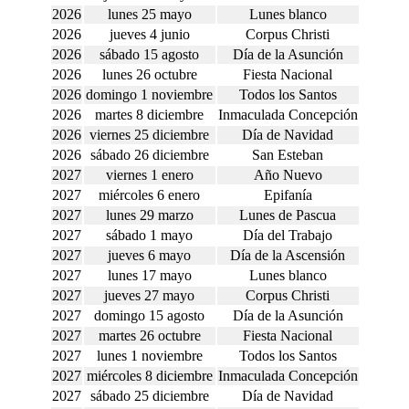
2026
lunes 25 mayo
Lunes blanco
2026
jueves 4 junio
Corpus Christi
2026
sábado 15 agosto
Día de la Asunción
2026
lunes 26 octubre
Fiesta Nacional
2026
domingo 1 noviembre
Todos los Santos
2026
martes 8 diciembre
Inmaculada Concepción
2026
viernes 25 diciembre
Día de Navidad
2026
sábado 26 diciembre
San Esteban
2027
viernes 1 enero
Año Nuevo
2027
miércoles 6 enero
Epifanía
2027
lunes 29 marzo
Lunes de Pascua
2027
sábado 1 mayo
Día del Trabajo
2027
jueves 6 mayo
Día de la Ascensión
2027
lunes 17 mayo
Lunes blanco
2027
jueves 27 mayo
Corpus Christi
2027
domingo 15 agosto
Día de la Asunción
2027
martes 26 octubre
Fiesta Nacional
2027
lunes 1 noviembre
Todos los Santos
2027
miércoles 8 diciembre
Inmaculada Concepción
2027
sábado 25 diciembre
Día de Navidad