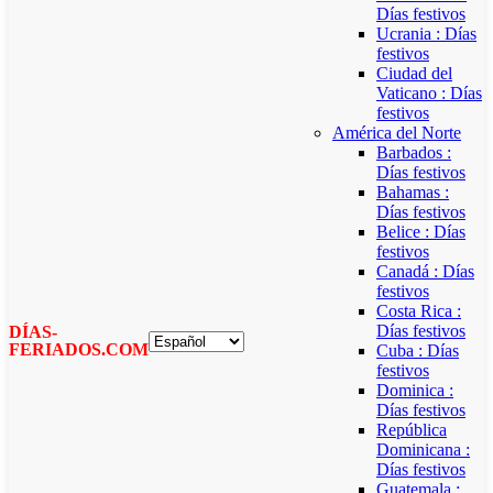
Días festivos
Ucrania : Días
festivos
Ciudad del
Vaticano : Días
festivos
América del Norte
Barbados :
Días festivos
Bahamas :
Días festivos
Belice : Días
festivos
Canadá : Días
festivos
Costa Rica :
Días festivos
DÍAS-
FERIADOS.COM
Cuba : Días
festivos
Dominica :
Días festivos
República
Dominicana :
Días festivos
Guatemala :