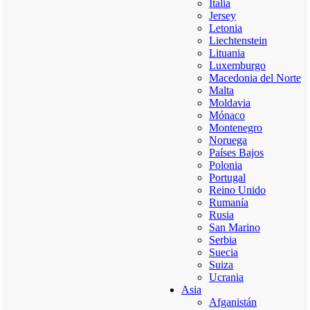
Italia
Jersey
Letonia
Liechtenstein
Lituania
Luxemburgo
Macedonia del Norte
Malta
Moldavia
Mónaco
Montenegro
Noruega
Países Bajos
Polonia
Portugal
Reino Unido
Rumanía
Rusia
San Marino
Serbia
Suecia
Suiza
Ucrania
Asia
Afganistán