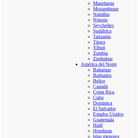
Mauritania
Mozambique
Namibia
Nigeria
Seychelles
Sudáfrica
Tanzania
Túnez
Yibuti
Zambia
Zimbabue
América del Norte
Bahamas
Barbados
Belice
Canadá
Costa Rica
Cuba
Dominica
El Salvador
Estados Unidos
Guatemala
Haití
Honduras
Islas menores