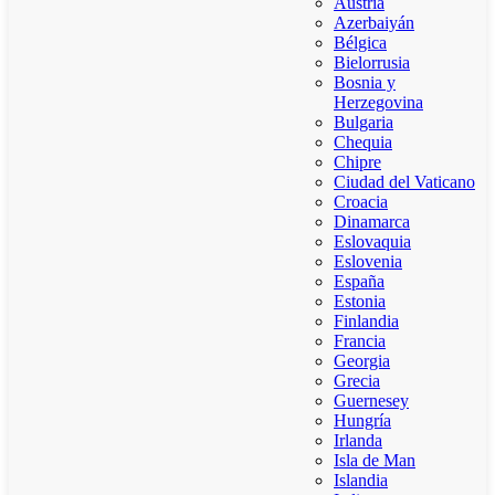
Austria
Azerbaiyán
Bélgica
Bielorrusia
Bosnia y
Herzegovina
Bulgaria
Chequia
Chipre
Ciudad del Vaticano
Croacia
Dinamarca
Eslovaquia
Eslovenia
España
Estonia
Finlandia
Francia
Georgia
Grecia
Guernesey
Hungría
Irlanda
Isla de Man
Islandia