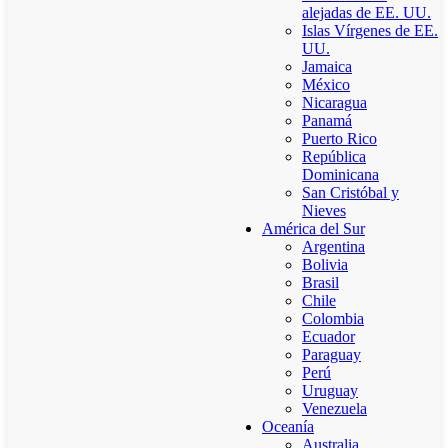
alejadas de EE. UU.
Islas Vírgenes de EE.
UU.
Jamaica
México
Nicaragua
Panamá
Puerto Rico
República
Dominicana
San Cristóbal y
Nieves
América del Sur
Argentina
Bolivia
Brasil
Chile
Colombia
Ecuador
Paraguay
Perú
Uruguay
Venezuela
Oceanía
Australia