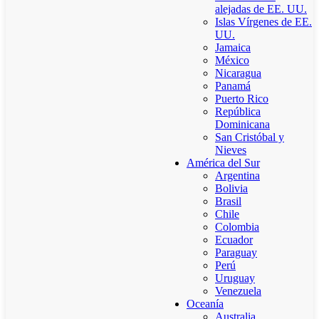
alejadas de EE. UU.
Islas Vírgenes de EE.
UU.
Jamaica
México
Nicaragua
Panamá
Puerto Rico
República
Dominicana
San Cristóbal y
Nieves
América del Sur
Argentina
Bolivia
Brasil
Chile
Colombia
Ecuador
Paraguay
Perú
Uruguay
Venezuela
Oceanía
Australia