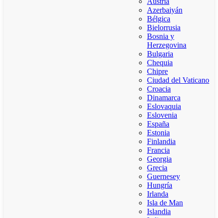
Austria
Azerbaiyán
Bélgica
Bielorrusia
Bosnia y
Herzegovina
Bulgaria
Chequia
Chipre
Ciudad del Vaticano
Croacia
Dinamarca
Eslovaquia
Eslovenia
España
Estonia
Finlandia
Francia
Georgia
Grecia
Guernesey
Hungría
Irlanda
Isla de Man
Islandia