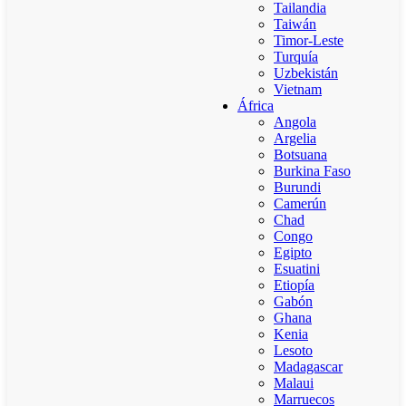
Tailandia
Taiwán
Timor-Leste
Turquía
Uzbekistán
Vietnam
África
Angola
Argelia
Botsuana
Burkina Faso
Burundi
Camerún
Chad
Congo
Egipto
Esuatini
Etiopía
Gabón
Ghana
Kenia
Lesoto
Madagascar
Malaui
Marruecos