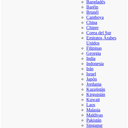
Bangladés
Baréin
Brunéi
Camboya
China
Chipre
Corea del Sur
Emiratos Árabes
Unidos
Filipinas
Georgia
India
Indonesia
Irán
Israel
Japón
Jordania
Kazajistán
Kirguistán
Kuwait
Laos
Malasia
Maldivas
Pakistán
Singapur