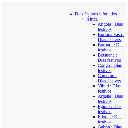
Días festivos y feriados
África
Angola : Días
festivos
Burkina Faso :
Días festivos
Burundi : Días
festivos
Botsuana :
Días festivos
Congo : Días
festivos
Camerún :
Días festivos
Yibuti : Días
festivos
Argelia : Días
festivos
Egipto : Días
festivos
Etiopía : Días
festivos
Gabón : Días