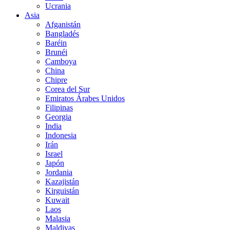
Ucrania
Asia
Afganistán
Bangladés
Baréin
Brunéi
Camboya
China
Chipre
Corea del Sur
Emiratos Árabes Unidos
Filipinas
Georgia
India
Indonesia
Irán
Israel
Japón
Jordania
Kazajistán
Kirguistán
Kuwait
Laos
Malasia
Maldivas