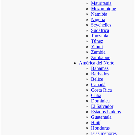
Mauritania
Mozambique
Namibia
Nigeria
Seychelles
Sudáfrica
Tanzania
Túnez
Yibuti
Zambia
Zimbabue
América del Norte
Bahamas
Barbados
Belice
Canadá
Costa Rica
Cuba
Dominica
El Salvador
Estados Unidos
Guatemala
Haití
Honduras
Islas menores