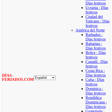
Días festivos
Ucrania : Días
festivos
Ciudad del
Vaticano : Días
festivos
América del Norte
Barbados :
Días festivos
Bahamas :
Días festivos
Belice : Días
festivos
Canadá : Días
festivos
Costa Rica :
Días festivos
DÍAS-
FERIADOS.COM
Cuba : Días
festivos
Dominica :
Días festivos
República
Dominicana :
Días festivos
Guatemala :