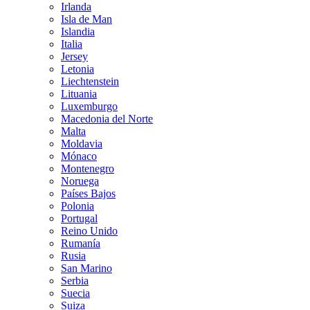
Irlanda
Isla de Man
Islandia
Italia
Jersey
Letonia
Liechtenstein
Lituania
Luxemburgo
Macedonia del Norte
Malta
Moldavia
Mónaco
Montenegro
Noruega
Países Bajos
Polonia
Portugal
Reino Unido
Rumanía
Rusia
San Marino
Serbia
Suecia
Suiza