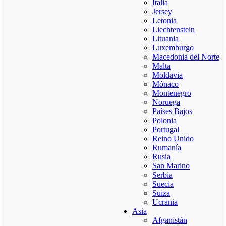
Italia
Jersey
Letonia
Liechtenstein
Lituania
Luxemburgo
Macedonia del Norte
Malta
Moldavia
Mónaco
Montenegro
Noruega
Países Bajos
Polonia
Portugal
Reino Unido
Rumanía
Rusia
San Marino
Serbia
Suecia
Suiza
Ucrania
Asia
Afganistán