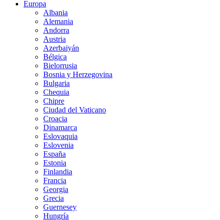
Europa
Albania
Alemania
Andorra
Austria
Azerbaiyán
Bélgica
Bielorrusia
Bosnia y Herzegovina
Bulgaria
Chequia
Chipre
Ciudad del Vaticano
Croacia
Dinamarca
Eslovaquia
Eslovenia
España
Estonia
Finlandia
Francia
Georgia
Grecia
Guernesey
Hungría