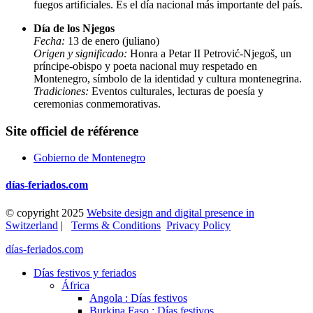
fuegos artificiales. Es el día nacional más importante del país.
Día de los Njegos
Fecha:
13 de enero (juliano)
Origen y significado:
Honra a Petar II Petrović-Njegoš, un
príncipe-obispo y poeta nacional muy respetado en
Montenegro, símbolo de la identidad y cultura montenegrina.
Tradiciones:
Eventos culturales, lecturas de poesía y
ceremonias conmemorativas.
Site officiel de référence
Gobierno de Montenegro
días-feriados.com
© copyright 2025
Website design and digital presence in
Switzerland
|
Terms & Conditions
Privacy Policy
días-feriados.com
Días festivos y feriados
África
Angola : Días festivos
Burkina Faso : Días festivos