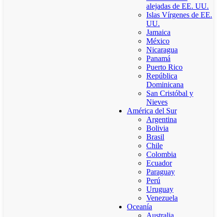
alejadas de EE. UU.
Islas Vírgenes de EE.
UU.
Jamaica
México
Nicaragua
Panamá
Puerto Rico
República
Dominicana
San Cristóbal y
Nieves
América del Sur
Argentina
Bolivia
Brasil
Chile
Colombia
Ecuador
Paraguay
Perú
Uruguay
Venezuela
Oceanía
Australia