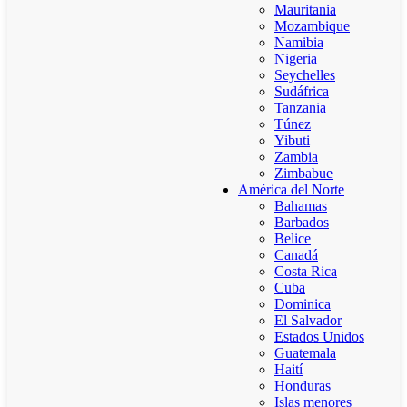
Mauritania
Mozambique
Namibia
Nigeria
Seychelles
Sudáfrica
Tanzania
Túnez
Yibuti
Zambia
Zimbabue
América del Norte
Bahamas
Barbados
Belice
Canadá
Costa Rica
Cuba
Dominica
El Salvador
Estados Unidos
Guatemala
Haití
Honduras
Islas menores