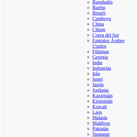
Bangladés
Baréin
Brunéi
Camboya
China
Chipre
Corea del Sur
Emiratos Árabes
Unidos
Filipinas
Georgia
India
Indonesia
Irán
Israel
Japón
Jordania
Kazajistán
Kirguistán
Kuwait
Laos
Malasia
Maldivas
Pakistán
Singapur