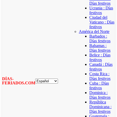
Días festivos
Ucrania : Días
festivos
Ciudad del
Vaticano : Días
festivos
América del Norte
Barbados :
Días festivos
Bahamas :
Días festivos
Belice : Días
festivos
Canadá : Días
festivos
Costa Rica :
Días festivos
DÍAS-
FERIADOS.COM
Cuba : Días
festivos
Dominica :
Días festivos
República
Dominicana :
Días festivos
Guatemala :