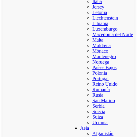
Italia
Jersey
Letonia
Liechtenstein
Lituania
Luxemburgo
Macedonia del Norte
Malta
Moldavia
Mónaco
Montenegro
Noruega
Países Bajos
Polonia
Portugal
Reino Unido
Rumanía
Rusia
San Marino
Serbia
Suecia
Suiza
Ucrania
Asia
Afganistán