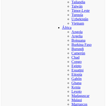
Tailandia
Taiwán
Timor-Leste
Turquía
Uzbekistán
Vietnam
África
Angola
Argelia
Botsuana
Burkina Faso
Burundi
Camerún
Chad
Congo
Egipto
Esuatini
Etiopía
Gabón
Ghana
Kenia
Lesoto
Madagascar
Malaui
Marruecos