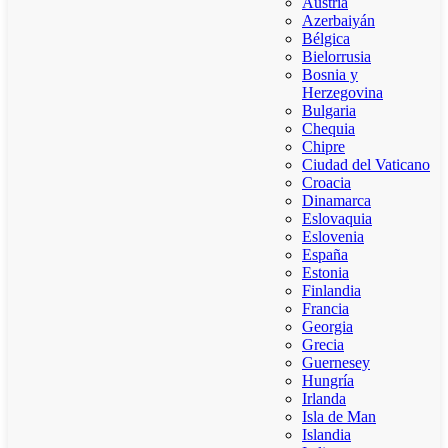
Austria
Azerbaiyán
Bélgica
Bielorrusia
Bosnia y
Herzegovina
Bulgaria
Chequia
Chipre
Ciudad del Vaticano
Croacia
Dinamarca
Eslovaquia
Eslovenia
España
Estonia
Finlandia
Francia
Georgia
Grecia
Guernesey
Hungría
Irlanda
Isla de Man
Islandia