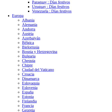
Paraguay : Días festivos
Uruguay : Días festivos
Venezuela : Días festivos
Europa
Albania
Alemania
Andorra
Austria
Azerbaiyán
Bélgica
Bielorrusia
Bosnia y Herzegovina
Bulgaria
Chequia
Chipre
Ciudad del Vaticano
Croacia
Dinamarca
Eslovaquia
Eslovenia
España
Estonia
Finlandia
Francia
Georgia