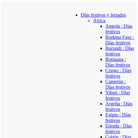
Días festivos y feriados
África
Angola : Días
festivos
Burkina Faso :
Días festivos
Burundi : Días
festivos
Botsuana :
Días festivos
Congo : Días
festivos
Camerún :
Días festivos
Yibuti : Días
festivos
Argelia : Días
festivos
Egipto : Días
festivos
Etiopía : Días
festivos
Gabón : Días