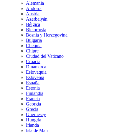
Alemania
Andorra
Austria
Azerbaiyán
Bélgica
Bielorrusia
Bosnia y Herzegovina
Bulgaria
Chequia
Chipre
Ciudad del Vaticano
Croacia
Dinamarca
Eslovaquia
Eslovenia
España
Estonia
Finlandia
Francia
Georgia
Grecia
Guernesey
Hungría
Irlanda
Isla de Man