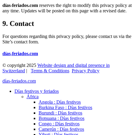
días-feriados.com
reserves the right to modify this privacy policy at
any time. Updates will be posted on this page with a revised date.
9. Contact
For questions regarding this privacy policy, please contact us via the
Site’s contact form.
días-feriados.com
© copyright 2025
Website design and digital presence in
Switzerland
|
Terms & Conditions
Privacy Policy
días-feriados.com
Días festivos y feriados
África
Angola : Días festivos
Burkina Faso : Días festivos
Burundi : Días festivos
Botsuana : Días festivos
Congo : Días festivos
Camerún : Días festivos
Yibuti : Días festivos