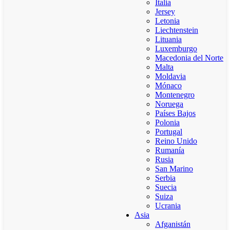
Italia
Jersey
Letonia
Liechtenstein
Lituania
Luxemburgo
Macedonia del Norte
Malta
Moldavia
Mónaco
Montenegro
Noruega
Países Bajos
Polonia
Portugal
Reino Unido
Rumanía
Rusia
San Marino
Serbia
Suecia
Suiza
Ucrania
Asia
Afganistán