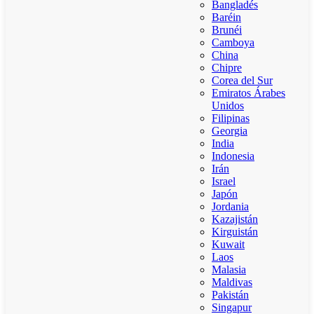
Bangladés
Baréin
Brunéi
Camboya
China
Chipre
Corea del Sur
Emiratos Árabes
Unidos
Filipinas
Georgia
India
Indonesia
Irán
Israel
Japón
Jordania
Kazajistán
Kirguistán
Kuwait
Laos
Malasia
Maldivas
Pakistán
Singapur