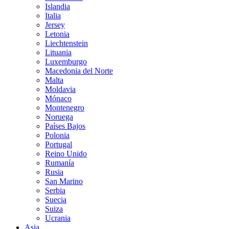
Islandia
Italia
Jersey
Letonia
Liechtenstein
Lituania
Luxemburgo
Macedonia del Norte
Malta
Moldavia
Mónaco
Montenegro
Noruega
Países Bajos
Polonia
Portugal
Reino Unido
Rumanía
Rusia
San Marino
Serbia
Suecia
Suiza
Ucrania
Asia