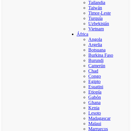
Tailandia
Taiwán
Timor-Leste
Turquía
Uzbekistán
Vietnam
África
Angola
Argelia
Botsuana
Burkina Faso
Burundi
Camerún
Chad
Congo
Egipto
Esuatini
Etiopía
Gabón
Ghana
Kenia
Lesoto
Madagascar
Malaui
Marruecos