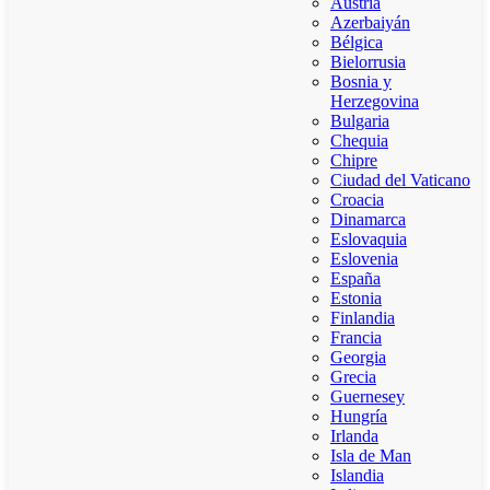
Austria
Azerbaiyán
Bélgica
Bielorrusia
Bosnia y
Herzegovina
Bulgaria
Chequia
Chipre
Ciudad del Vaticano
Croacia
Dinamarca
Eslovaquia
Eslovenia
España
Estonia
Finlandia
Francia
Georgia
Grecia
Guernesey
Hungría
Irlanda
Isla de Man
Islandia