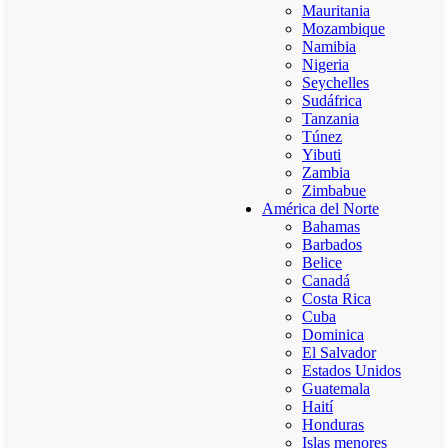
Mauritania
Mozambique
Namibia
Nigeria
Seychelles
Sudáfrica
Tanzania
Túnez
Yibuti
Zambia
Zimbabue
América del Norte
Bahamas
Barbados
Belice
Canadá
Costa Rica
Cuba
Dominica
El Salvador
Estados Unidos
Guatemala
Haití
Honduras
Islas menores