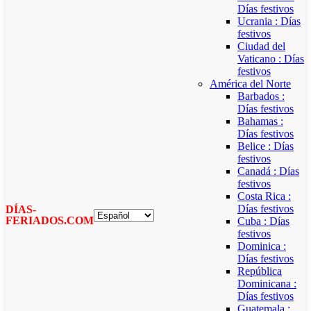
Días festivos
Ucrania : Días
festivos
Ciudad del
Vaticano : Días
festivos
América del Norte
Barbados :
Días festivos
Bahamas :
Días festivos
Belice : Días
festivos
Canadá : Días
festivos
Costa Rica :
Días festivos
DÍAS-
FERIADOS.COM
Cuba : Días
festivos
Dominica :
Días festivos
República
Dominicana :
Días festivos
Guatemala :