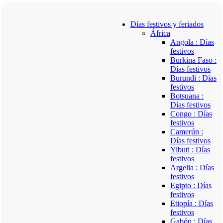
Días festivos y feriados
África
Angola : Días
festivos
Burkina Faso :
Días festivos
Burundi : Días
festivos
Botsuana :
Días festivos
Congo : Días
festivos
Camerún :
Días festivos
Yibuti : Días
festivos
Argelia : Días
festivos
Egipto : Días
festivos
Etiopía : Días
festivos
Gabón : Días