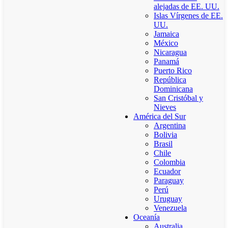
alejadas de EE. UU.
Islas Vírgenes de EE.
UU.
Jamaica
México
Nicaragua
Panamá
Puerto Rico
República
Dominicana
San Cristóbal y
Nieves
América del Sur
Argentina
Bolivia
Brasil
Chile
Colombia
Ecuador
Paraguay
Perú
Uruguay
Venezuela
Oceanía
Australia