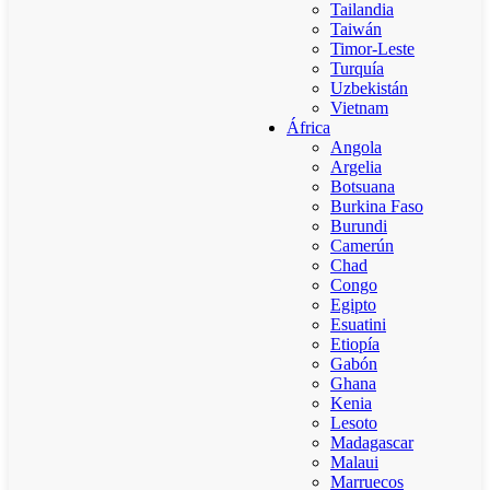
Tailandia
Taiwán
Timor-Leste
Turquía
Uzbekistán
Vietnam
África
Angola
Argelia
Botsuana
Burkina Faso
Burundi
Camerún
Chad
Congo
Egipto
Esuatini
Etiopía
Gabón
Ghana
Kenia
Lesoto
Madagascar
Malaui
Marruecos