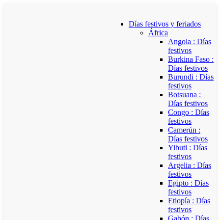
Días festivos y feriados
África
Angola : Días
festivos
Burkina Faso :
Días festivos
Burundi : Días
festivos
Botsuana :
Días festivos
Congo : Días
festivos
Camerún :
Días festivos
Yibuti : Días
festivos
Argelia : Días
festivos
Egipto : Días
festivos
Etiopía : Días
festivos
Gabón : Días