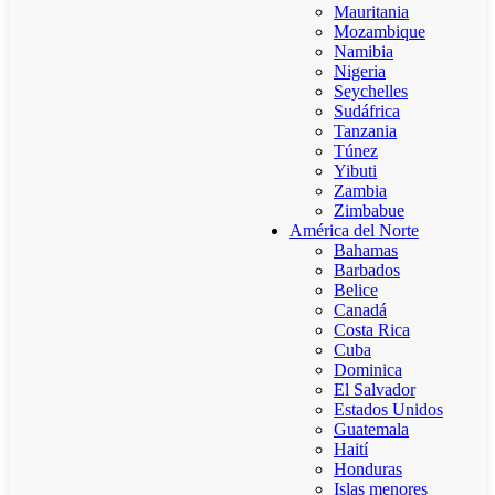
Mauritania
Mozambique
Namibia
Nigeria
Seychelles
Sudáfrica
Tanzania
Túnez
Yibuti
Zambia
Zimbabue
América del Norte
Bahamas
Barbados
Belice
Canadá
Costa Rica
Cuba
Dominica
El Salvador
Estados Unidos
Guatemala
Haití
Honduras
Islas menores