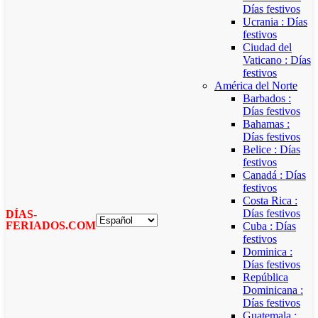
Días festivos
Ucrania : Días
festivos
Ciudad del
Vaticano : Días
festivos
América del Norte
Barbados :
Días festivos
Bahamas :
Días festivos
Belice : Días
festivos
Canadá : Días
festivos
Costa Rica :
Días festivos
DÍAS-
FERIADOS.COM
Cuba : Días
festivos
Dominica :
Días festivos
República
Dominicana :
Días festivos
Guatemala :