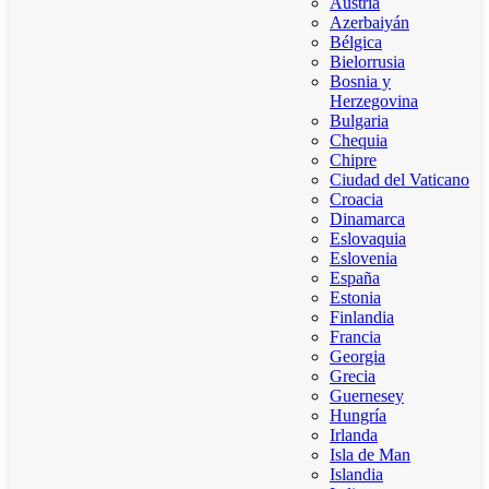
Austria
Azerbaiyán
Bélgica
Bielorrusia
Bosnia y
Herzegovina
Bulgaria
Chequia
Chipre
Ciudad del Vaticano
Croacia
Dinamarca
Eslovaquia
Eslovenia
España
Estonia
Finlandia
Francia
Georgia
Grecia
Guernesey
Hungría
Irlanda
Isla de Man
Islandia