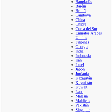
Bangladés
Baréin
Brunéi
Camboya
China
Chipre
Corea del Sur
Emiratos Árabes
Unidos
Filipinas
Georgia
India
Indonesia
Irán
Israel
Japón
Jordania
Kazajistán
Kirguistán
Kuwait
Laos
Malasia
Maldivas
Pakistán
Singapur