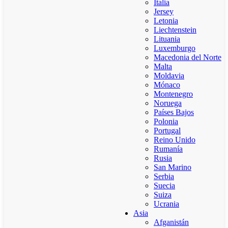
Italia
Jersey
Letonia
Liechtenstein
Lituania
Luxemburgo
Macedonia del Norte
Malta
Moldavia
Mónaco
Montenegro
Noruega
Países Bajos
Polonia
Portugal
Reino Unido
Rumanía
Rusia
San Marino
Serbia
Suecia
Suiza
Ucrania
Asia
Afganistán