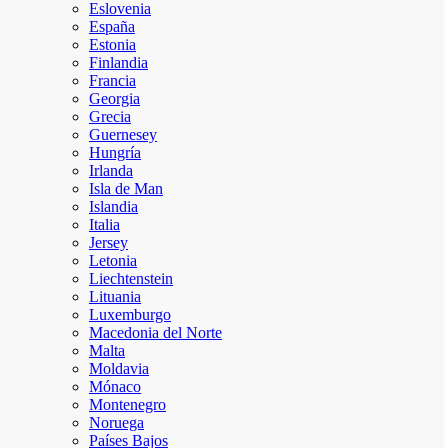
Eslovenia
España
Estonia
Finlandia
Francia
Georgia
Grecia
Guernesey
Hungría
Irlanda
Isla de Man
Islandia
Italia
Jersey
Letonia
Liechtenstein
Lituania
Luxemburgo
Macedonia del Norte
Malta
Moldavia
Mónaco
Montenegro
Noruega
Países Bajos