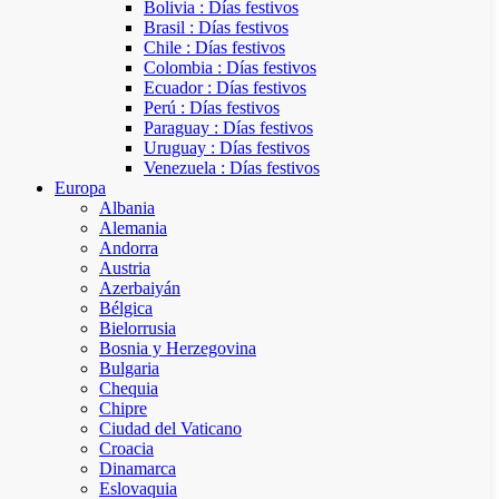
Bolivia : Días festivos
Brasil : Días festivos
Chile : Días festivos
Colombia : Días festivos
Ecuador : Días festivos
Perú : Días festivos
Paraguay : Días festivos
Uruguay : Días festivos
Venezuela : Días festivos
Europa
Albania
Alemania
Andorra
Austria
Azerbaiyán
Bélgica
Bielorrusia
Bosnia y Herzegovina
Bulgaria
Chequia
Chipre
Ciudad del Vaticano
Croacia
Dinamarca
Eslovaquia