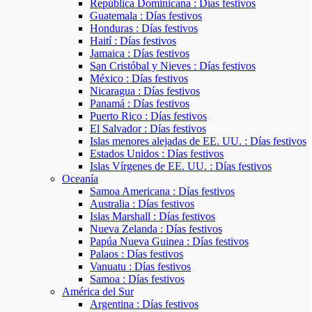
República Dominicana : Días festivos
Guatemala : Días festivos
Honduras : Días festivos
Haití : Días festivos
Jamaica : Días festivos
San Cristóbal y Nieves : Días festivos
México : Días festivos
Nicaragua : Días festivos
Panamá : Días festivos
Puerto Rico : Días festivos
El Salvador : Días festivos
Islas menores alejadas de EE. UU. : Días festivos
Estados Unidos : Días festivos
Islas Vírgenes de EE. UU. : Días festivos
Oceanía
Samoa Americana : Días festivos
Australia : Días festivos
Islas Marshall : Días festivos
Nueva Zelanda : Días festivos
Papúa Nueva Guinea : Días festivos
Palaos : Días festivos
Vanuatu : Días festivos
Samoa : Días festivos
América del Sur
Argentina : Días festivos