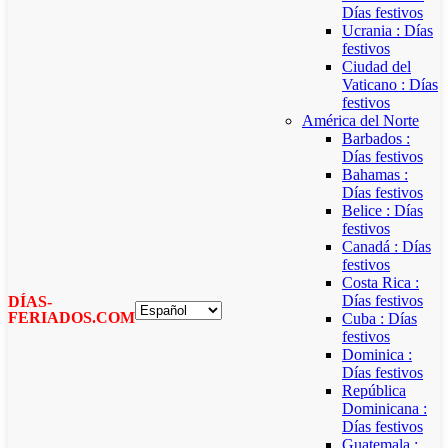
Días festivos
Ucrania : Días
festivos
Ciudad del
Vaticano : Días
festivos
América del Norte
Barbados :
Días festivos
Bahamas :
Días festivos
Belice : Días
festivos
Canadá : Días
festivos
Costa Rica :
Días festivos
DÍAS-
FERIADOS.COM
Cuba : Días
festivos
Dominica :
Días festivos
República
Dominicana :
Días festivos
Guatemala :