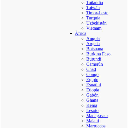
Tailandia
Taiwán
Timor-Leste
Turquía
Uzbekistán
Vietnam
África
Angola
Argelia
Botsuana
Burkina Faso
Burundi
Camerún
Chad
Congo
Egipto
Esuatini
Etiopía
Gabón
Ghana
Kenia
Lesoto
Madagascar
Malaui
Marruecos