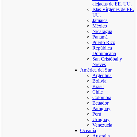
alejadas de EE. UU.
Islas Vírgenes de EE.
UU.
Jamaica
México
Nicaragua
Panamá
Puerto Rico
República
Dominicana
San Cristóbal y
Nieves
América del Sur
Argentina
Bolivia
Brasil
Chile
Colombia
Ecuador
Paraguay
Perú
Uruguay
Venezuela
Oceanía
Australia