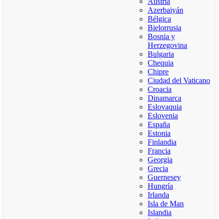
Austria
Azerbaiyán
Bélgica
Bielorrusia
Bosnia y
Herzegovina
Bulgaria
Chequia
Chipre
Ciudad del Vaticano
Croacia
Dinamarca
Eslovaquia
Eslovenia
España
Estonia
Finlandia
Francia
Georgia
Grecia
Guernesey
Hungría
Irlanda
Isla de Man
Islandia