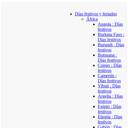
Días festivos y feriados
África
Angola : Días
festivos
Burkina Faso :
Días festivos
Burundi : Días
festivos
Botsuana :
Días festivos
Congo : Días
festivos
Camerún :
Días festivos
Yibuti : Días
festivos
Argelia : Días
festivos
Egipto : Días
festivos
Etiopía : Días
festivos
Gabón : Días