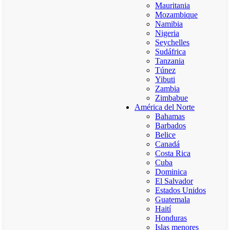
Mauritania
Mozambique
Namibia
Nigeria
Seychelles
Sudáfrica
Tanzania
Túnez
Yibuti
Zambia
Zimbabue
América del Norte
Bahamas
Barbados
Belice
Canadá
Costa Rica
Cuba
Dominica
El Salvador
Estados Unidos
Guatemala
Haití
Honduras
Islas menores