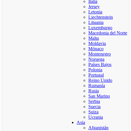
Italia
Jersey
Letonia
Liechtenstein
Lituania
Luxemburgo
Macedonia del Norte
Malta
Moldavia
Mónaco
Montenegro
Noruega
Países Bajos
Polonia
Portugal
Reino Unido
Rumanía
Rusia
San Marino
Serbia
Suecia
Suiza
Ucrania
Asia
Afganistán