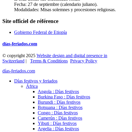
Fecha: 27 de septiembre (calendario juliano).
Modalidades: Misas solemnes y procesiones religiosas.
Site officiel de référence
Gobierno Federal de Etiopía
días-feriados.com
© copyright 2025
Website design and digital presence in
Switzerland
|
Terms & Conditions
Privacy Policy
días-feriados.com
Días festivos y feriados
África
Angola : Días festivos
Burkina Faso : Días festivos
Burundi : Días festivos
Botsuana : Días festivos
Congo : Días festivos
Camerún : Días festivos
Yibuti : Días festivos
Argelia : Días festivos