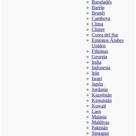
Bangladés
Baréin
Brunéi
Camboya
China
Chipre
Corea del Sur
Emiratos Árabes
Unidos
Filipinas
Georgia
India
Indonesia
Irán
Israel
Japón
Jordania
Kazajistán
Kirguistán
Kuwait
Laos
Malasia
Maldivas
Pakistán
Singapur