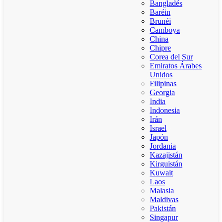
Bangladés
Baréin
Brunéi
Camboya
China
Chipre
Corea del Sur
Emiratos Árabes
Unidos
Filipinas
Georgia
India
Indonesia
Irán
Israel
Japón
Jordania
Kazajistán
Kirguistán
Kuwait
Laos
Malasia
Maldivas
Pakistán
Singapur