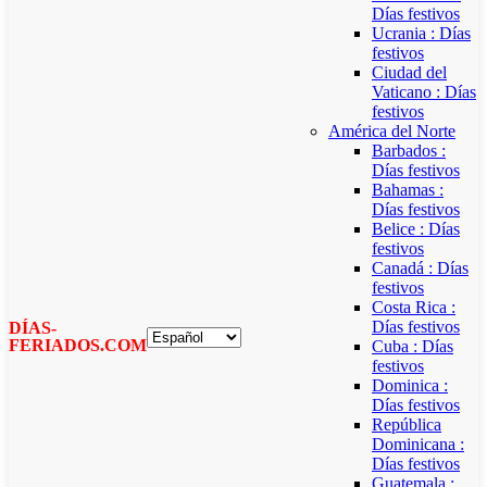
Días festivos
Ucrania : Días
festivos
Ciudad del
Vaticano : Días
festivos
América del Norte
Barbados :
Días festivos
Bahamas :
Días festivos
Belice : Días
festivos
Canadá : Días
festivos
Costa Rica :
Días festivos
DÍAS-
FERIADOS.COM
Cuba : Días
festivos
Dominica :
Días festivos
República
Dominicana :
Días festivos
Guatemala :