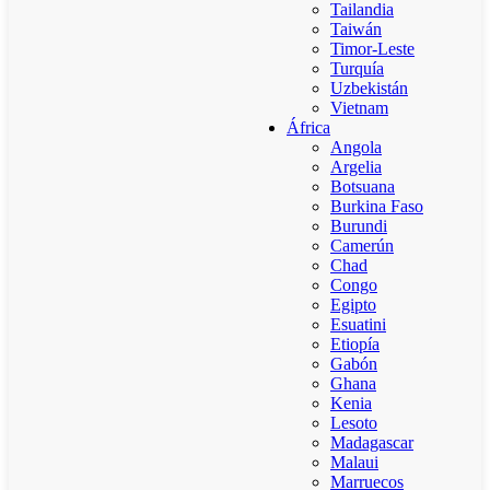
Tailandia
Taiwán
Timor-Leste
Turquía
Uzbekistán
Vietnam
África
Angola
Argelia
Botsuana
Burkina Faso
Burundi
Camerún
Chad
Congo
Egipto
Esuatini
Etiopía
Gabón
Ghana
Kenia
Lesoto
Madagascar
Malaui
Marruecos