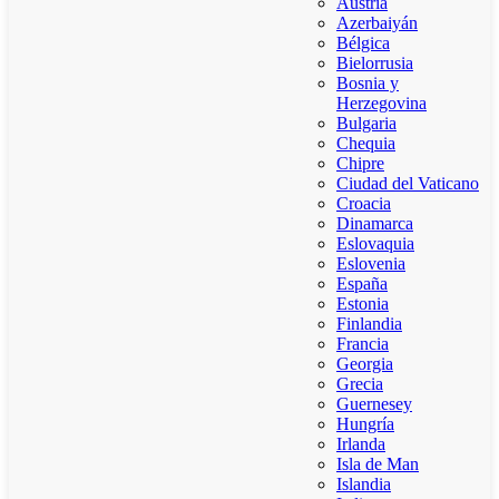
Austria
Azerbaiyán
Bélgica
Bielorrusia
Bosnia y
Herzegovina
Bulgaria
Chequia
Chipre
Ciudad del Vaticano
Croacia
Dinamarca
Eslovaquia
Eslovenia
España
Estonia
Finlandia
Francia
Georgia
Grecia
Guernesey
Hungría
Irlanda
Isla de Man
Islandia