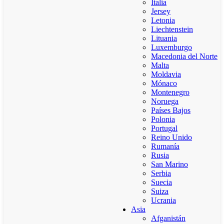
Italia
Jersey
Letonia
Liechtenstein
Lituania
Luxemburgo
Macedonia del Norte
Malta
Moldavia
Mónaco
Montenegro
Noruega
Países Bajos
Polonia
Portugal
Reino Unido
Rumanía
Rusia
San Marino
Serbia
Suecia
Suiza
Ucrania
Asia
Afganistán