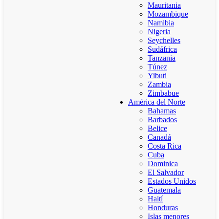
Mauritania
Mozambique
Namibia
Nigeria
Seychelles
Sudáfrica
Tanzania
Túnez
Yibuti
Zambia
Zimbabue
América del Norte
Bahamas
Barbados
Belice
Canadá
Costa Rica
Cuba
Dominica
El Salvador
Estados Unidos
Guatemala
Haití
Honduras
Islas menores