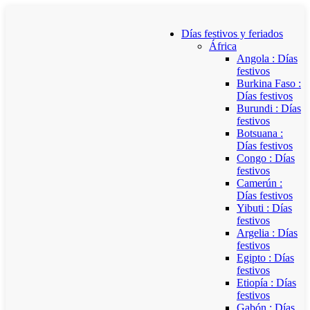
Días festivos y feriados
África
Angola : Días
festivos
Burkina Faso :
Días festivos
Burundi : Días
festivos
Botsuana :
Días festivos
Congo : Días
festivos
Camerún :
Días festivos
Yibuti : Días
festivos
Argelia : Días
festivos
Egipto : Días
festivos
Etiopía : Días
festivos
Gabón : Días