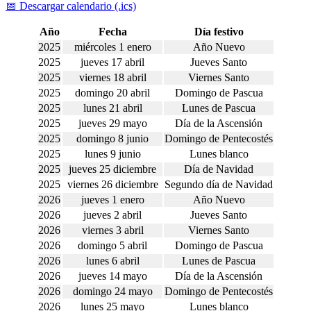
📅 Descargar calendario (.ics)
Año
Fecha
Día festivo
2025
miércoles 1 enero
Año Nuevo
2025
jueves 17 abril
Jueves Santo
2025
viernes 18 abril
Viernes Santo
2025
domingo 20 abril
Domingo de Pascua
2025
lunes 21 abril
Lunes de Pascua
2025
jueves 29 mayo
Día de la Ascensión
2025
domingo 8 junio
Domingo de Pentecostés
2025
lunes 9 junio
Lunes blanco
2025
jueves 25 diciembre
Día de Navidad
2025
viernes 26 diciembre
Segundo día de Navidad
2026
jueves 1 enero
Año Nuevo
2026
jueves 2 abril
Jueves Santo
2026
viernes 3 abril
Viernes Santo
2026
domingo 5 abril
Domingo de Pascua
2026
lunes 6 abril
Lunes de Pascua
2026
jueves 14 mayo
Día de la Ascensión
2026
domingo 24 mayo
Domingo de Pentecostés
2026
lunes 25 mayo
Lunes blanco