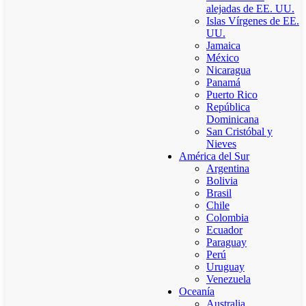
alejadas de EE. UU.
Islas Vírgenes de EE.
UU.
Jamaica
México
Nicaragua
Panamá
Puerto Rico
República
Dominicana
San Cristóbal y
Nieves
América del Sur
Argentina
Bolivia
Brasil
Chile
Colombia
Ecuador
Paraguay
Perú
Uruguay
Venezuela
Oceanía
Australia