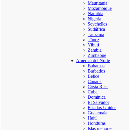
Mauritania
Mozambique
Namibia
Nigeria
Seychelles
Sudáfrica
Tanzania
Túnez
Yibuti
Zambia
Zimbabue
América del Norte
Bahamas
Barbados
Belice
Canadá
Costa Rica
Cuba
Dominica
El Salvador
Estados Unidos
Guatemala
Haití
Honduras
Islas menores