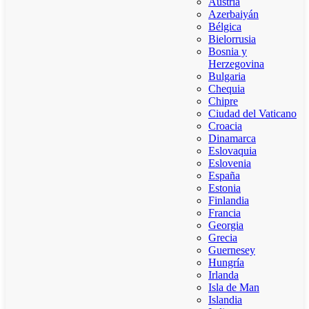
Austria
Azerbaiyán
Bélgica
Bielorrusia
Bosnia y
Herzegovina
Bulgaria
Chequia
Chipre
Ciudad del Vaticano
Croacia
Dinamarca
Eslovaquia
Eslovenia
España
Estonia
Finlandia
Francia
Georgia
Grecia
Guernesey
Hungría
Irlanda
Isla de Man
Islandia