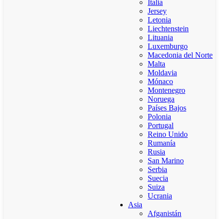
Italia
Jersey
Letonia
Liechtenstein
Lituania
Luxemburgo
Macedonia del Norte
Malta
Moldavia
Mónaco
Montenegro
Noruega
Países Bajos
Polonia
Portugal
Reino Unido
Rumanía
Rusia
San Marino
Serbia
Suecia
Suiza
Ucrania
Asia
Afganistán