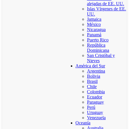
alejadas de EE. UU.
Islas Vírgenes de EE.
UU.
Jamaica
México
Nicaragua
Panamá
Puerto Rico
República
Dominicana
San Cristóbal y
Nieves
América del Sur
Argentina
Bolivia
Brasil
Chile
Colombia
Ecuador
Paraguay
Perú
Uruguay
Venezuela
Oceanía
Australia