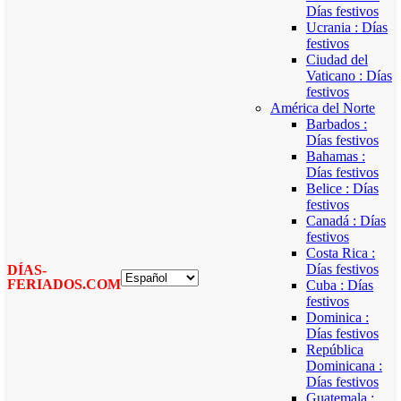
Días festivos
Ucrania : Días
festivos
Ciudad del
Vaticano : Días
festivos
América del Norte
Barbados :
Días festivos
Bahamas :
Días festivos
Belice : Días
festivos
Canadá : Días
festivos
Costa Rica :
Días festivos
DÍAS-
FERIADOS.COM
Cuba : Días
festivos
Dominica :
Días festivos
República
Dominicana :
Días festivos
Guatemala :