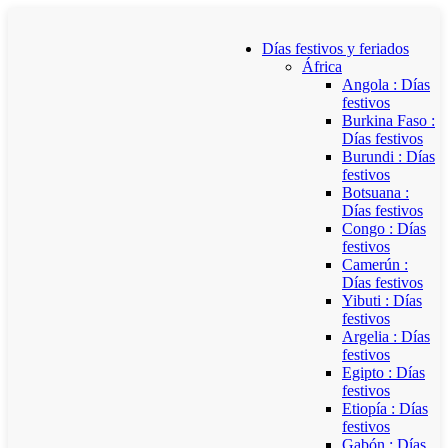
Días festivos y feriados
África
Angola : Días
festivos
Burkina Faso :
Días festivos
Burundi : Días
festivos
Botsuana :
Días festivos
Congo : Días
festivos
Camerún :
Días festivos
Yibuti : Días
festivos
Argelia : Días
festivos
Egipto : Días
festivos
Etiopía : Días
festivos
Gabón : Días