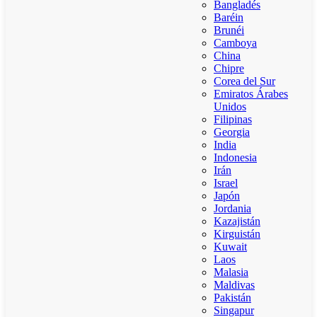
Bangladés
Baréin
Brunéi
Camboya
China
Chipre
Corea del Sur
Emiratos Árabes
Unidos
Filipinas
Georgia
India
Indonesia
Irán
Israel
Japón
Jordania
Kazajistán
Kirguistán
Kuwait
Laos
Malasia
Maldivas
Pakistán
Singapur