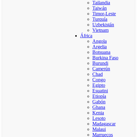
Tailandia
Taiwán
Timor-Leste
Turquía
Uzbekistán
Vietnam
África
Angola
Argelia
Botsuana
Burkina Faso
Burundi
Camerún
Chad
Congo
Egipto
Esuatini
Etiopía
Gabón
Ghana
Kenia
Lesoto
Madagascar
Malaui
Marruecos