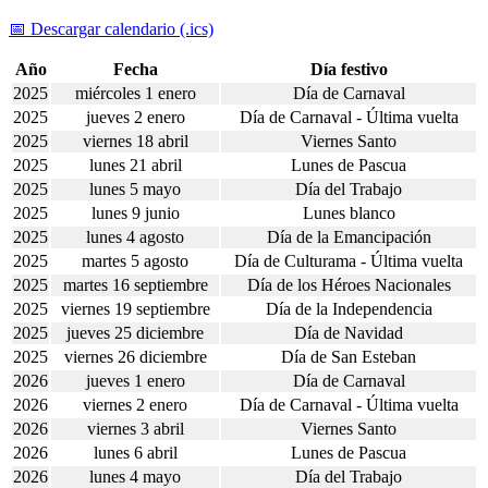
📅 Descargar calendario (.ics)
Año
Fecha
Día festivo
2025
miércoles 1 enero
Día de Carnaval
2025
jueves 2 enero
Día de Carnaval - Última vuelta
2025
viernes 18 abril
Viernes Santo
2025
lunes 21 abril
Lunes de Pascua
2025
lunes 5 mayo
Día del Trabajo
2025
lunes 9 junio
Lunes blanco
2025
lunes 4 agosto
Día de la Emancipación
2025
martes 5 agosto
Día de Culturama - Última vuelta
2025
martes 16 septiembre
Día de los Héroes Nacionales
2025
viernes 19 septiembre
Día de la Independencia
2025
jueves 25 diciembre
Día de Navidad
2025
viernes 26 diciembre
Día de San Esteban
2026
jueves 1 enero
Día de Carnaval
2026
viernes 2 enero
Día de Carnaval - Última vuelta
2026
viernes 3 abril
Viernes Santo
2026
lunes 6 abril
Lunes de Pascua
2026
lunes 4 mayo
Día del Trabajo