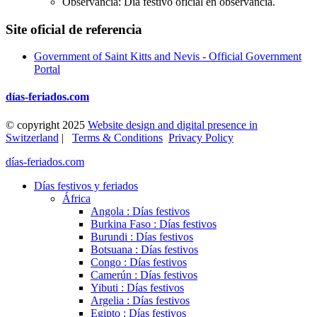
Observancia: Día festivo oficial en observancia.
Site oficial de referencia
Government of Saint Kitts and Nevis - Official Government
Portal
días-feriados.com
© copyright 2025
Website design and digital presence in
Switzerland
|
Terms & Conditions
Privacy Policy
días-feriados.com
Días festivos y feriados
África
Angola : Días festivos
Burkina Faso : Días festivos
Burundi : Días festivos
Botsuana : Días festivos
Congo : Días festivos
Camerún : Días festivos
Yibuti : Días festivos
Argelia : Días festivos
Egipto : Días festivos