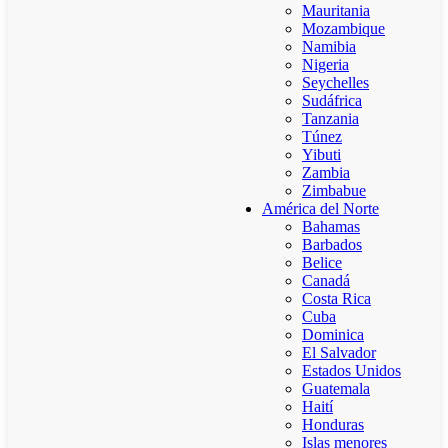
Mauritania
Mozambique
Namibia
Nigeria
Seychelles
Sudáfrica
Tanzania
Túnez
Yibuti
Zambia
Zimbabue
América del Norte
Bahamas
Barbados
Belice
Canadá
Costa Rica
Cuba
Dominica
El Salvador
Estados Unidos
Guatemala
Haití
Honduras
Islas menores