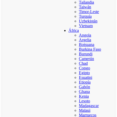
Tailandia
Taiwán
Timor-Leste
Turquía
Uzbekistán
Vietnam
África
Angola
Argelia
Botsuana
Burkina Faso
Burundi
Camerún
Chad
Congo
Egipto
Esuatini
Etiopía
Gabón
Ghana
Kenia
Lesoto
Madagascar
Malaui
Marruecos