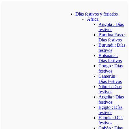
Días festivos y feriados
África
Angola : Días
festivos
Burkina Faso :
Días festivos
Burundi : Días
festivos
Botsuana :
Días festivos
Congo : Días
festivos
Camerún :
Días festivos
Yibuti : Días
festivos
Argelia : Días
festivos
Egipto : Días
festivos
Etiopía : Días
festivos
Gabón : Días