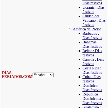
Días festivos
Ucrania : Días
festivos
Ciudad del
Vaticano : Días
festivos
América del Norte
Barbados :
Días festivos
Bahamas :
Días festivos
Belice : Días
festivos
Canadá : Días
festivos
Costa Rica :
Días festivos
DÍAS-
FERIADOS.COM
Cuba : Días
festivos
Dominica :
Días festivos
República
Dominicana :
Días festivos
Guatemala :