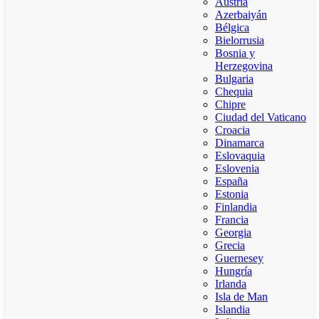
Austria
Azerbaiyán
Bélgica
Bielorrusia
Bosnia y
Herzegovina
Bulgaria
Chequia
Chipre
Ciudad del Vaticano
Croacia
Dinamarca
Eslovaquia
Eslovenia
España
Estonia
Finlandia
Francia
Georgia
Grecia
Guernesey
Hungría
Irlanda
Isla de Man
Islandia