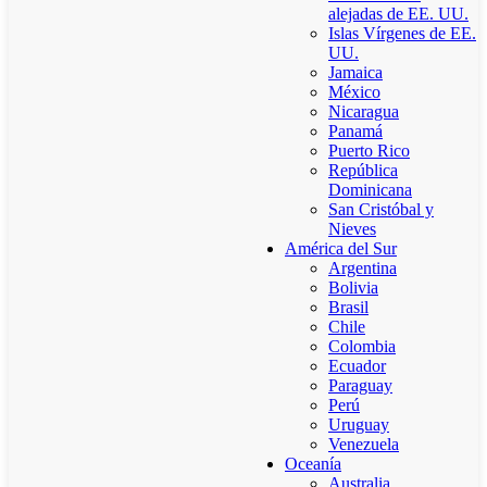
alejadas de EE. UU.
Islas Vírgenes de EE.
UU.
Jamaica
México
Nicaragua
Panamá
Puerto Rico
República
Dominicana
San Cristóbal y
Nieves
América del Sur
Argentina
Bolivia
Brasil
Chile
Colombia
Ecuador
Paraguay
Perú
Uruguay
Venezuela
Oceanía
Australia