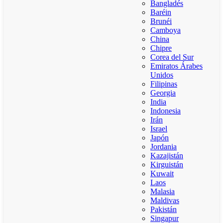
Bangladés
Baréin
Brunéi
Camboya
China
Chipre
Corea del Sur
Emiratos Árabes
Unidos
Filipinas
Georgia
India
Indonesia
Irán
Israel
Japón
Jordania
Kazajistán
Kirguistán
Kuwait
Laos
Malasia
Maldivas
Pakistán
Singapur