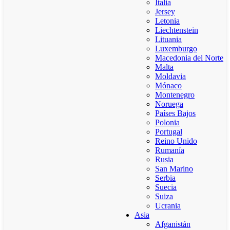
Italia
Jersey
Letonia
Liechtenstein
Lituania
Luxemburgo
Macedonia del Norte
Malta
Moldavia
Mónaco
Montenegro
Noruega
Países Bajos
Polonia
Portugal
Reino Unido
Rumanía
Rusia
San Marino
Serbia
Suecia
Suiza
Ucrania
Asia
Afganistán