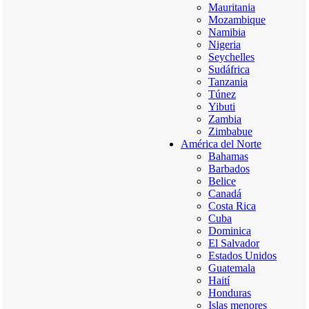
Mauritania
Mozambique
Namibia
Nigeria
Seychelles
Sudáfrica
Tanzania
Túnez
Yibuti
Zambia
Zimbabue
América del Norte
Bahamas
Barbados
Belice
Canadá
Costa Rica
Cuba
Dominica
El Salvador
Estados Unidos
Guatemala
Haití
Honduras
Islas menores