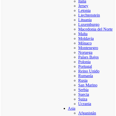
Italia
Jersey
Letonia
Liechtenstein
Lituania
Luxemburgo
Macedonia del Norte
Malta
Moldavia
Mónaco
Montenegro
Noruega
Países Bajos
Polonia
Portugal
Reino Unido
Rumanía
Rusia
San Marino
Serbia
Suecia
Suiza
Ucrania
Asia
Afganistán