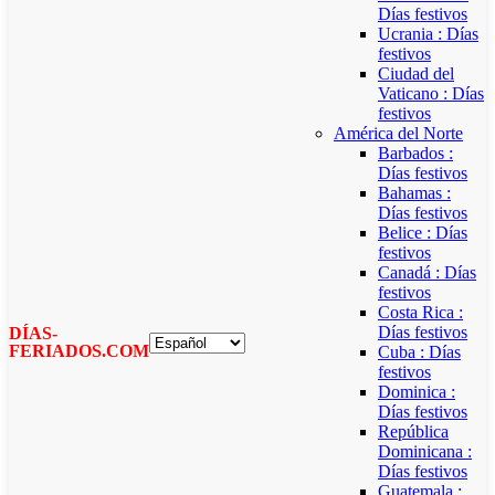
Días festivos
Ucrania : Días
festivos
Ciudad del
Vaticano : Días
festivos
América del Norte
Barbados :
Días festivos
Bahamas :
Días festivos
Belice : Días
festivos
Canadá : Días
festivos
Costa Rica :
Días festivos
DÍAS-
FERIADOS.COM
Cuba : Días
festivos
Dominica :
Días festivos
República
Dominicana :
Días festivos
Guatemala :