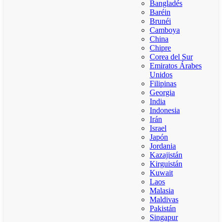
Bangladés
Baréin
Brunéi
Camboya
China
Chipre
Corea del Sur
Emiratos Árabes
Unidos
Filipinas
Georgia
India
Indonesia
Irán
Israel
Japón
Jordania
Kazajistán
Kirguistán
Kuwait
Laos
Malasia
Maldivas
Pakistán
Singapur