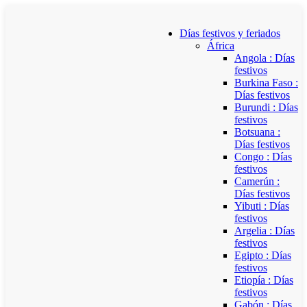
Días festivos y feriados
África
Angola : Días
festivos
Burkina Faso :
Días festivos
Burundi : Días
festivos
Botsuana :
Días festivos
Congo : Días
festivos
Camerún :
Días festivos
Yibuti : Días
festivos
Argelia : Días
festivos
Egipto : Días
festivos
Etiopía : Días
festivos
Gabón : Días