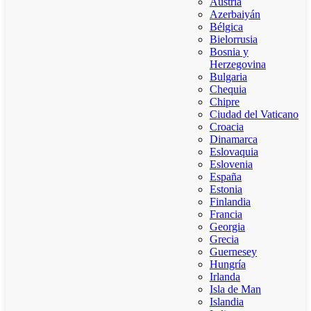
Austria
Azerbaiyán
Bélgica
Bielorrusia
Bosnia y
Herzegovina
Bulgaria
Chequia
Chipre
Ciudad del Vaticano
Croacia
Dinamarca
Eslovaquia
Eslovenia
España
Estonia
Finlandia
Francia
Georgia
Grecia
Guernesey
Hungría
Irlanda
Isla de Man
Islandia