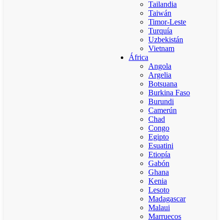
Tailandia
Taiwán
Timor-Leste
Turquía
Uzbekistán
Vietnam
África
Angola
Argelia
Botsuana
Burkina Faso
Burundi
Camerún
Chad
Congo
Egipto
Esuatini
Etiopía
Gabón
Ghana
Kenia
Lesoto
Madagascar
Malaui
Marruecos