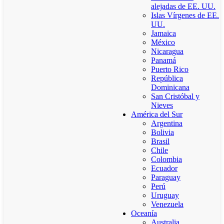
alejadas de EE. UU.
Islas Vírgenes de EE.
UU.
Jamaica
México
Nicaragua
Panamá
Puerto Rico
República
Dominicana
San Cristóbal y
Nieves
América del Sur
Argentina
Bolivia
Brasil
Chile
Colombia
Ecuador
Paraguay
Perú
Uruguay
Venezuela
Oceanía
Australia