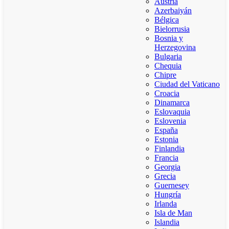
Austria
Azerbaiyán
Bélgica
Bielorrusia
Bosnia y
Herzegovina
Bulgaria
Chequia
Chipre
Ciudad del Vaticano
Croacia
Dinamarca
Eslovaquia
Eslovenia
España
Estonia
Finlandia
Francia
Georgia
Grecia
Guernesey
Hungría
Irlanda
Isla de Man
Islandia