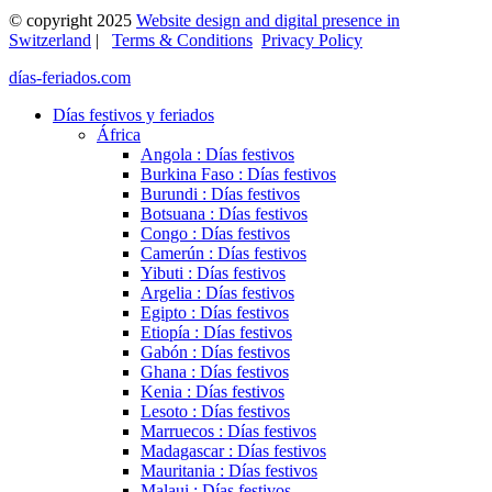
© copyright 2025
Website design and digital presence in
Switzerland
|
Terms & Conditions
Privacy Policy
días-feriados.com
Días festivos y feriados
África
Angola : Días festivos
Burkina Faso : Días festivos
Burundi : Días festivos
Botsuana : Días festivos
Congo : Días festivos
Camerún : Días festivos
Yibuti : Días festivos
Argelia : Días festivos
Egipto : Días festivos
Etiopía : Días festivos
Gabón : Días festivos
Ghana : Días festivos
Kenia : Días festivos
Lesoto : Días festivos
Marruecos : Días festivos
Madagascar : Días festivos
Mauritania : Días festivos
Malaui : Días festivos