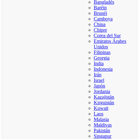
Bangladés
Baréin
Brunéi
Camboya
China
Chipre
Corea del Sur
Emiratos Árabes
Unidos
Filipinas
Georgia
India
Indonesia
Irán
Israel
Japón
Jordania
Kazajistán
Kirguistán
Kuwait
Laos
Malasia
Maldivas
Pakistán
Singapur