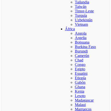
Tailandia
Taiwán
Timor-Leste
Turquía
Uzbekistán
Vietnam
África
Angola
Argelia
Botsuana
Burkina Faso
Burundi
Camerún
Chad
Congo
Egipto
Esuatini
Etiopía
Gabón
Ghana
Kenia
Lesoto
Madagascar
Malaui
Marruecos