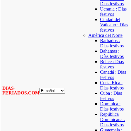
Días festivos
Ucrania : Días
festivos
Ciudad del
Vaticano : Días
festivos
América del Norte
Barbados :
Días festivos
Bahamas :
Días festivos
Belice : Días
festivos
Canadá : Días
festivos
Costa Rica :
Días festivos
DÍAS-
FERIADOS.COM
Cuba : Días
festivos
Dominica :
Días festivos
República
Dominicana :
Días festivos
Guatemala :