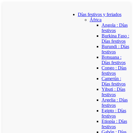
Días festivos y feriados
África
Angola : Días
festivos
Burkina Faso :
Días festivos
Burundi : Días
festivos
Botsuana :
Días festivos
Congo : Días
festivos
Camerún :
Días festivos
Yibuti : Días
festivos
Argelia : Días
festivos
Egipto : Días
festivos
Etiopía : Días
festivos
Gabón : Días