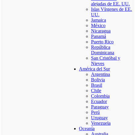
alejadas de EE. UU.
Islas Vírgenes de EE.
UU.
Jamaica
México
Nicaragua
Panamá
Puerto Rico
República
Dominicana
San Cristóbal y
Nieves
América del Sur
Argentina
Bolivia
Brasil
Chile
Colombia
Ecuador
Paraguay
Perú
Uruguay
Venezuela
Oceanía
Australia