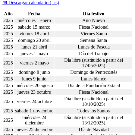
📅 Descargar calendario (.ics)
Año
Fecha
Día festivo
2025
miércoles 1 enero
Año Nuevo
2025
sábado 15 marzo
Fiesta Nacional
2025
viernes 18 abril
Viernes Santo
2025
domingo 20 abril
Semana Santa
2025
lunes 21 abril
Lunes de Pascua
2025
jueves 1 mayo
Día del Trabajo
Día libre (sustituido a partir del
2025
viernes 2 mayo
17/05/2025)
2025
domingo 8 junio
Domingo de Pentecostés
2025
lunes 9 junio
Lunes blanco
2025
miércoles 20 agosto
Día de la Fundación Estatal
2025
jueves 23 octubre
Fiesta Nacional
Día libre (sustituido a partir del
2025
viernes 24 octubre
18/10/2025)
2025
sábado 1 noviembre
Todos los Santos
miércoles 24
Día libre (sustituido a partir del
2025
diciembre
13/12/2025)
2025
jueves 25 diciembre
Día de Navidad