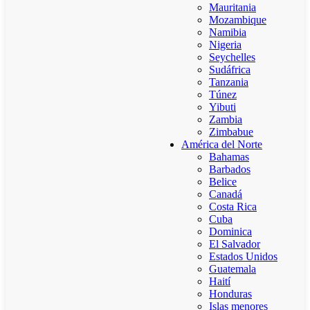
Mauritania
Mozambique
Namibia
Nigeria
Seychelles
Sudáfrica
Tanzania
Túnez
Yibuti
Zambia
Zimbabue
América del Norte
Bahamas
Barbados
Belice
Canadá
Costa Rica
Cuba
Dominica
El Salvador
Estados Unidos
Guatemala
Haití
Honduras
Islas menores