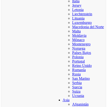
Italia
Jersey
Letonia
Liechtenstein
Lituania
Luxemburgo
Macedonia del Norte
Malta
Moldavia
Mónaco
Montenegro
Noruega
Países Bajos
Polonia
Portugal
Reino Unido
Rumanía
Rusia
San Marino
Serbia
Suecia
Suiza
Ucrania
Asia
Afganistán