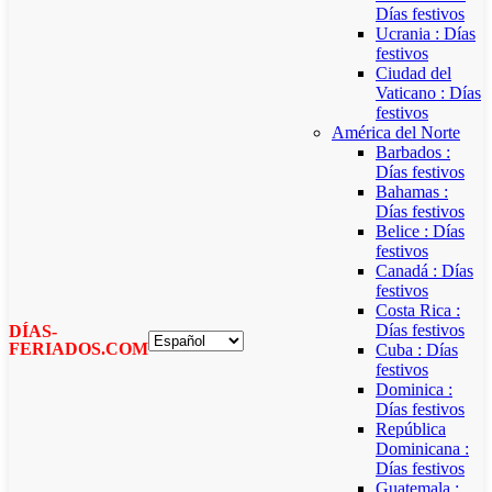
Días festivos
Ucrania : Días
festivos
Ciudad del
Vaticano : Días
festivos
América del Norte
Barbados :
Días festivos
Bahamas :
Días festivos
Belice : Días
festivos
Canadá : Días
festivos
Costa Rica :
Días festivos
DÍAS-
FERIADOS.COM
Cuba : Días
festivos
Dominica :
Días festivos
República
Dominicana :
Días festivos
Guatemala :