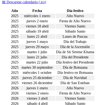
📅 Descargar calendario (.ics)
Año
Fecha
Día festivo
2025
miércoles 1 enero
Año Nuevo
2025
jueves 2 enero
Fiesta de Año Nuevo
2025
viernes 18 abril
Viernes Santo
2025
sábado 19 abril
Sábado Santo
2025
lunes 21 abril
Lunes de Pascua
2025
jueves 1 mayo
Día del Trabajo
2025
jueves 29 mayo
Día de la Ascensión
2025
martes 1 julio
Día de Sir Seretse Khama
2025
lunes 21 julio
Día del Presidente
2025
martes 22 julio
Día festivo del Presidente
2025
martes 30 septiembre
Día de Botsuana
2025
miércoles 1 octubre
Día festivo en Botsuana
2025
jueves 25 diciembre
Día de Navidad
2025
viernes 26 diciembre
Día de San Esteban
2026
jueves 1 enero
Año Nuevo
2026
viernes 2 enero
Fiesta de Año Nuevo
2026
viernes 3 abril
Viernes Santo
2026
sábado 4 abril
Sábado Santo