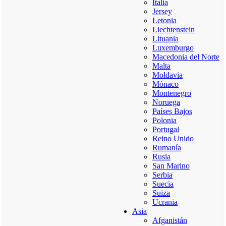
Italia
Jersey
Letonia
Liechtenstein
Lituania
Luxemburgo
Macedonia del Norte
Malta
Moldavia
Mónaco
Montenegro
Noruega
Países Bajos
Polonia
Portugal
Reino Unido
Rumanía
Rusia
San Marino
Serbia
Suecia
Suiza
Ucrania
Asia
Afganistán