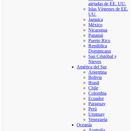
alejadas de EE. UU.
Islas Vírgenes de EE.
UU.
Jamaica
México
Nicaragua
Panamá
Puerto Rico
República
Dominicana
San Cristóbal y
Nieves
América del Sur
Argentina
Bolivia
Brasil
Chile
Colombia
Ecuador
Paraguay
Perú
Uruguay
Venezuela
Oceanía
Australia