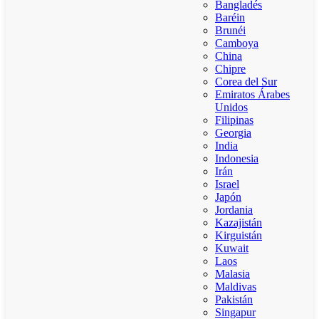
Bangladés
Baréin
Brunéi
Camboya
China
Chipre
Corea del Sur
Emiratos Árabes
Unidos
Filipinas
Georgia
India
Indonesia
Irán
Israel
Japón
Jordania
Kazajistán
Kirguistán
Kuwait
Laos
Malasia
Maldivas
Pakistán
Singapur