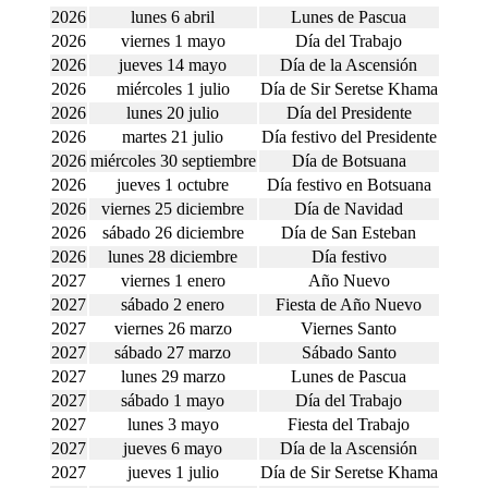
2026
lunes 6 abril
Lunes de Pascua
2026
viernes 1 mayo
Día del Trabajo
2026
jueves 14 mayo
Día de la Ascensión
2026
miércoles 1 julio
Día de Sir Seretse Khama
2026
lunes 20 julio
Día del Presidente
2026
martes 21 julio
Día festivo del Presidente
2026
miércoles 30 septiembre
Día de Botsuana
2026
jueves 1 octubre
Día festivo en Botsuana
2026
viernes 25 diciembre
Día de Navidad
2026
sábado 26 diciembre
Día de San Esteban
2026
lunes 28 diciembre
Día festivo
2027
viernes 1 enero
Año Nuevo
2027
sábado 2 enero
Fiesta de Año Nuevo
2027
viernes 26 marzo
Viernes Santo
2027
sábado 27 marzo
Sábado Santo
2027
lunes 29 marzo
Lunes de Pascua
2027
sábado 1 mayo
Día del Trabajo
2027
lunes 3 mayo
Fiesta del Trabajo
2027
jueves 6 mayo
Día de la Ascensión
2027
jueves 1 julio
Día de Sir Seretse Khama