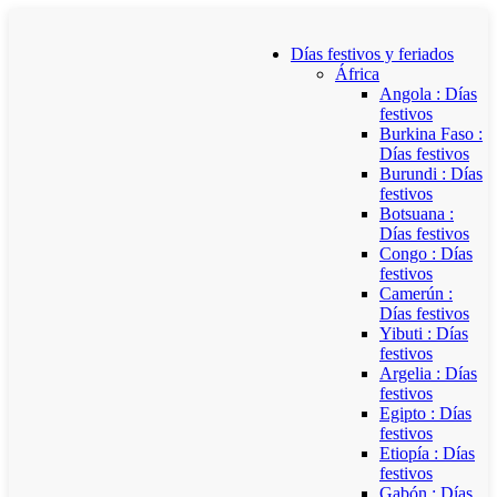
Días festivos y feriados
África
Angola : Días
festivos
Burkina Faso :
Días festivos
Burundi : Días
festivos
Botsuana :
Días festivos
Congo : Días
festivos
Camerún :
Días festivos
Yibuti : Días
festivos
Argelia : Días
festivos
Egipto : Días
festivos
Etiopía : Días
festivos
Gabón : Días