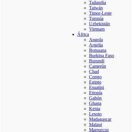
Tailandia
Taiwán
Timor-Leste
Turquía
Uzbekistán
Vietnam
África
Angola
Argelia
Botsuana
Burkina Faso
Burundi
Camerún
Chad
Congo
Egipto
Esuatini
Etiopía
Gabón
Ghana
Kenia
Lesoto
Madagascar
Malaui
Marruecos