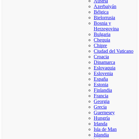
Austria
Azerbaiyán
Bélgica
Bielorrusia
Bosnia y
Herzegovina
Bulgaria
Chequia
Chipre
Ciudad del Vaticano
Croacia
Dinamarca
Eslovaquia
Eslovenia
España
Estonia
Finlandia
Francia
Georgia
Grecia
Guernesey
Hungría
Irlanda
Isla de Man
Islandia