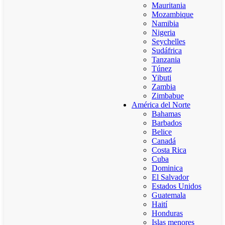
Mauritania
Mozambique
Namibia
Nigeria
Seychelles
Sudáfrica
Tanzania
Túnez
Yibuti
Zambia
Zimbabue
América del Norte
Bahamas
Barbados
Belice
Canadá
Costa Rica
Cuba
Dominica
El Salvador
Estados Unidos
Guatemala
Haití
Honduras
Islas menores