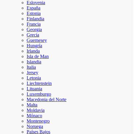
Eslovenia
España
Estonia
Finlandia
Francia
Georgia
Grecia
Guernesey
Hungría
Irlanda
Isla de Man
Islandia
Italia
Jersey
Letonia
Liechtenstein
Lituania
Luxemburgo
Macedonia del Norte
Malta
Moldavia
Mónaco
Montenegro
Noruega
Países Bajos