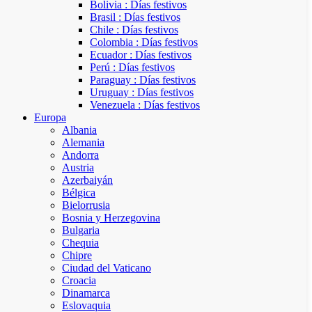
Bolivia : Días festivos
Brasil : Días festivos
Chile : Días festivos
Colombia : Días festivos
Ecuador : Días festivos
Perú : Días festivos
Paraguay : Días festivos
Uruguay : Días festivos
Venezuela : Días festivos
Europa
Albania
Alemania
Andorra
Austria
Azerbaiyán
Bélgica
Bielorrusia
Bosnia y Herzegovina
Bulgaria
Chequia
Chipre
Ciudad del Vaticano
Croacia
Dinamarca
Eslovaquia