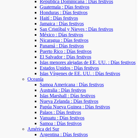
República Dominicana : Días festivos
Guatemala : Días festivos
Honduras : Días festivos
Haití : Días festivos
Jamaica : Días festivos
San Cristóbal y Nieves : Días festivos
México : Días festivos
Nicaragua : Días festivos
Panamá : Días festivos
Puerto Rico : Días festivos
El Salvador : Días festivos
Islas menores alejadas de EE. UU. : Días festivos
Estados Unidos : Días festivos
Islas Vírgenes de EE. UU. : Días festivos
Oceanía
Samoa Americana : Días festivos
Australia : Días festivos
Islas Marshall : Días festivos
Nueva Zelanda : Días festivos
Papúa Nueva Guinea : Días festivos
Palaos : Días festivos
Vanuatu : Días festivos
Samoa : Días festivos
América del Sur
Argentina : Días festivos