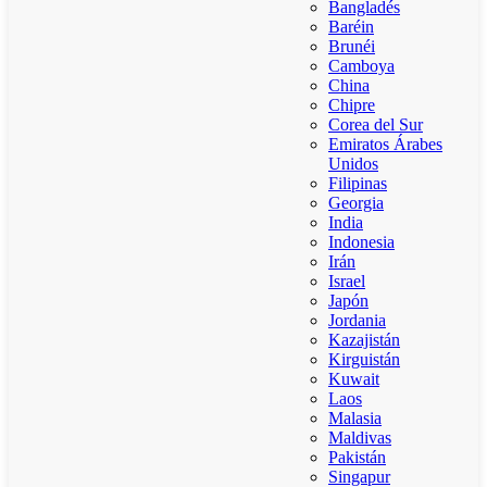
Bangladés
Baréin
Brunéi
Camboya
China
Chipre
Corea del Sur
Emiratos Árabes
Unidos
Filipinas
Georgia
India
Indonesia
Irán
Israel
Japón
Jordania
Kazajistán
Kirguistán
Kuwait
Laos
Malasia
Maldivas
Pakistán
Singapur