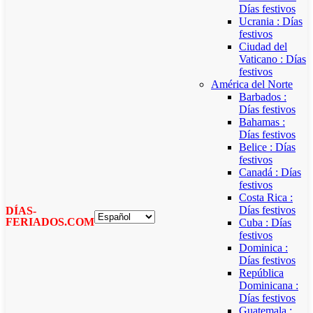
Días festivos
Ucrania : Días
festivos
Ciudad del
Vaticano : Días
festivos
América del Norte
Barbados :
Días festivos
Bahamas :
Días festivos
Belice : Días
festivos
Canadá : Días
festivos
Costa Rica :
Días festivos
DÍAS-
FERIADOS.COM
Cuba : Días
festivos
Dominica :
Días festivos
República
Dominicana :
Días festivos
Guatemala :