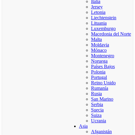
Italia
Jersey
Letonia
Liechtenstein
Lituania
Luxemburgo
Macedonia del Norte
Malta
Moldavia
Mónaco
Montenegro
Noruega
Países Bajos
Polonia
Portugal
Reino Unido
Rumanía
Rusia
San Marino
Serbia
Suecia
Suiza
Ucrania
Asia
Afganistán