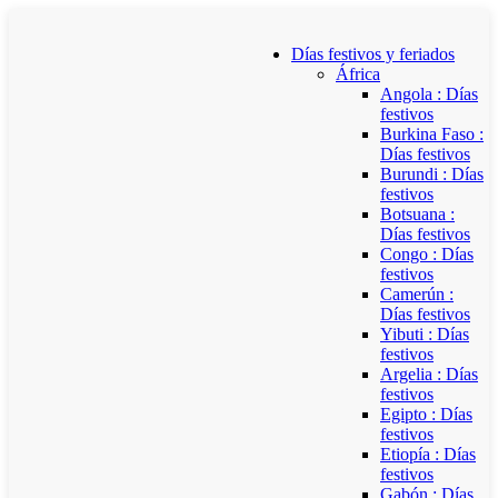
Días festivos y feriados
África
Angola : Días
festivos
Burkina Faso :
Días festivos
Burundi : Días
festivos
Botsuana :
Días festivos
Congo : Días
festivos
Camerún :
Días festivos
Yibuti : Días
festivos
Argelia : Días
festivos
Egipto : Días
festivos
Etiopía : Días
festivos
Gabón : Días