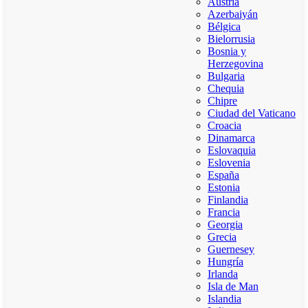
Austria
Azerbaiyán
Bélgica
Bielorrusia
Bosnia y
Herzegovina
Bulgaria
Chequia
Chipre
Ciudad del Vaticano
Croacia
Dinamarca
Eslovaquia
Eslovenia
España
Estonia
Finlandia
Francia
Georgia
Grecia
Guernesey
Hungría
Irlanda
Isla de Man
Islandia