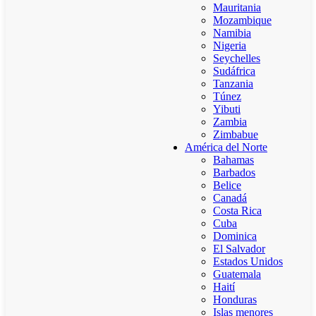
Mauritania
Mozambique
Namibia
Nigeria
Seychelles
Sudáfrica
Tanzania
Túnez
Yibuti
Zambia
Zimbabue
América del Norte
Bahamas
Barbados
Belice
Canadá
Costa Rica
Cuba
Dominica
El Salvador
Estados Unidos
Guatemala
Haití
Honduras
Islas menores