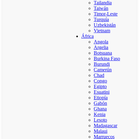
Tailandia
Taiwán
Timor-Leste
Turquía
Uzbekistán
Vietnam
África
Angola
Argelia
Botsuana
Burkina Faso
Burundi
Camerún
Chad
Congo
Egipto
Esuatini
Etiopía
Gabón
Ghana
Kenia
Lesoto
Madagascar
Malaui
Marruecos