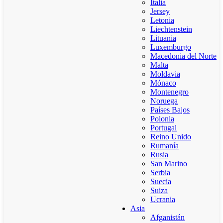
Italia
Jersey
Letonia
Liechtenstein
Lituania
Luxemburgo
Macedonia del Norte
Malta
Moldavia
Mónaco
Montenegro
Noruega
Países Bajos
Polonia
Portugal
Reino Unido
Rumanía
Rusia
San Marino
Serbia
Suecia
Suiza
Ucrania
Asia
Afganistán