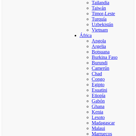
Tailandia
Taiwán
Timor-Leste
Turquía
Uzbekistán
Vietnam
África
Angola
Argelia
Botsuana
Burkina Faso
Burundi
Camerún
Chad
Congo
Egipto
Esuatini
Etiopía
Gabón
Ghana
Kenia
Lesoto
Madagascar
Malaui
Marruecos