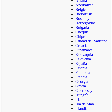
Austria
Azerbaiyán
Bélgica
Bielorrusia
Bosnia y
Herzegovina
Bulgaria
Chequia
Chipre
Ciudad del Vaticano
Croacia
Dinamarca
Eslovaquia
Eslovenia
España
Estonia
Finlandia
Francia
Georgia
Grecia
Guernesey
Hungría
Irlanda
Isla de Man
Islandia