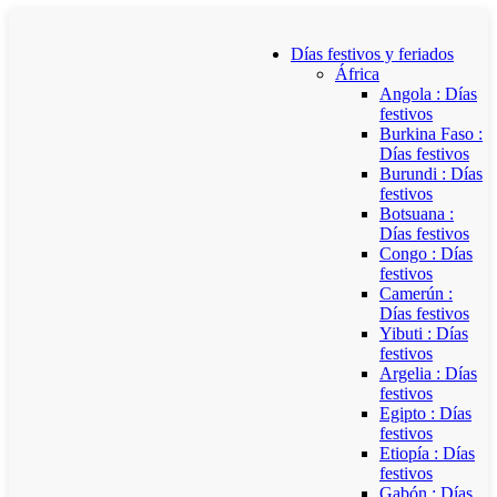
Días festivos y feriados
África
Angola : Días
festivos
Burkina Faso :
Días festivos
Burundi : Días
festivos
Botsuana :
Días festivos
Congo : Días
festivos
Camerún :
Días festivos
Yibuti : Días
festivos
Argelia : Días
festivos
Egipto : Días
festivos
Etiopía : Días
festivos
Gabón : Días