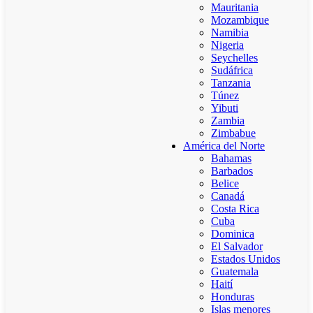
Mauritania
Mozambique
Namibia
Nigeria
Seychelles
Sudáfrica
Tanzania
Túnez
Yibuti
Zambia
Zimbabue
América del Norte
Bahamas
Barbados
Belice
Canadá
Costa Rica
Cuba
Dominica
El Salvador
Estados Unidos
Guatemala
Haití
Honduras
Islas menores