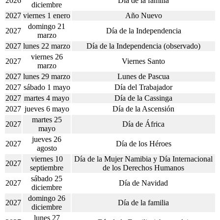
2026
Día de la familia
diciembre
2027
viernes 1 enero
Año Nuevo
domingo 21
2027
Día de la Independencia
marzo
2027
lunes 22 marzo
Día de la Independencia (observado)
viernes 26
2027
Viernes Santo
marzo
2027
lunes 29 marzo
Lunes de Pascua
2027
sábado 1 mayo
Día del Trabajador
2027
martes 4 mayo
Día de la Cassinga
2027
jueves 6 mayo
Día de la Ascensión
martes 25
2027
Día de África
mayo
jueves 26
2027
Día de los Héroes
agosto
viernes 10
Día de la Mujer Namibia y Día Internacional
2027
septiembre
de los Derechos Humanos
sábado 25
2027
Día de Navidad
diciembre
domingo 26
2027
Día de la familia
diciembre
lunes 27