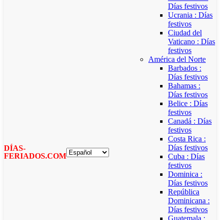
Días festivos
Ucrania : Días
festivos
Ciudad del
Vaticano : Días
festivos
América del Norte
Barbados :
Días festivos
Bahamas :
Días festivos
Belice : Días
festivos
Canadá : Días
festivos
Costa Rica :
Días festivos
DÍAS-
FERIADOS.COM
Cuba : Días
festivos
Dominica :
Días festivos
República
Dominicana :
Días festivos
Guatemala :