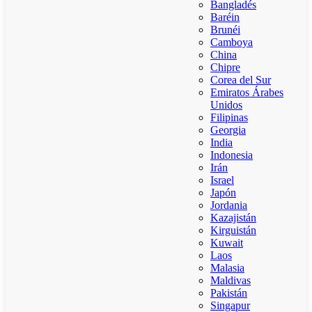
Bangladés
Baréin
Brunéi
Camboya
China
Chipre
Corea del Sur
Emiratos Árabes
Unidos
Filipinas
Georgia
India
Indonesia
Irán
Israel
Japón
Jordania
Kazajistán
Kirguistán
Kuwait
Laos
Malasia
Maldivas
Pakistán
Singapur