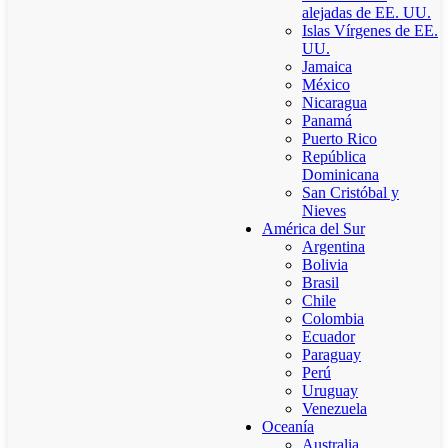
alejadas de EE. UU.
Islas Vírgenes de EE.
UU.
Jamaica
México
Nicaragua
Panamá
Puerto Rico
República
Dominicana
San Cristóbal y
Nieves
América del Sur
Argentina
Bolivia
Brasil
Chile
Colombia
Ecuador
Paraguay
Perú
Uruguay
Venezuela
Oceanía
Australia