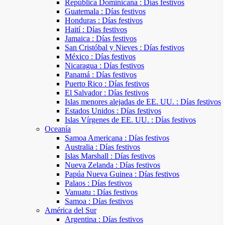
República Dominicana : Días festivos
Guatemala : Días festivos
Honduras : Días festivos
Haití : Días festivos
Jamaica : Días festivos
San Cristóbal y Nieves : Días festivos
México : Días festivos
Nicaragua : Días festivos
Panamá : Días festivos
Puerto Rico : Días festivos
El Salvador : Días festivos
Islas menores alejadas de EE. UU. : Días festivos
Estados Unidos : Días festivos
Islas Vírgenes de EE. UU. : Días festivos
Oceanía
Samoa Americana : Días festivos
Australia : Días festivos
Islas Marshall : Días festivos
Nueva Zelanda : Días festivos
Papúa Nueva Guinea : Días festivos
Palaos : Días festivos
Vanuatu : Días festivos
Samoa : Días festivos
América del Sur
Argentina : Días festivos