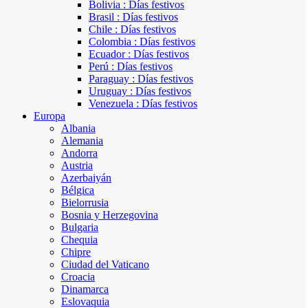
Bolivia : Días festivos
Brasil : Días festivos
Chile : Días festivos
Colombia : Días festivos
Ecuador : Días festivos
Perú : Días festivos
Paraguay : Días festivos
Uruguay : Días festivos
Venezuela : Días festivos
Europa
Albania
Alemania
Andorra
Austria
Azerbaiyán
Bélgica
Bielorrusia
Bosnia y Herzegovina
Bulgaria
Chequia
Chipre
Ciudad del Vaticano
Croacia
Dinamarca
Eslovaquia