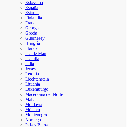
Eslovenia
España
Estonia
Finlandia
Francia
Georgia
Grecia
Guernesey
Hungría
Irlanda
Isla de Man
Islandia
Italia
Jersey
Letonia
Liechtenstein
Lituania
Luxemburgo
Macedonia del Norte
Malta
Moldavia
Mónaco
Montenegro
Noruega
Países Bajos