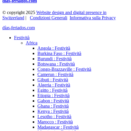
días-feriados.com
© copyright 2025
Website design and digital presence in
Switzerland
|
Condizioni Generali
Informativa sulla Privacy
días-feriados.com
Festività
Africa
Angola : Festività
Burkina Faso : Festività
Burundi : Festività
Botswana : Festività
Congo-Brazzaville : Festività
Camerun : Festività
Gibuti : Festività
Algeria : Festività
Egitto : Festività
Etiopia : Festività
Gabon : Festività
Ghana : Festività
Kenya : Festività
Lesotho : Festività
Marocco : Festività
Madagascar : Festività