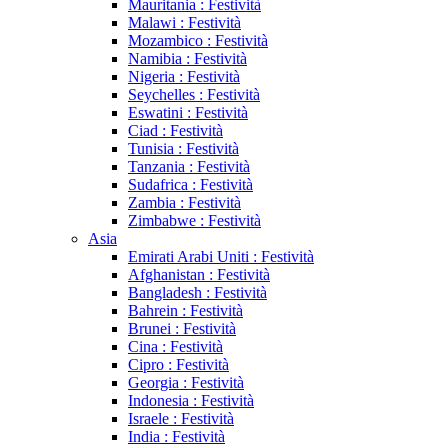
Mauritania : Festività
Malawi : Festività
Mozambico : Festività
Namibia : Festività
Nigeria : Festività
Seychelles : Festività
Eswatini : Festività
Ciad : Festività
Tunisia : Festività
Tanzania : Festività
Sudafrica : Festività
Zambia : Festività
Zimbabwe : Festività
Asia
Emirati Arabi Uniti : Festività
Afghanistan : Festività
Bangladesh : Festività
Bahrein : Festività
Brunei : Festività
Cina : Festività
Cipro : Festività
Georgia : Festività
Indonesia : Festività
Israele : Festività
India : Festività