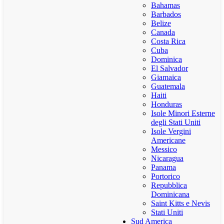
Bahamas
Barbados
Belize
Canada
Costa Rica
Cuba
Dominica
El Salvador
Giamaica
Guatemala
Haiti
Honduras
Isole Minori Esterne
degli Stati Uniti
Isole Vergini
Americane
Messico
Nicaragua
Panama
Portorico
Repubblica
Dominicana
Saint Kitts e Nevis
Stati Uniti
Sud America