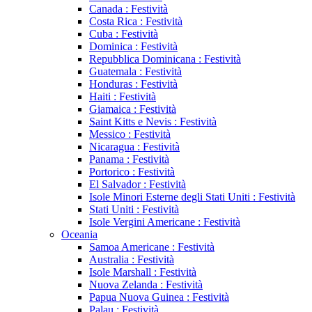
Canada : Festività
Costa Rica : Festività
Cuba : Festività
Dominica : Festività
Repubblica Dominicana : Festività
Guatemala : Festività
Honduras : Festività
Haiti : Festività
Giamaica : Festività
Saint Kitts e Nevis : Festività
Messico : Festività
Nicaragua : Festività
Panama : Festività
Portorico : Festività
El Salvador : Festività
Isole Minori Esterne degli Stati Uniti : Festività
Stati Uniti : Festività
Isole Vergini Americane : Festività
Oceania
Samoa Americane : Festività
Australia : Festività
Isole Marshall : Festività
Nuova Zelanda : Festività
Papua Nuova Guinea : Festività
Palau : Festività