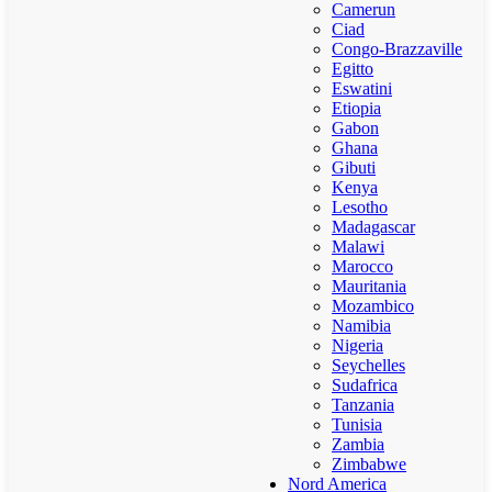
Camerun
Ciad
Congo-Brazzaville
Egitto
Eswatini
Etiopia
Gabon
Ghana
Gibuti
Kenya
Lesotho
Madagascar
Malawi
Marocco
Mauritania
Mozambico
Namibia
Nigeria
Seychelles
Sudafrica
Tanzania
Tunisia
Zambia
Zimbabwe
Nord America