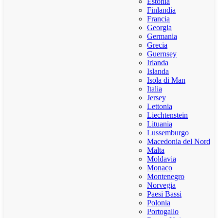
Estonia
Finlandia
Francia
Georgia
Germania
Grecia
Guernsey
Irlanda
Islanda
Isola di Man
Italia
Jersey
Lettonia
Liechtenstein
Lituania
Lussemburgo
Macedonia del Nord
Malta
Moldavia
Monaco
Montenegro
Norvegia
Paesi Bassi
Polonia
Portogallo