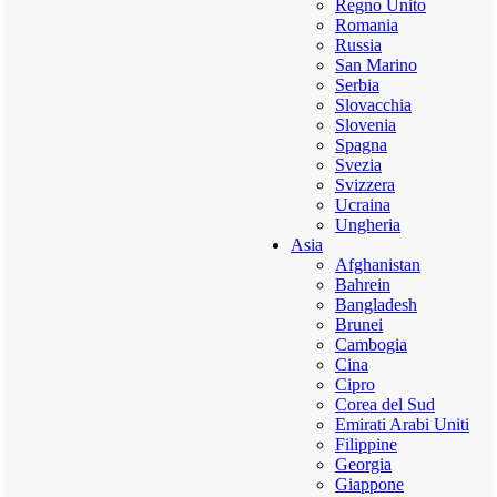
Regno Unito
Romania
Russia
San Marino
Serbia
Slovacchia
Slovenia
Spagna
Svezia
Svizzera
Ucraina
Ungheria
Asia
Afghanistan
Bahrein
Bangladesh
Brunei
Cambogia
Cina
Cipro
Corea del Sud
Emirati Arabi Uniti
Filippine
Georgia
Giappone