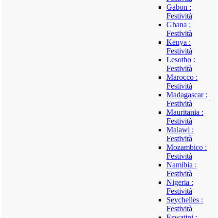
Gabon :
Festività
Ghana :
Festività
Kenya :
Festività
Lesotho :
Festività
Marocco :
Festività
Madagascar :
Festività
Mauritania :
Festività
Malawi :
Festività
Mozambico :
Festività
Namibia :
Festività
Nigeria :
Festività
Seychelles :
Festività
Eswatini :