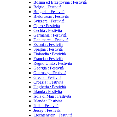
Bosnia ed Erzegovina : Festività
Belgio : Festività
Bulgaria : Festività
Bielorussia : Festività
Svizzera : Festività
Cipro : Festività
Cechia : Festività
Germania : Festività
Danimarca : Festività
Estonia : Festività
Spagna : Festività
Finlandia : Festività
Francia : Festività
Regno Unito : Festività
Georgia : Festività
Guernsey : Festività
Grecia : Festività
Croazia : Festività
Ungheria : Festività
Irlanda : Festività
Isola di Man : Festività
Islanda : Festività
Italia : Festività
Jersey : Festività
Liechtenstein : Festività