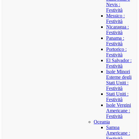
Nevis :
Festività
Messico :
Festività
Nicaragua :
Festività
Panama :
Festività
Portorico :
Festività
El Salvador :
Festività
Isole Minori
Esterne degli
Stati Uniti :
Festività
Stati Uniti :
Festività
Isole Vergini
Americane :
Festività
Oceania
Samoa
Americane :
Festività