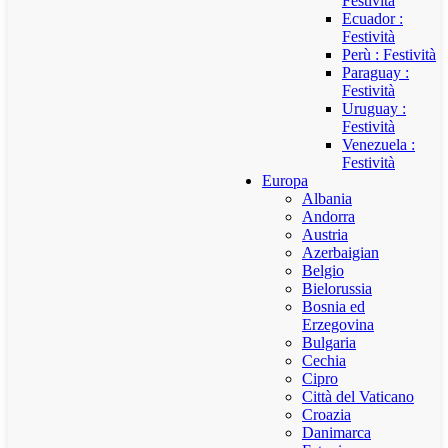
Festività
Ecuador :
Festività
Perù : Festività
Paraguay :
Festività
Uruguay :
Festività
Venezuela :
Festività
Europa
Albania
Andorra
Austria
Azerbaigian
Belgio
Bielorussia
Bosnia ed
Erzegovina
Bulgaria
Cechia
Cipro
Città del Vaticano
Croazia
Danimarca