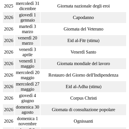
mercoledì 31
2025
Giornata nazionale degli eroi
dicembre
giovedì 1
2026
Capodanno
gennaio
martedì 3
2026
Giornata del Veterano
marzo
venerdì 20
2026
Eid al-Fitr (stima)
marzo
venerdì 3
2026
Venerdì Santo
aprile
venerdì 1
2026
Giornata mondiale del lavoro
maggio
mercoledì 20
2026
Restauro del Giorno dell'Indipendenza
maggio
mercoledì 27
2026
Eid al-Adha (stima)
maggio
giovedì 4
2026
Corpus Christi
giugno
domenica 30
2026
Giornata di consultazione popolare
agosto
domenica 1
2026
Ognissanti
novembre