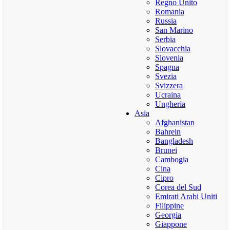
Regno Unito
Romania
Russia
San Marino
Serbia
Slovacchia
Slovenia
Spagna
Svezia
Svizzera
Ucraina
Ungheria
Asia
Afghanistan
Bahrein
Bangladesh
Brunei
Cambogia
Cina
Cipro
Corea del Sud
Emirati Arabi Uniti
Filippine
Georgia
Giappone