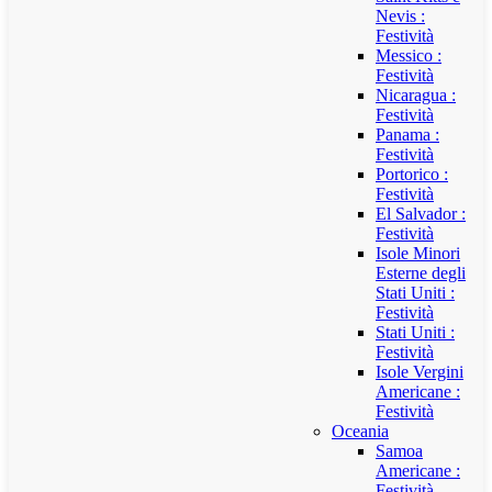
Nevis :
Festività
Messico :
Festività
Nicaragua :
Festività
Panama :
Festività
Portorico :
Festività
El Salvador :
Festività
Isole Minori
Esterne degli
Stati Uniti :
Festività
Stati Uniti :
Festività
Isole Vergini
Americane :
Festività
Oceania
Samoa
Americane :
Festività