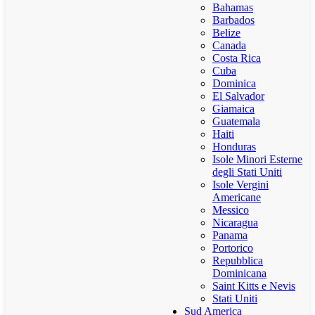
Bahamas
Barbados
Belize
Canada
Costa Rica
Cuba
Dominica
El Salvador
Giamaica
Guatemala
Haiti
Honduras
Isole Minori Esterne
degli Stati Uniti
Isole Vergini
Americane
Messico
Nicaragua
Panama
Portorico
Repubblica
Dominicana
Saint Kitts e Nevis
Stati Uniti
Sud America