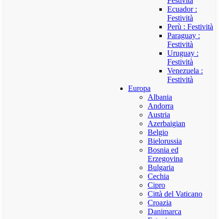
Festività
Ecuador :
Festività
Perù : Festività
Paraguay :
Festività
Uruguay :
Festività
Venezuela :
Festività
Europa
Albania
Andorra
Austria
Azerbaigian
Belgio
Bielorussia
Bosnia ed
Erzegovina
Bulgaria
Cechia
Cipro
Città del Vaticano
Croazia
Danimarca