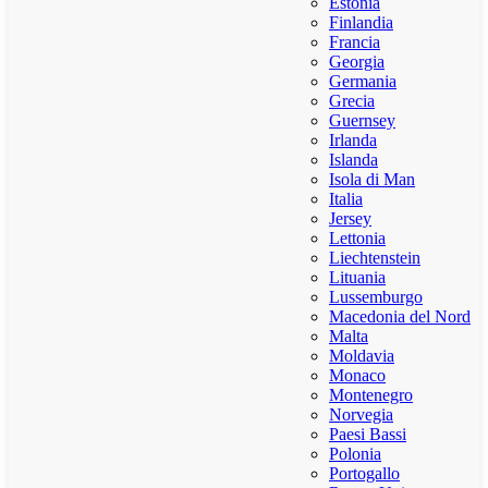
Estonia
Finlandia
Francia
Georgia
Germania
Grecia
Guernsey
Irlanda
Islanda
Isola di Man
Italia
Jersey
Lettonia
Liechtenstein
Lituania
Lussemburgo
Macedonia del Nord
Malta
Moldavia
Monaco
Montenegro
Norvegia
Paesi Bassi
Polonia
Portogallo