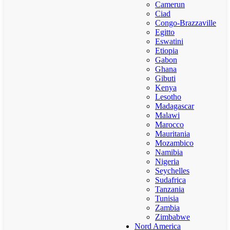
Camerun
Ciad
Congo-Brazzaville
Egitto
Eswatini
Etiopia
Gabon
Ghana
Gibuti
Kenya
Lesotho
Madagascar
Malawi
Marocco
Mauritania
Mozambico
Namibia
Nigeria
Seychelles
Sudafrica
Tanzania
Tunisia
Zambia
Zimbabwe
Nord America