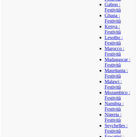
Gabon :
Festività
Ghana :
Festività
Kenya :
Festività
Lesotho :
Festività
Marocco :
Festività
Madagascar :
Festività
Mauritania :
Festività
Malawi :
Festività
Mozambico :
Festività
Namibia :
Festività
Nigeria :
Festività
Seychelles :
Festività
Eswatini :