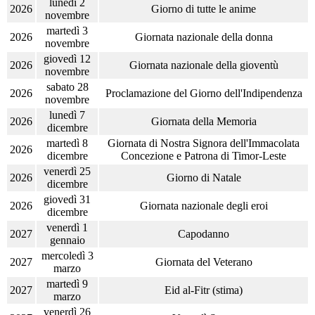
lunedì 2
2026
Giorno di tutte le anime
novembre
martedì 3
2026
Giornata nazionale della donna
novembre
giovedì 12
2026
Giornata nazionale della gioventù
novembre
sabato 28
2026
Proclamazione del Giorno dell'Indipendenza
novembre
lunedì 7
2026
Giornata della Memoria
dicembre
martedì 8
Giornata di Nostra Signora dell'Immacolata
2026
dicembre
Concezione e Patrona di Timor-Leste
venerdì 25
2026
Giorno di Natale
dicembre
giovedì 31
2026
Giornata nazionale degli eroi
dicembre
venerdì 1
2027
Capodanno
gennaio
mercoledì 3
2027
Giornata del Veterano
marzo
martedì 9
2027
Eid al-Fitr (stima)
marzo
venerdì 26