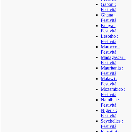
Gabon :
Festività
Ghana :
Festività
Kenya :
Festività
Lesotho :
Festività
Marocco :
Festività
Madagascar :
Festività
Mauritania :
Festività
Malawi :
Festività
Mozambico :
Festività
Namibia :
Festività
Nigeria :
Festività
Seychelles :
Festività
Eswatini :