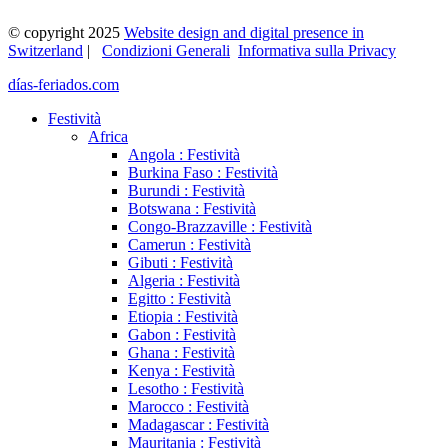
© copyright 2025
Website design and digital presence in
Switzerland
|
Condizioni Generali
Informativa sulla Privacy
días-feriados.com
Festività
Africa
Angola : Festività
Burkina Faso : Festività
Burundi : Festività
Botswana : Festività
Congo-Brazzaville : Festività
Camerun : Festività
Gibuti : Festività
Algeria : Festività
Egitto : Festività
Etiopia : Festività
Gabon : Festività
Ghana : Festività
Kenya : Festività
Lesotho : Festività
Marocco : Festività
Madagascar : Festività
Mauritania : Festività