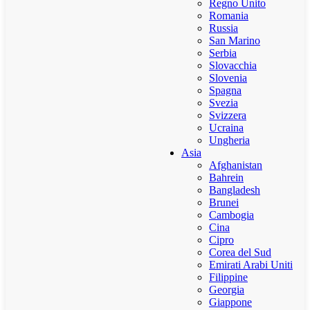
Regno Unito
Romania
Russia
San Marino
Serbia
Slovacchia
Slovenia
Spagna
Svezia
Svizzera
Ucraina
Ungheria
Asia
Afghanistan
Bahrein
Bangladesh
Brunei
Cambogia
Cina
Cipro
Corea del Sud
Emirati Arabi Uniti
Filippine
Georgia
Giappone