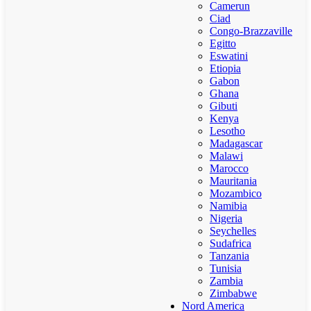
Camerun
Ciad
Congo-Brazzaville
Egitto
Eswatini
Etiopia
Gabon
Ghana
Gibuti
Kenya
Lesotho
Madagascar
Malawi
Marocco
Mauritania
Mozambico
Namibia
Nigeria
Seychelles
Sudafrica
Tanzania
Tunisia
Zambia
Zimbabwe
Nord America