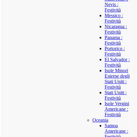
Nevis :
Festività
Messico :
Festività
Nicaragua :
Festività
Panama :
Festività
Portorico :
Festività
El Salvador :
Festività
Isole Minori
Esterne degli
Stati Uniti :
Festività
Stati Uniti :
Festività
Isole Vergini
Americane :
Festività
Oceania
Samoa
Americane :
Festività