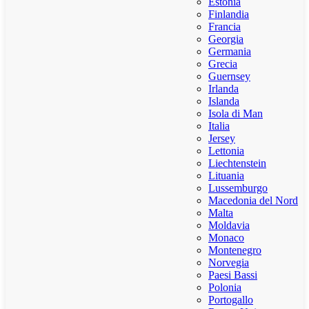
Estonia
Finlandia
Francia
Georgia
Germania
Grecia
Guernsey
Irlanda
Islanda
Isola di Man
Italia
Jersey
Lettonia
Liechtenstein
Lituania
Lussemburgo
Macedonia del Nord
Malta
Moldavia
Monaco
Montenegro
Norvegia
Paesi Bassi
Polonia
Portogallo