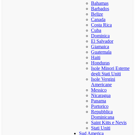
Bahamas
Barbados
Belize
Canada
Costa Rica
Cuba
Dominica
El Salvador
Giamaica
Guatemala
Haiti
Honduras
Isole Minori Esterne
degli Stati Uniti
Isole Vergini
Americane
Messico
Nicaragua
Panama
Portorico
Repubblica
Dominicana
Saint Kitts e Nevis
Stati Uniti
Sud America