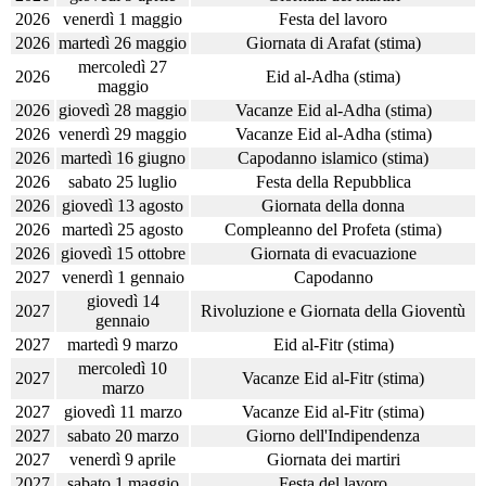
2026
venerdì 1 maggio
Festa del lavoro
2026
martedì 26 maggio
Giornata di Arafat (stima)
mercoledì 27
2026
Eid al-Adha (stima)
maggio
2026
giovedì 28 maggio
Vacanze Eid al-Adha (stima)
2026
venerdì 29 maggio
Vacanze Eid al-Adha (stima)
2026
martedì 16 giugno
Capodanno islamico (stima)
2026
sabato 25 luglio
Festa della Repubblica
2026
giovedì 13 agosto
Giornata della donna
2026
martedì 25 agosto
Compleanno del Profeta (stima)
2026
giovedì 15 ottobre
Giornata di evacuazione
2027
venerdì 1 gennaio
Capodanno
giovedì 14
2027
Rivoluzione e Giornata della Gioventù
gennaio
2027
martedì 9 marzo
Eid al-Fitr (stima)
mercoledì 10
2027
Vacanze Eid al-Fitr (stima)
marzo
2027
giovedì 11 marzo
Vacanze Eid al-Fitr (stima)
2027
sabato 20 marzo
Giorno dell'Indipendenza
2027
venerdì 9 aprile
Giornata dei martiri
2027
sabato 1 maggio
Festa del lavoro