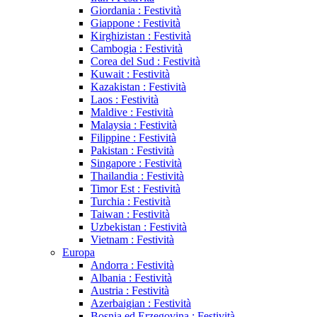
Giordania : Festività
Giappone : Festività
Kirghizistan : Festività
Cambogia : Festività
Corea del Sud : Festività
Kuwait : Festività
Kazakistan : Festività
Laos : Festività
Maldive : Festività
Malaysia : Festività
Filippine : Festività
Pakistan : Festività
Singapore : Festività
Thailandia : Festività
Timor Est : Festività
Turchia : Festività
Taiwan : Festività
Uzbekistan : Festività
Vietnam : Festività
Europa
Andorra : Festività
Albania : Festività
Austria : Festività
Azerbaigian : Festività
Bosnia ed Erzegovina : Festività