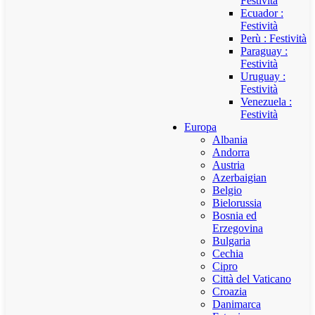
Festività
Ecuador :
Festività
Perù : Festività
Paraguay :
Festività
Uruguay :
Festività
Venezuela :
Festività
Europa
Albania
Andorra
Austria
Azerbaigian
Belgio
Bielorussia
Bosnia ed
Erzegovina
Bulgaria
Cechia
Cipro
Città del Vaticano
Croazia
Danimarca