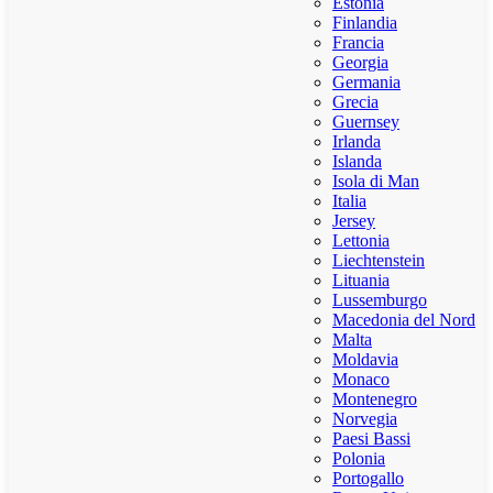
Estonia
Finlandia
Francia
Georgia
Germania
Grecia
Guernsey
Irlanda
Islanda
Isola di Man
Italia
Jersey
Lettonia
Liechtenstein
Lituania
Lussemburgo
Macedonia del Nord
Malta
Moldavia
Monaco
Montenegro
Norvegia
Paesi Bassi
Polonia
Portogallo