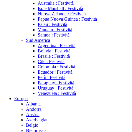
Australia : Festività
Isole Marshall : Festività
Nuova Zelanda : Festività
Papua Nuova Guinea : Festività
Palau : Festività
Vanuatu : Festività
Samoa : Festività
Sud America
Argentina : Festività
Bolivia : Festività
Brasile : Festività
Cile : Festività
Colombia : Festività
Ecuador : Festività
Perù : Festività
Paraguay : Festività
Uruguay : Festività
Venezuela : Festività
Europa
Albania
Andorra
Austria
Azerbaigian
Belgio
Bielorussia