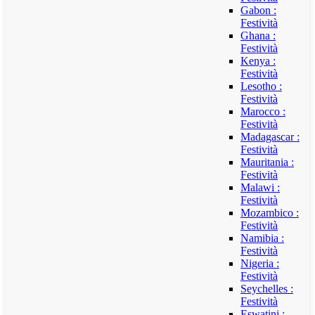
Gabon :
Festività
Ghana :
Festività
Kenya :
Festività
Lesotho :
Festività
Marocco :
Festività
Madagascar :
Festività
Mauritania :
Festività
Malawi :
Festività
Mozambico :
Festività
Namibia :
Festività
Nigeria :
Festività
Seychelles :
Festività
Eswatini :