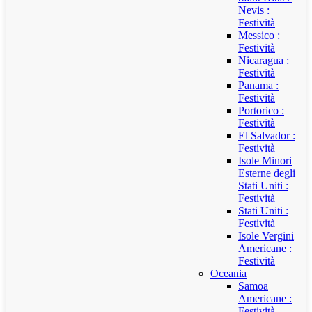
Nevis :
Festività
Messico :
Festività
Nicaragua :
Festività
Panama :
Festività
Portorico :
Festività
El Salvador :
Festività
Isole Minori
Esterne degli
Stati Uniti :
Festività
Stati Uniti :
Festività
Isole Vergini
Americane :
Festività
Oceania
Samoa
Americane :
Festività