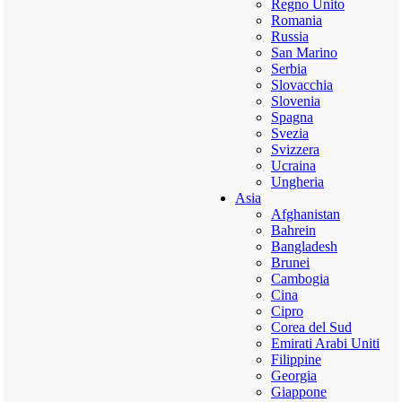
Regno Unito
Romania
Russia
San Marino
Serbia
Slovacchia
Slovenia
Spagna
Svezia
Svizzera
Ucraina
Ungheria
Asia
Afghanistan
Bahrein
Bangladesh
Brunei
Cambogia
Cina
Cipro
Corea del Sud
Emirati Arabi Uniti
Filippine
Georgia
Giappone