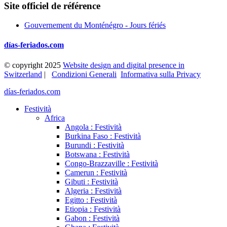
Site officiel de référence
Gouvernement du Monténégro - Jours fériés
días-feriados.com
© copyright 2025
Website design and digital presence in
Switzerland
|
Condizioni Generali
Informativa sulla Privacy
días-feriados.com
Festività
Africa
Angola : Festività
Burkina Faso : Festività
Burundi : Festività
Botswana : Festività
Congo-Brazzaville : Festività
Camerun : Festività
Gibuti : Festività
Algeria : Festività
Egitto : Festività
Etiopia : Festività
Gabon : Festività