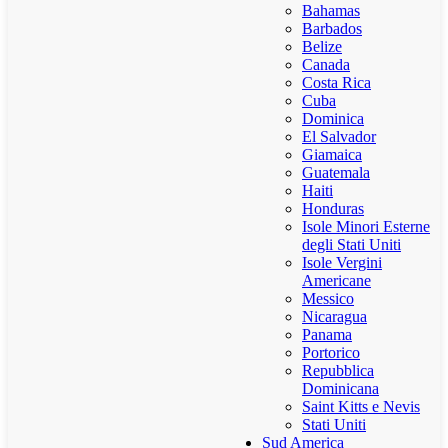
Bahamas
Barbados
Belize
Canada
Costa Rica
Cuba
Dominica
El Salvador
Giamaica
Guatemala
Haiti
Honduras
Isole Minori Esterne
degli Stati Uniti
Isole Vergini
Americane
Messico
Nicaragua
Panama
Portorico
Repubblica
Dominicana
Saint Kitts e Nevis
Stati Uniti
Sud America