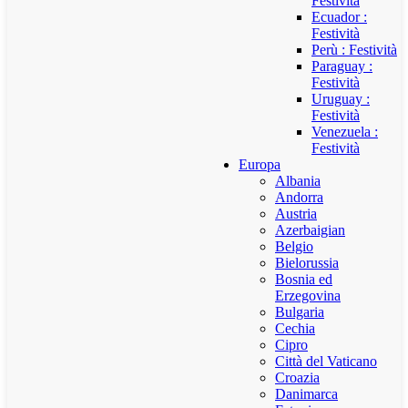
Festività
Ecuador :
Festività
Perù : Festività
Paraguay :
Festività
Uruguay :
Festività
Venezuela :
Festività
Europa
Albania
Andorra
Austria
Azerbaigian
Belgio
Bielorussia
Bosnia ed
Erzegovina
Bulgaria
Cechia
Cipro
Città del Vaticano
Croazia
Danimarca