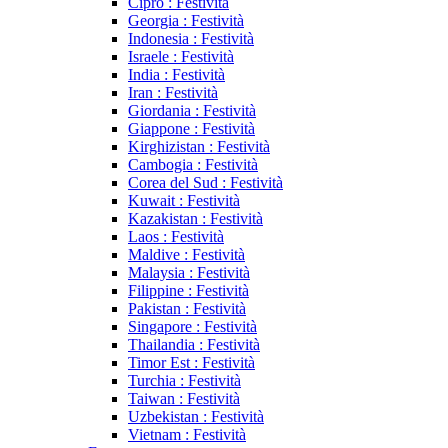
Cipro : Festività
Georgia : Festività
Indonesia : Festività
Israele : Festività
India : Festività
Iran : Festività
Giordania : Festività
Giappone : Festività
Kirghizistan : Festività
Cambogia : Festività
Corea del Sud : Festività
Kuwait : Festività
Kazakistan : Festività
Laos : Festività
Maldive : Festività
Malaysia : Festività
Filippine : Festività
Pakistan : Festività
Singapore : Festività
Thailandia : Festività
Timor Est : Festività
Turchia : Festività
Taiwan : Festività
Uzbekistan : Festività
Vietnam : Festività