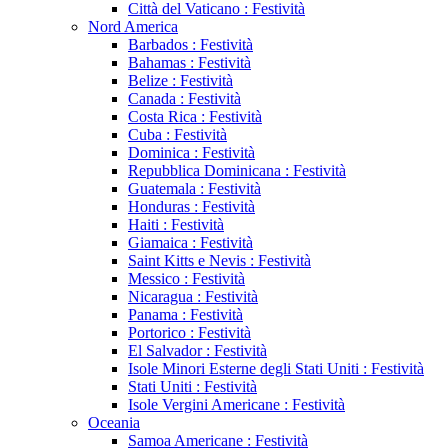
Città del Vaticano : Festività
Nord America
Barbados : Festività
Bahamas : Festività
Belize : Festività
Canada : Festività
Costa Rica : Festività
Cuba : Festività
Dominica : Festività
Repubblica Dominicana : Festività
Guatemala : Festività
Honduras : Festività
Haiti : Festività
Giamaica : Festività
Saint Kitts e Nevis : Festività
Messico : Festività
Nicaragua : Festività
Panama : Festività
Portorico : Festività
El Salvador : Festività
Isole Minori Esterne degli Stati Uniti : Festività
Stati Uniti : Festività
Isole Vergini Americane : Festività
Oceania
Samoa Americane : Festività