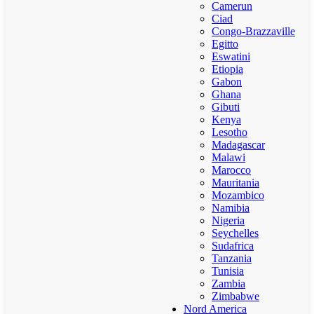
Camerun
Ciad
Congo-Brazzaville
Egitto
Eswatini
Etiopia
Gabon
Ghana
Gibuti
Kenya
Lesotho
Madagascar
Malawi
Marocco
Mauritania
Mozambico
Namibia
Nigeria
Seychelles
Sudafrica
Tanzania
Tunisia
Zambia
Zimbabwe
Nord America