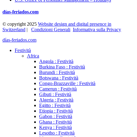
días-feriados.com
© copyright 2025
Website design and digital presence in
Switzerland
|
Condizioni Generali
Informativa sulla Privacy
días-feriados.com
Festività
Africa
Angola : Festività
Burkina Faso : Festività
Burundi : Festività
Botswana : Festività
Congo-Brazzaville : Festività
Camerun : Festività
Gibuti : Festività
Algeria : Festività
Egitto : Festività
Etiopia : Festività
Gabon : Festività
Ghana : Festività
Kenya : Festività
Lesotho : Festività