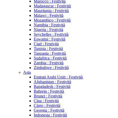
Marocco : Festività
Madagascar : Festività
Mauritania : Festività
Malawi : Festività
Mozambico : Festività
Namibia : Festività
Nigeria : Festività
Seychelles : Festività
Eswatini : Festività
Ciad : Festività
Tunisia : Festività
Tanzania : Festività
Sudafrica : Festività
Zambia : Festività
Zimbabwe : Festività
Asia
Emirati Arabi Uniti : Festività
Afghanistan : Festività
Bangladesh : Festività
Bahrein : Festività
Brunei : Festività
Cina : Festività
Cipro : Festività
Georgia : Festività
Indonesia : Festività