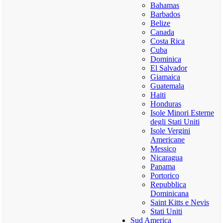
Bahamas
Barbados
Belize
Canada
Costa Rica
Cuba
Dominica
El Salvador
Giamaica
Guatemala
Haiti
Honduras
Isole Minori Esterne
degli Stati Uniti
Isole Vergini
Americane
Messico
Nicaragua
Panama
Portorico
Repubblica
Dominicana
Saint Kitts e Nevis
Stati Uniti
Sud America