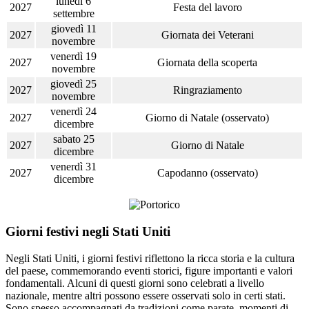
lunedì 6
2027
Festa del lavoro
settembre
giovedì 11
2027
Giornata dei Veterani
novembre
venerdì 19
2027
Giornata della scoperta
novembre
giovedì 25
2027
Ringraziamento
novembre
venerdì 24
2027
Giorno di Natale (osservato)
dicembre
sabato 25
2027
Giorno di Natale
dicembre
venerdì 31
2027
Capodanno (osservato)
dicembre
Giorni festivi negli Stati Uniti
Negli Stati Uniti, i giorni festivi riflettono la ricca storia e la cultura
del paese, commemorando eventi storici, figure importanti e valori
fondamentali. Alcuni di questi giorni sono celebrati a livello
nazionale, mentre altri possono essere osservati solo in certi stati.
Sono spesso accompagnati da tradizioni come parate, momenti di