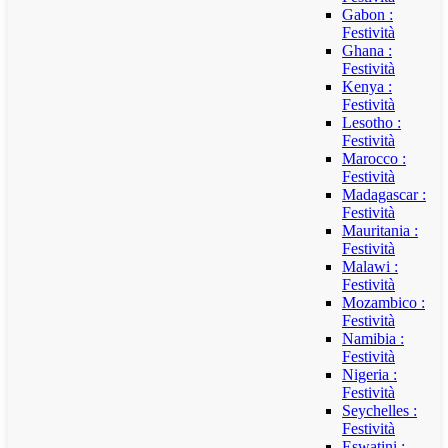
Gabon :
Festività
Ghana :
Festività
Kenya :
Festività
Lesotho :
Festività
Marocco :
Festività
Madagascar :
Festività
Mauritania :
Festività
Malawi :
Festività
Mozambico :
Festività
Namibia :
Festività
Nigeria :
Festività
Seychelles :
Festività
Eswatini :