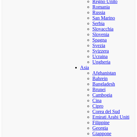
Regno Unito
Romania
Russia
San Marino
Serbia
Slovacchia
Slovenia
Spagna
Svezia
Svizzera
Ucraina
Ungheria
Asia
Afghanistan
Bahrein
Bangladesh
Brunei
Cambogia
Cina
Cipro
Corea del Sud
Emirati Arabi Uniti
Filippine
Georgia
Giappone