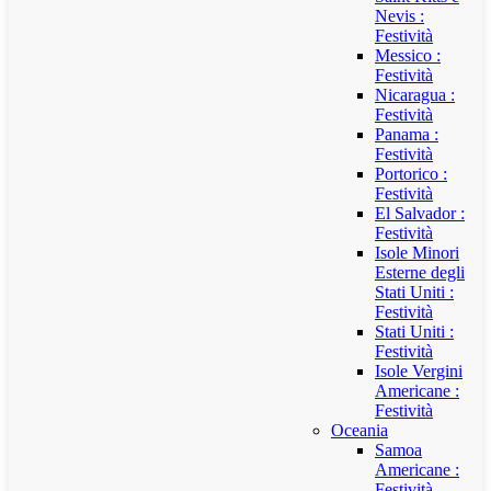
Nevis :
Festività
Messico :
Festività
Nicaragua :
Festività
Panama :
Festività
Portorico :
Festività
El Salvador :
Festività
Isole Minori
Esterne degli
Stati Uniti :
Festività
Stati Uniti :
Festività
Isole Vergini
Americane :
Festività
Oceania
Samoa
Americane :
Festività