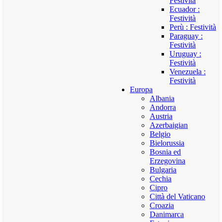
Festività
Ecuador :
Festività
Perù : Festività
Paraguay :
Festività
Uruguay :
Festività
Venezuela :
Festività
Europa
Albania
Andorra
Austria
Azerbaigian
Belgio
Bielorussia
Bosnia ed
Erzegovina
Bulgaria
Cechia
Cipro
Città del Vaticano
Croazia
Danimarca