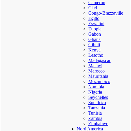
Camerun
Ciad
Congo-Brazzaville
Egitto
Eswatini
Etiopia
Gabon
Ghana
Gibuti
Kenya
Lesotho
Madagascar
Malawi
Marocco
Mauritania
Mozambico
Namibia
Nigeria
Seychelles
Sudafrica
Tanzania
Tunisia
Zambia
Zimbabwe
Nord America