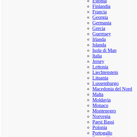
Estonia
Finlandia
Francia
Georgia
Germania
Grecia
Guernsey
Irlanda
Islanda
Isola di Man
Italia
Jersey
Lettonia
Liechtenstein
Lituania
Lussemburgo
Macedonia del Nord
Malta
Moldavia
Monaco
Montenegro
Norvegia
Paesi Bassi
Polonia
Portogallo