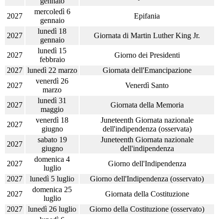
gennaio
mercoledì 6
2027
Epifania
gennaio
lunedì 18
2027
Giornata di Martin Luther King Jr.
gennaio
lunedì 15
2027
Giorno dei Presidenti
febbraio
2027
lunedì 22 marzo
Giornata dell'Emancipazione
venerdì 26
2027
Venerdì Santo
marzo
lunedì 31
2027
Giornata della Memoria
maggio
venerdì 18
Juneteenth Giornata nazionale
2027
giugno
dell'indipendenza (osservata)
sabato 19
Juneteenth Giornata nazionale
2027
giugno
dell'indipendenza
domenica 4
2027
Giorno dell'Indipendenza
luglio
2027
lunedì 5 luglio
Giorno dell'Indipendenza (osservato)
domenica 25
2027
Giornata della Costituzione
luglio
2027
lunedì 26 luglio
Giorno della Costituzione (osservato)