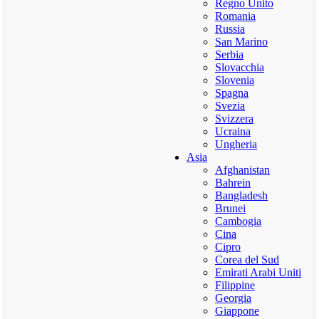
Regno Unito
Romania
Russia
San Marino
Serbia
Slovacchia
Slovenia
Spagna
Svezia
Svizzera
Ucraina
Ungheria
Asia
Afghanistan
Bahrein
Bangladesh
Brunei
Cambogia
Cina
Cipro
Corea del Sud
Emirati Arabi Uniti
Filippine
Georgia
Giappone