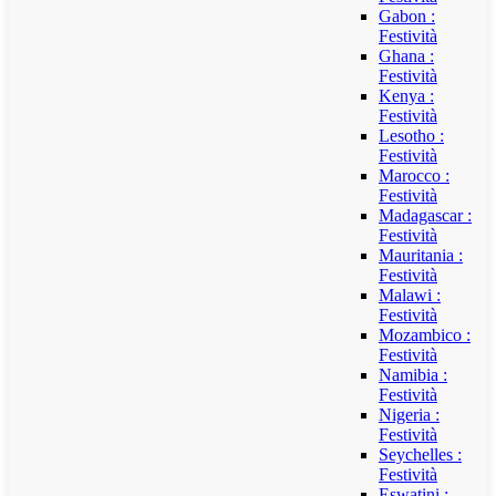
Gabon :
Festività
Ghana :
Festività
Kenya :
Festività
Lesotho :
Festività
Marocco :
Festività
Madagascar :
Festività
Mauritania :
Festività
Malawi :
Festività
Mozambico :
Festività
Namibia :
Festività
Nigeria :
Festività
Seychelles :
Festività
Eswatini :