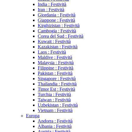
India : Festività
Iran : Festività
Giordania : Festività
Giappone : Festività
Kirghizistan : Festività
Cambogia : Festività
Corea del Sud : Festività
Kuwait : Festività
Kazakistan : Festività
Laos : Festività
Maldive : Festività
Malaysia : Festività
Filippine : Festività
Pakistan : Festività
Singapore : Festività
Thailandia : Festività
Timor Est : Festività
Turchia : Festività
Taiwan : Festività
Uzbekistan : Festività
Vietnam : Festività
Europa
Andorra : Festività
Albania : Festività
Austria : Festività