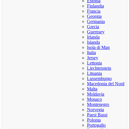
Estonia
Finlandia
Francia
Georgia
Germania
Grecia
Guernsey
Irlanda
Islanda
Isola di Man
Italia
Jersey
Lettonia
Liechtenstein
Lituania
Lussemburgo
Macedonia del Nord
Malta
Moldavia
Monaco
Montenegro
Norvegia
Paesi Bassi
Polonia
Portogallo