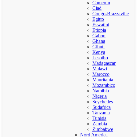
Camerun
Ciad
Congo-Brazzaville
Egitto
Eswatini
Etiopia
Gabon
Ghana
Gibuti
Kenya
Lesotho
Madagascar
Malawi
Marocco
Mauritania
Mozambico
Namibia
Nigeria
Seychelles
Sudafrica
Tanzania
Tunisia
Zambia
Zimbabwe
Nord America