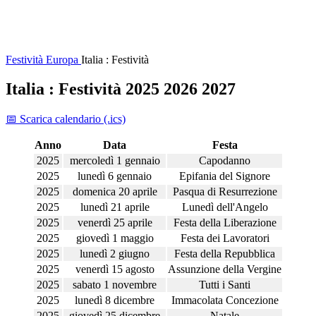
Festività
Europa
Italia : Festività
Italia : Festività 2025 2026 2027
📅 Scarica calendario (.ics)
Anno
Data
Festa
2025
mercoledì 1 gennaio
Capodanno
2025
lunedì 6 gennaio
Epifania del Signore
2025
domenica 20 aprile
Pasqua di Resurrezione
2025
lunedì 21 aprile
Lunedì dell'Angelo
2025
venerdì 25 aprile
Festa della Liberazione
2025
giovedì 1 maggio
Festa dei Lavoratori
2025
lunedì 2 giugno
Festa della Repubblica
2025
venerdì 15 agosto
Assunzione della Vergine
2025
sabato 1 novembre
Tutti i Santi
2025
lunedì 8 dicembre
Immacolata Concezione
2025
giovedì 25 dicembre
Natale