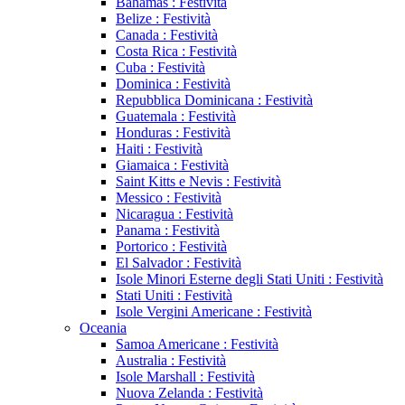
Bahamas : Festività
Belize : Festività
Canada : Festività
Costa Rica : Festività
Cuba : Festività
Dominica : Festività
Repubblica Dominicana : Festività
Guatemala : Festività
Honduras : Festività
Haiti : Festività
Giamaica : Festività
Saint Kitts e Nevis : Festività
Messico : Festività
Nicaragua : Festività
Panama : Festività
Portorico : Festività
El Salvador : Festività
Isole Minori Esterne degli Stati Uniti : Festività
Stati Uniti : Festività
Isole Vergini Americane : Festività
Oceania
Samoa Americane : Festività
Australia : Festività
Isole Marshall : Festività
Nuova Zelanda : Festività