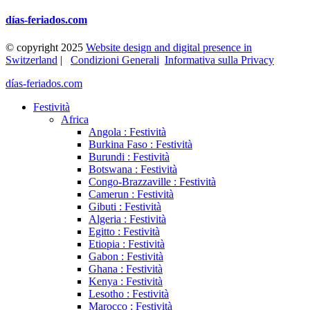
días-feriados.com
© copyright 2025
Website design and digital presence in
Switzerland
|
Condizioni Generali
Informativa sulla Privacy
días-feriados.com
Festività
Africa
Angola : Festività
Burkina Faso : Festività
Burundi : Festività
Botswana : Festività
Congo-Brazzaville : Festività
Camerun : Festività
Gibuti : Festività
Algeria : Festività
Egitto : Festività
Etiopia : Festività
Gabon : Festività
Ghana : Festività
Kenya : Festività
Lesotho : Festività
Marocco : Festività