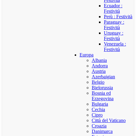
Festività
Ecuador :
Festività
Perù : Festività
Paraguay :
Festività
Uruguay :
Festività
Venezuela :
Festività
Europa
Albania
Andorra
Austria
Azerbaigian
Belgio
Bielorussia
Bosnia ed
Erzegovina
Bulgaria
Cechia
Cipro
Città del Vaticano
Croazia
Danimarca