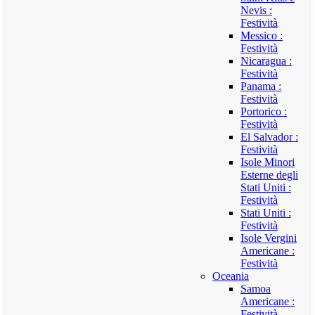
Nevis :
Festività
Messico :
Festività
Nicaragua :
Festività
Panama :
Festività
Portorico :
Festività
El Salvador :
Festività
Isole Minori
Esterne degli
Stati Uniti :
Festività
Stati Uniti :
Festività
Isole Vergini
Americane :
Festività
Oceania
Samoa
Americane :
Festività