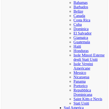
Bahamas
Barbados
Belize
Canada
Costa Rica
Cuba
Dominica
El Salvador
Giamaica
Guatemala
Haiti
Honduras
Isole Minori Esterne
degli Stati Uniti
Isole Vergini
Americane
Messico
Nicaragua
Panama
Portorico
Repubblica
Dominicana
Saint Kitts e Nevis
Stati Uniti
Sud America