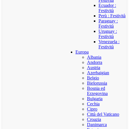
Festività
Ecuador :
Festività
Perù : Festività
Paraguay :
Festività
Uruguay :
Festività
Venezuela :
Festività
Europa
Albania
Andorra
Austria
Azerbaigian
Belgio
Bielorussia
Bosnia ed
Erzegovina
Bulgaria
Cechia
Cipro
Città del Vaticano
Croazia
Danimarca