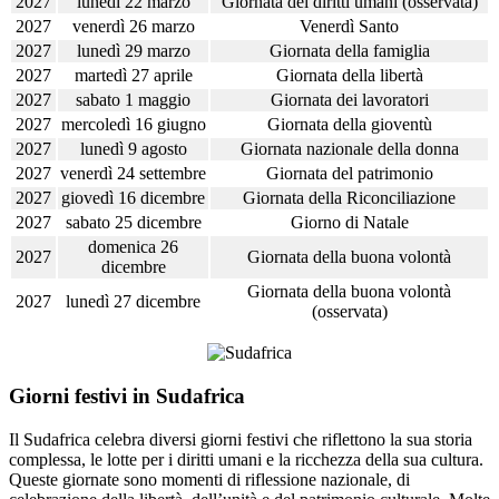
2027
lunedì 22 marzo
Giornata dei diritti umani (osservata)
2027
venerdì 26 marzo
Venerdì Santo
2027
lunedì 29 marzo
Giornata della famiglia
2027
martedì 27 aprile
Giornata della libertà
2027
sabato 1 maggio
Giornata dei lavoratori
2027
mercoledì 16 giugno
Giornata della gioventù
2027
lunedì 9 agosto
Giornata nazionale della donna
2027
venerdì 24 settembre
Giornata del patrimonio
2027
giovedì 16 dicembre
Giornata della Riconciliazione
2027
sabato 25 dicembre
Giorno di Natale
domenica 26
2027
Giornata della buona volontà
dicembre
Giornata della buona volontà
2027
lunedì 27 dicembre
(osservata)
Giorni festivi in Sudafrica
Il Sudafrica celebra diversi giorni festivi che riflettono la sua storia
complessa, le lotte per i diritti umani e la ricchezza della sua cultura.
Queste giornate sono momenti di riflessione nazionale, di