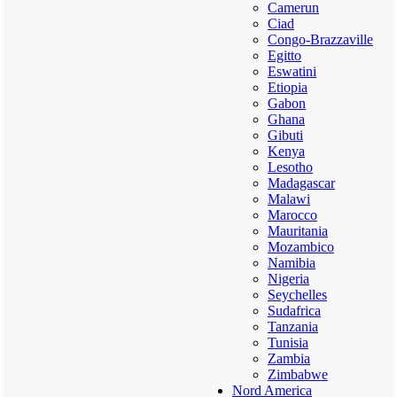
Camerun
Ciad
Congo-Brazzaville
Egitto
Eswatini
Etiopia
Gabon
Ghana
Gibuti
Kenya
Lesotho
Madagascar
Malawi
Marocco
Mauritania
Mozambico
Namibia
Nigeria
Seychelles
Sudafrica
Tanzania
Tunisia
Zambia
Zimbabwe
Nord America