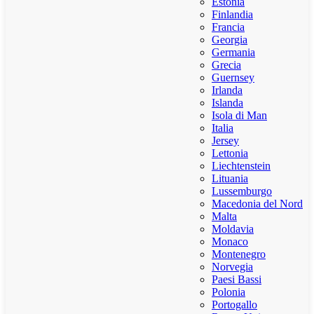
Estonia
Finlandia
Francia
Georgia
Germania
Grecia
Guernsey
Irlanda
Islanda
Isola di Man
Italia
Jersey
Lettonia
Liechtenstein
Lituania
Lussemburgo
Macedonia del Nord
Malta
Moldavia
Monaco
Montenegro
Norvegia
Paesi Bassi
Polonia
Portogallo