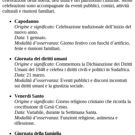
celebrazione della libertà, dell’unità e del patrimonio culturale. Molte
celebrazioni sono accompagnate da eventi pubblici, comizi, attività
culturali e riunioni familiari.
Capodanno
Origine e significato
: Celebrazione tradizionale dell’inizio del
nuovo anno.
Data
: 1 gennaio.
Modalità d’osservanza
: Giorno festivo con fuochi d’artificio,
feste e riunioni familiari.
Giornata dei diritti umani
Origine e significato
: Commemora la Dichiarazione dei Diritti
Umani del 1948 e celebra i diritti civili e politici in Sudafrica.
Data
: 21 marzo.
Modalità d’osservanza
: Eventi pubblici e discorsi incentrati
sui diritti umani e la giustizia sociale.
Venerdì Santo
Origine e significato
: Giorno religioso cristiano che ricorda la
crocifissione di Gesù Cristo.
Data
: Variabile, durante la Settimana Santa.
Modalità d’osservanza
: Funzioni religiose, astinenza e
riflessione.
Giornata della famiglia