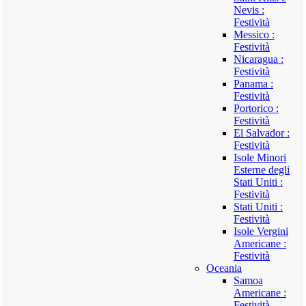
Nevis :
Festività
Messico :
Festività
Nicaragua :
Festività
Panama :
Festività
Portorico :
Festività
El Salvador :
Festività
Isole Minori
Esterne degli
Stati Uniti :
Festività
Stati Uniti :
Festività
Isole Vergini
Americane :
Festività
Oceania
Samoa
Americane :
Festività