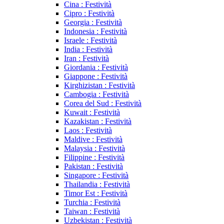
Cina : Festività
Cipro : Festività
Georgia : Festività
Indonesia : Festività
Israele : Festività
India : Festività
Iran : Festività
Giordania : Festività
Giappone : Festività
Kirghizistan : Festività
Cambogia : Festività
Corea del Sud : Festività
Kuwait : Festività
Kazakistan : Festività
Laos : Festività
Maldive : Festività
Malaysia : Festività
Filippine : Festività
Pakistan : Festività
Singapore : Festività
Thailandia : Festività
Timor Est : Festività
Turchia : Festività
Taiwan : Festività
Uzbekistan : Festività