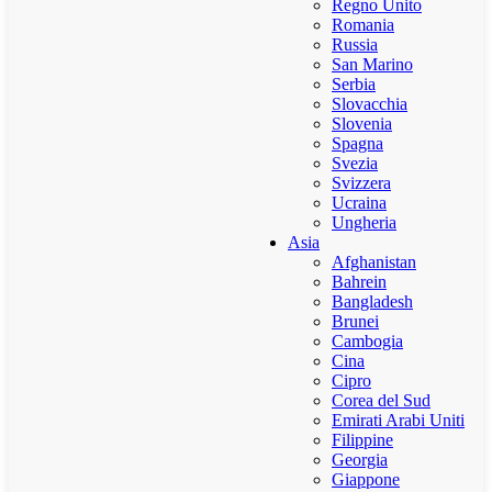
Regno Unito
Romania
Russia
San Marino
Serbia
Slovacchia
Slovenia
Spagna
Svezia
Svizzera
Ucraina
Ungheria
Asia
Afghanistan
Bahrein
Bangladesh
Brunei
Cambogia
Cina
Cipro
Corea del Sud
Emirati Arabi Uniti
Filippine
Georgia
Giappone