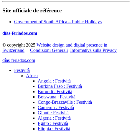
Site ufficiale de référence
Government of South Africa – Public Holidays
días-feriados.com
© copyright 2025
Website design and digital presence in
Switzerland
|
Condizioni Generali
Informativa sulla Privacy
días-feriados.com
Festività
Africa
Angola : Festività
Burkina Faso : Festività
Burundi : Festività
Botswana : Festività
Congo-Brazzaville : Festività
Camerun : Festività
Gibuti : Festività
Algeria : Festività
Egitto : Festività
Etiopia : Festività