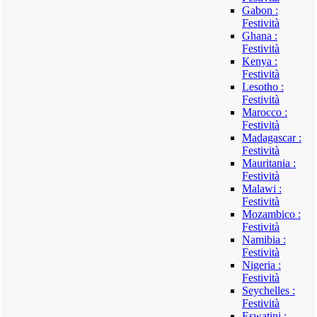
Gabon :
Festività
Ghana :
Festività
Kenya :
Festività
Lesotho :
Festività
Marocco :
Festività
Madagascar :
Festività
Mauritania :
Festività
Malawi :
Festività
Mozambico :
Festività
Namibia :
Festività
Nigeria :
Festività
Seychelles :
Festività
Eswatini :