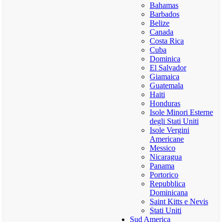
Bahamas
Barbados
Belize
Canada
Costa Rica
Cuba
Dominica
El Salvador
Giamaica
Guatemala
Haiti
Honduras
Isole Minori Esterne
degli Stati Uniti
Isole Vergini
Americane
Messico
Nicaragua
Panama
Portorico
Repubblica
Dominicana
Saint Kitts e Nevis
Stati Uniti
Sud America