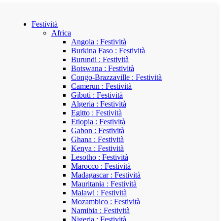
Festività
Africa
Angola : Festività
Burkina Faso : Festività
Burundi : Festività
Botswana : Festività
Congo-Brazzaville : Festività
Camerun : Festività
Gibuti : Festività
Algeria : Festività
Egitto : Festività
Etiopia : Festività
Gabon : Festività
Ghana : Festività
Kenya : Festività
Lesotho : Festività
Marocco : Festività
Madagascar : Festività
Mauritania : Festività
Malawi : Festività
Mozambico : Festività
Namibia : Festività
Nigeria : Festività