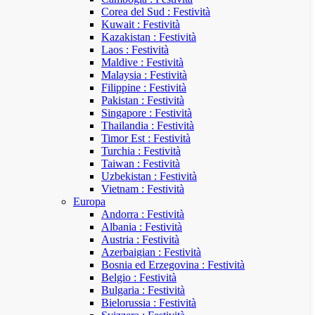
Corea del Sud : Festività
Kuwait : Festività
Kazakistan : Festività
Laos : Festività
Maldive : Festività
Malaysia : Festività
Filippine : Festività
Pakistan : Festività
Singapore : Festività
Thailandia : Festività
Timor Est : Festività
Turchia : Festività
Taiwan : Festività
Uzbekistan : Festività
Vietnam : Festività
Europa
Andorra : Festività
Albania : Festività
Austria : Festività
Azerbaigian : Festività
Bosnia ed Erzegovina : Festività
Belgio : Festività
Bulgaria : Festività
Bielorussia : Festività