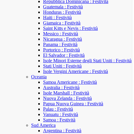
Repubblica Dominicana : Festività
Guatemala : Festività
Honduras : Festività
Haiti : Festività
Giamaica : Festività
Saint Kitts e Nevis : Festività
Messico : Festività
Nicaragua : Festività
Panama : Festività
Portorico : Festività
El Salvador : Festività
Isole Minori Esterne degli Stati Uniti : Festività
Stati Uniti : Festività
Isole Vergini Americane : Festività
Oceania
Samoa Americane : Festività
Australia : Festività
Isole Marshall : Festività
Nuova Zelanda : Festività
Papua Nuova Guinea : Festività
Palau : Festività
Vanuatu : Festività
Samoa : Festività
Sud America
Argentina : Festività