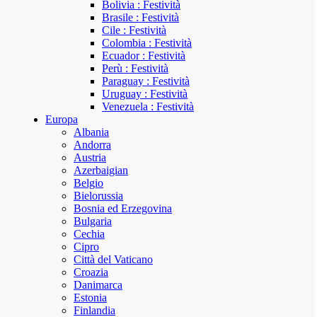
Bolivia : Festività
Brasile : Festività
Cile : Festività
Colombia : Festività
Ecuador : Festività
Perù : Festività
Paraguay : Festività
Uruguay : Festività
Venezuela : Festività
Europa
Albania
Andorra
Austria
Azerbaigian
Belgio
Bielorussia
Bosnia ed Erzegovina
Bulgaria
Cechia
Cipro
Città del Vaticano
Croazia
Danimarca
Estonia
Finlandia