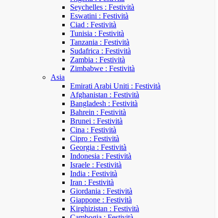
Seychelles : Festività
Eswatini : Festività
Ciad : Festività
Tunisia : Festività
Tanzania : Festività
Sudafrica : Festività
Zambia : Festività
Zimbabwe : Festività
Asia
Emirati Arabi Uniti : Festività
Afghanistan : Festività
Bangladesh : Festività
Bahrein : Festività
Brunei : Festività
Cina : Festività
Cipro : Festività
Georgia : Festività
Indonesia : Festività
Israele : Festività
India : Festività
Iran : Festività
Giordania : Festività
Giappone : Festività
Kirghizistan : Festività
Cambogia : Festività