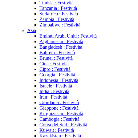
Tunisia : Festività
Tanzania : Festività
Sudafrica : Festività
Zambia : Festività
Zimbabwe : Festività
Asia
Emirati Arabi Uniti : Festività
Afghanistan : Festività
Bangladesh : Festività
Bahrein : Festività
Brunei : Festività
Cina : Festività
Cipro : Festività
Georgia : Festività
Indonesia : Festività
Israele : Festività
India : Festività
Iran : Festività
Giordania : Festività
Giappone : Festività
Kirghizistan : Festività
Cambogia : Festività
Corea del Sud : Festività
Kuwait : Festività
Kazakistan : Festività