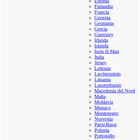
Estonia
Finlandia
Francia
Georgia
Germania
Grecia
Guernsey
Irlanda
Islanda
Isola di Man
Italia
Jersey
Lettonia
Liechtenstein
Lituania
Lussemburgo
Macedonia del Nord
Malta
Moldavia
Monaco
Montenegro
Norvegia
Paesi Bassi
Polonia
Portogallo