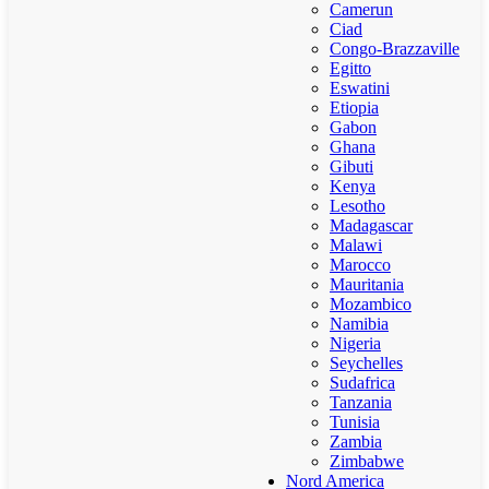
Camerun
Ciad
Congo-Brazzaville
Egitto
Eswatini
Etiopia
Gabon
Ghana
Gibuti
Kenya
Lesotho
Madagascar
Malawi
Marocco
Mauritania
Mozambico
Namibia
Nigeria
Seychelles
Sudafrica
Tanzania
Tunisia
Zambia
Zimbabwe
Nord America