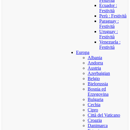
Festività
Ecuador :
Festività
Perù : Festività
Paraguay :
Festività
Uruguay :
Festività
Venezuela :
Festività
Europa
Albania
Andorra
Austria
Azerbaigian
Belgio
Bielorussia
Bosnia ed
Erzegovina
Bulgaria
Cechia
Cipro
Città del Vaticano
Croazia
Danimarca