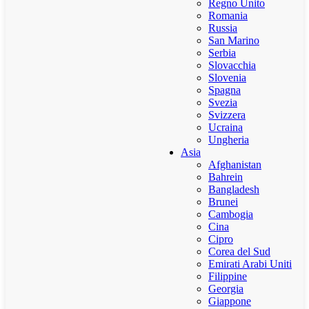
Regno Unito
Romania
Russia
San Marino
Serbia
Slovacchia
Slovenia
Spagna
Svezia
Svizzera
Ucraina
Ungheria
Asia
Afghanistan
Bahrein
Bangladesh
Brunei
Cambogia
Cina
Cipro
Corea del Sud
Emirati Arabi Uniti
Filippine
Georgia
Giappone