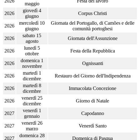
2026
Festa del lavoro
maggio
giovedì 4
2026
Corpus Christi
giugno
mercoledì 10
Giornata del Portogallo, di Camões e delle
2026
giugno
comunità portoghesi
sabato 15
2026
Giornata dell'Assunzione
agosto
lunedì 5
2026
Festa della Repubblica
ottobre
domenica 1
2026
Ognissanti
novembre
martedì 1
2026
Restauro del Giorno dell'Indipendenza
dicembre
martedì 8
2026
Immacolata Concezione
dicembre
venerdì 25
2026
Giorno di Natale
dicembre
venerdì 1
2027
Capodanno
gennaio
venerdì 26
2027
Venerdì Santo
marzo
domenica 28
2027
Domenica di Pasqua