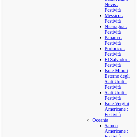
Nevis :
Festività
Messico :
Festività
Nicaragua :
Festività
Panama :
Festività
Portorico :
Festività
El Salvador :
Festività
Isole Minori
Esterne degli
Stati Uniti :
Festività
Stati Uniti :
Festività
Isole Vergini
Americane :
Festività
Oceania
Samoa
Americane :
Festività