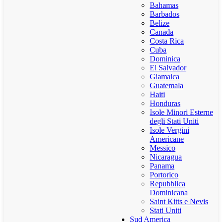
Bahamas
Barbados
Belize
Canada
Costa Rica
Cuba
Dominica
El Salvador
Giamaica
Guatemala
Haiti
Honduras
Isole Minori Esterne
degli Stati Uniti
Isole Vergini
Americane
Messico
Nicaragua
Panama
Portorico
Repubblica
Dominicana
Saint Kitts e Nevis
Stati Uniti
Sud America