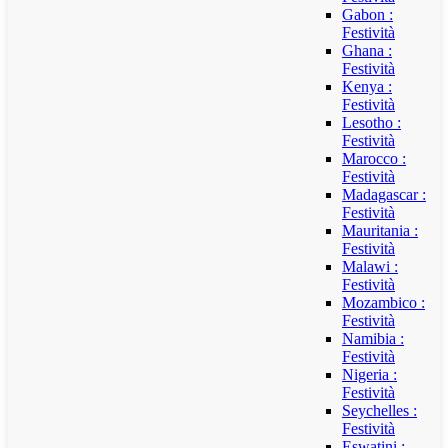
Gabon :
Festività
Ghana :
Festività
Kenya :
Festività
Lesotho :
Festività
Marocco :
Festività
Madagascar :
Festività
Mauritania :
Festività
Malawi :
Festività
Mozambico :
Festività
Namibia :
Festività
Nigeria :
Festività
Seychelles :
Festività
Eswatini :