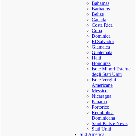
Bahamas
Barbados
Belize
Canada
Costa Rica
Cuba
Dominica
El Salvador
Giamaica
Guatemala
Haiti
Honduras
Isole Minori Esterne
degli Stati Uniti
Isole Vergini
Americane
Messico
Nicaragua
Panama
Portorico
Repubblica
Dominicana
Saint Kitts e Nevis
Stati Uniti
Sud America