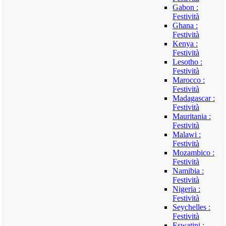
Gabon :
Festività
Ghana :
Festività
Kenya :
Festività
Lesotho :
Festività
Marocco :
Festività
Madagascar :
Festività
Mauritania :
Festività
Malawi :
Festività
Mozambico :
Festività
Namibia :
Festività
Nigeria :
Festività
Seychelles :
Festività
Eswatini :