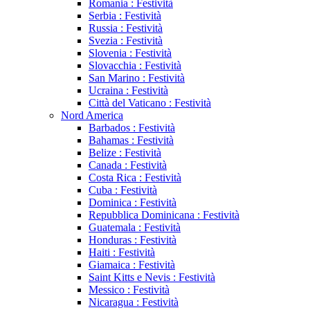
Romania : Festività
Serbia : Festività
Russia : Festività
Svezia : Festività
Slovenia : Festività
Slovacchia : Festività
San Marino : Festività
Ucraina : Festività
Città del Vaticano : Festività
Nord America
Barbados : Festività
Bahamas : Festività
Belize : Festività
Canada : Festività
Costa Rica : Festività
Cuba : Festività
Dominica : Festività
Repubblica Dominicana : Festività
Guatemala : Festività
Honduras : Festività
Haiti : Festività
Giamaica : Festività
Saint Kitts e Nevis : Festività
Messico : Festività
Nicaragua : Festività