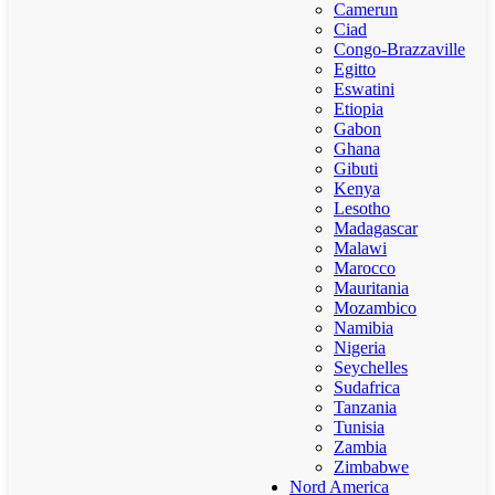
Camerun
Ciad
Congo-Brazzaville
Egitto
Eswatini
Etiopia
Gabon
Ghana
Gibuti
Kenya
Lesotho
Madagascar
Malawi
Marocco
Mauritania
Mozambico
Namibia
Nigeria
Seychelles
Sudafrica
Tanzania
Tunisia
Zambia
Zimbabwe
Nord America