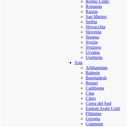
Regno Unito
Romania
Russia
San Marino
Serbia
Slovacchia
Slovenia
Spagna
Svezia
Svizzera
Ucraina
Ungheria
Asia
Afghanistan
Bahrein
Bangladesh
Brunei
Cambogia
Cina
Cipro
Corea del Sud
Emirati Arabi Uniti
Filippine
Georgia
Giappone