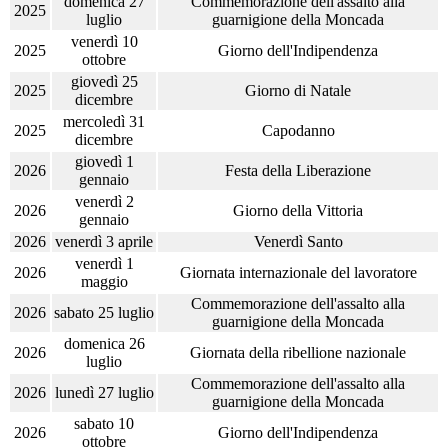
domenica 27
Commemorazione dell'assalto alla
2025
luglio
guarnigione della Moncada
venerdì 10
2025
Giorno dell'Indipendenza
ottobre
giovedì 25
2025
Giorno di Natale
dicembre
mercoledì 31
2025
Capodanno
dicembre
giovedì 1
2026
Festa della Liberazione
gennaio
venerdì 2
2026
Giorno della Vittoria
gennaio
2026
venerdì 3 aprile
Venerdì Santo
venerdì 1
2026
Giornata internazionale del lavoratore
maggio
Commemorazione dell'assalto alla
2026
sabato 25 luglio
guarnigione della Moncada
domenica 26
2026
Giornata della ribellione nazionale
luglio
Commemorazione dell'assalto alla
2026
lunedì 27 luglio
guarnigione della Moncada
sabato 10
2026
Giorno dell'Indipendenza
ottobre