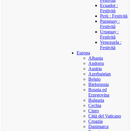
Festività
Ecuador :
Festività
Perù : Festività
Paraguay :
Festività
Uruguay :
Festività
Venezuela :
Festività
Europa
Albania
Andorra
Austria
Azerbaigian
Belgio
Bielorussia
Bosnia ed
Erzegovina
Bulgaria
Cechia
Cipro
Città del Vaticano
Croazia
Danimarca