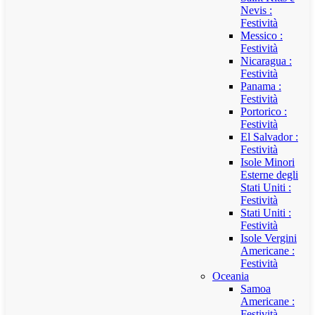
Nevis :
Festività
Messico :
Festività
Nicaragua :
Festività
Panama :
Festività
Portorico :
Festività
El Salvador :
Festività
Isole Minori
Esterne degli
Stati Uniti :
Festività
Stati Uniti :
Festività
Isole Vergini
Americane :
Festività
Oceania
Samoa
Americane :
Festività