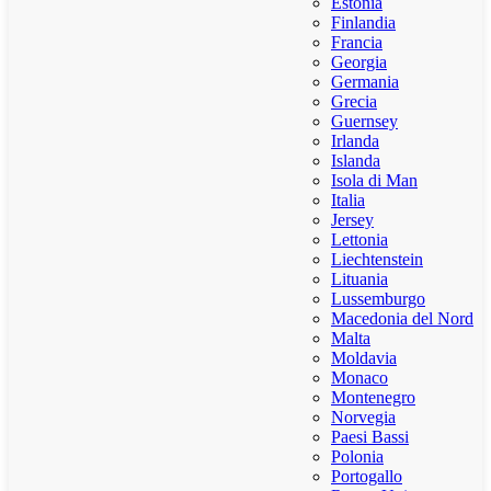
Estonia
Finlandia
Francia
Georgia
Germania
Grecia
Guernsey
Irlanda
Islanda
Isola di Man
Italia
Jersey
Lettonia
Liechtenstein
Lituania
Lussemburgo
Macedonia del Nord
Malta
Moldavia
Monaco
Montenegro
Norvegia
Paesi Bassi
Polonia
Portogallo