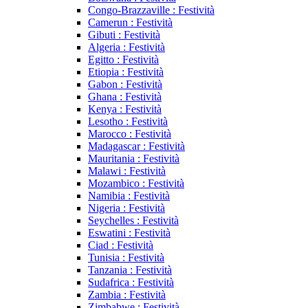
Congo-Brazzaville : Festività
Camerun : Festività
Gibuti : Festività
Algeria : Festività
Egitto : Festività
Etiopia : Festività
Gabon : Festività
Ghana : Festività
Kenya : Festività
Lesotho : Festività
Marocco : Festività
Madagascar : Festività
Mauritania : Festività
Malawi : Festività
Mozambico : Festività
Namibia : Festività
Nigeria : Festività
Seychelles : Festività
Eswatini : Festività
Ciad : Festività
Tunisia : Festività
Tanzania : Festività
Sudafrica : Festività
Zambia : Festività
Zimbabwe : Festività