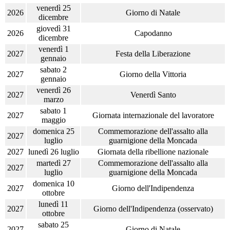
venerdì 25
2026
Giorno di Natale
dicembre
giovedì 31
2026
Capodanno
dicembre
venerdì 1
2027
Festa della Liberazione
gennaio
sabato 2
2027
Giorno della Vittoria
gennaio
venerdì 26
2027
Venerdì Santo
marzo
sabato 1
2027
Giornata internazionale del lavoratore
maggio
domenica 25
Commemorazione dell'assalto alla
2027
luglio
guarnigione della Moncada
2027
lunedì 26 luglio
Giornata della ribellione nazionale
martedì 27
Commemorazione dell'assalto alla
2027
luglio
guarnigione della Moncada
domenica 10
2027
Giorno dell'Indipendenza
ottobre
lunedì 11
2027
Giorno dell'Indipendenza (osservato)
ottobre
sabato 25
2027
Giorno di Natale