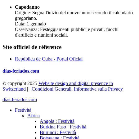
Capodanno
Origine: Segna l'inizio del nuovo anno secondo il calendario
gregoriano.
Data: 1 gennaio
Osservanza: Festeggiamenti pubblici e privati, fuochi
d'artificio e riunioni sociali.
Site officiel de référence
República de Cuba - Portal Oficial
días-feriados.com
© copyright 2025
Website design and digital presence in
Switzerland
|
Condizioni Generali
Informativa sulla Privacy
días-feriados.com
Festività
Africa
Angola : Festività
Burkina Faso : Festività
Burundi : Festività
Botswana : Festività