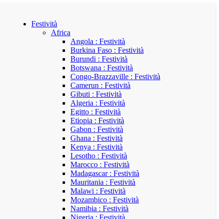
Festività
Africa
Angola : Festività
Burkina Faso : Festività
Burundi : Festività
Botswana : Festività
Congo-Brazzaville : Festività
Camerun : Festività
Gibuti : Festività
Algeria : Festività
Egitto : Festività
Etiopia : Festività
Gabon : Festività
Ghana : Festività
Kenya : Festività
Lesotho : Festività
Marocco : Festività
Madagascar : Festività
Mauritania : Festività
Malawi : Festività
Mozambico : Festività
Namibia : Festività
Nigeria : Festività