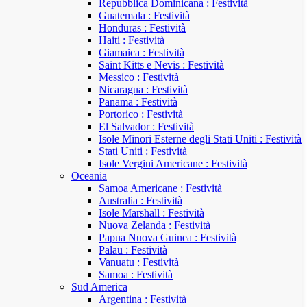
Repubblica Dominicana : Festività
Guatemala : Festività
Honduras : Festività
Haiti : Festività
Giamaica : Festività
Saint Kitts e Nevis : Festività
Messico : Festività
Nicaragua : Festività
Panama : Festività
Portorico : Festività
El Salvador : Festività
Isole Minori Esterne degli Stati Uniti : Festività
Stati Uniti : Festività
Isole Vergini Americane : Festività
Oceania
Samoa Americane : Festività
Australia : Festività
Isole Marshall : Festività
Nuova Zelanda : Festività
Papua Nuova Guinea : Festività
Palau : Festività
Vanuatu : Festività
Samoa : Festività
Sud America
Argentina : Festività