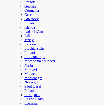
Francia
Georgia
Germania
Grecia
Guernsey
Irlanda
Islanda
Isola di Man
Italia
Jersey
Lettonia
Liechtenstein
Lituania
Lussemburgo
Macedonia del Nord
Malta
Moldavia
Monaco
Montenegro
Norvegia
Paesi Bassi
Polonia
Portogallo
Regno Unito
Romania