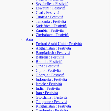
Seychelles : Festività
Eswatini : Festività
Ciad : Festività
Tunisia : Festività
Tanzania : Festività
Sudafrica : Festività
Zambia : Festività
Zimbabwe : Festività
Asia
Emirati Arabi Uniti : Festività
Afghanistan : Festività
Bangladesh : Festività
Bahrein : Festività
Brunei : Festività
Cina : Festività
Cipro : Festività
Georgia : Festività
Indonesia : Festività
Israele : Festività
India : Festività
Iran : Festività
Giordania : Festività
Giappone : Festività
Kirghizistan : Festività
Cambogia : Festività