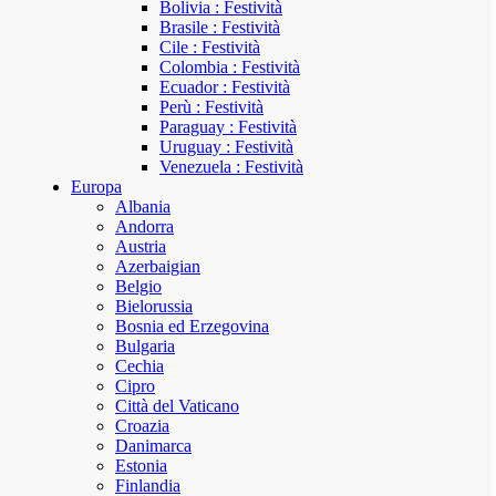
Bolivia : Festività
Brasile : Festività
Cile : Festività
Colombia : Festività
Ecuador : Festività
Perù : Festività
Paraguay : Festività
Uruguay : Festività
Venezuela : Festività
Europa
Albania
Andorra
Austria
Azerbaigian
Belgio
Bielorussia
Bosnia ed Erzegovina
Bulgaria
Cechia
Cipro
Città del Vaticano
Croazia
Danimarca
Estonia
Finlandia