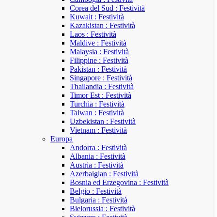
Corea del Sud : Festività
Kuwait : Festività
Kazakistan : Festività
Laos : Festività
Maldive : Festività
Malaysia : Festività
Filippine : Festività
Pakistan : Festività
Singapore : Festività
Thailandia : Festività
Timor Est : Festività
Turchia : Festività
Taiwan : Festività
Uzbekistan : Festività
Vietnam : Festività
Europa
Andorra : Festività
Albania : Festività
Austria : Festività
Azerbaigian : Festività
Bosnia ed Erzegovina : Festività
Belgio : Festività
Bulgaria : Festività
Bielorussia : Festività