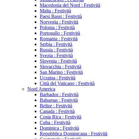
Macedonia del Nord : Festività
Malta : Festività
Paesi Bassi : Festività
Norvegia : Festività
Polonia : Festività
Portogallo : Festività
Romania : Festività
Serbia : Festività
Russia : Festività
Svezia : Festività
Slovenia : Festività
Slovacchia : Festività
San Marino : Festività
Ucraina : Festività
Città del Vaticano : Festività
Nord America
Barbados : Festività
Bahamas : Festività
Belize : Festività
Canada : Festività
Costa Rica : Festività
Cuba : Festività
Dominica : Festività
Repubblica Dominicana : Festività