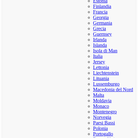
Estonia
Finlandia
Francia
Georgia
Germania
Grecia
Guernsey
Irlanda
Islanda
Isola di Man
Italia
Jersey
Lettonia
Liechtenstein
Lituania
Lussemburgo
Macedonia del Nord
Malta
Moldavia
Monaco
Montenegro
Norvegia
Paesi Bassi
Polonia
Portogallo