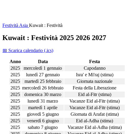
Festività
Asia
Kuwait : Festività
Kuwait : Festività 2025 2026 2027
📅 Scarica calendario (.ics)
Anno
Data
Festa
2025
mercoledì 1 gennaio
Capodanno
2025
lunedì 27 gennaio
Isra' e Mi'raj (stima)
2025
martedì 25 febbraio
Giornata nazionale
2025
mercoledì 26 febbraio
Festa della Liberazione
2025
domenica 30 marzo
Eid al-Fitr (stima)
2025
lunedì 31 marzo
Vacanze Eid al-Fitr (stima)
2025
martedì 1 aprile
Vacanze Eid al-Fitr (stima)
2025
giovedì 5 giugno
Giornata di Arafat (stima)
2025
venerdì 6 giugno
Eid al-Adha (stima)
2025
sabato 7 giugno
Vacanze Eid al-Adha (stima)
2025
domenica 8 giugno
Vacanze Eid al-Adha (stima)