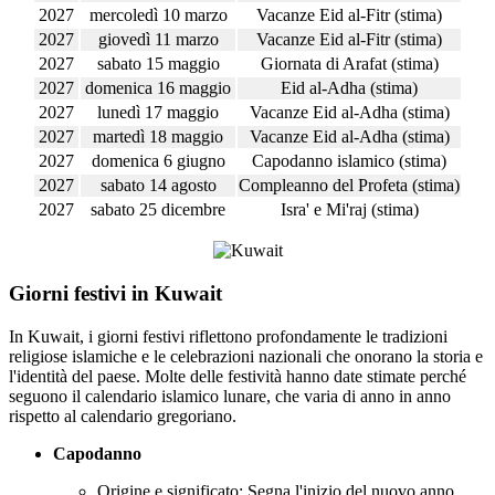
2027
mercoledì 10 marzo
Vacanze Eid al-Fitr (stima)
2027
giovedì 11 marzo
Vacanze Eid al-Fitr (stima)
2027
sabato 15 maggio
Giornata di Arafat (stima)
2027
domenica 16 maggio
Eid al-Adha (stima)
2027
lunedì 17 maggio
Vacanze Eid al-Adha (stima)
2027
martedì 18 maggio
Vacanze Eid al-Adha (stima)
2027
domenica 6 giugno
Capodanno islamico (stima)
2027
sabato 14 agosto
Compleanno del Profeta (stima)
2027
sabato 25 dicembre
Isra' e Mi'raj (stima)
Giorni festivi in Kuwait
In Kuwait, i giorni festivi riflettono profondamente le tradizioni
religiose islamiche e le celebrazioni nazionali che onorano la storia e
l'identità del paese. Molte delle festività hanno date stimate perché
seguono il calendario islamico lunare, che varia di anno in anno
rispetto al calendario gregoriano.
Capodanno
Origine e significato: Segna l'inizio del nuovo anno