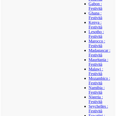
Gabon :
Festività
Ghana :
Festività
Kenya :
Festività
Lesotho :
Festività
Marocco :
Festività
Madagascar :
Festività
Mauritania :
Festività
Malawi :
Festività
Mozambico :
Festività
Namibia :
Festività
Nigeria :
Festività
Seychelles :
Festività
Eswatini :