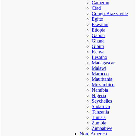
Camerun
Ciad
Congo-Brazzaville
Egitto
Eswatini
Etiopia
Gabon
Ghana
Gibuti
Kenya
Lesotho
Madagascar
Malawi
Marocco
Mauritania
Mozambico
Namibia
Nigeria
Seychelles
Sudafrica
Tanzania
Tunisia
Zambia
Zimbabwe
Nord America