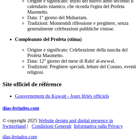
Origine e significato: Inizio del nuovo anno secondo il
calendario islamico, che ricorda l'egira del Profeta
Maometto.
Data: 1° giorno del Muharram.
Tradizioni: Momentidi riflessione e preghiere, senza
generalmente celebrazioni pubbliche vistose.
Compleanno del Profeta (stima)
Origine e significato: Celebrazione della nascita del
Profeta Maometto.
Data: 12° giorno del mese di Rabi' al-awwal.
Tradizioni: Preghiere speciali, letture del Corano, eventi
religiosi.
Site officiel de référence
Gouvernement du Kuwait - Jours fériés officiels
días-feriados.com
© copyright 2025
Website design and digital presence in
Switzerland
|
Condizioni Generali
Informativa sulla Privacy
días-feriados.com