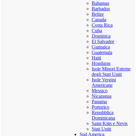
Bahamas
Barbados
Belize
Canada
Costa Rica
Cuba
Dominica
El Salvador
Giamaica
Guatemala
Haiti
Honduras
Isole Minori Esterne
degli Stati Uniti
Isole Vergini
Americane
Messico
Nicaragua
Panama
Portorico
Repubblica
Dominicana
Saint Kitts e Nevis
Stati Uniti
Sud America