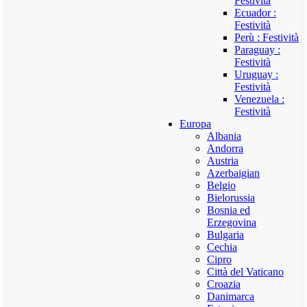
Festività
Ecuador :
Festività
Perù : Festività
Paraguay :
Festività
Uruguay :
Festività
Venezuela :
Festività
Europa
Albania
Andorra
Austria
Azerbaigian
Belgio
Bielorussia
Bosnia ed
Erzegovina
Bulgaria
Cechia
Cipro
Città del Vaticano
Croazia
Danimarca