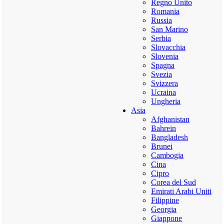
Regno Unito
Romania
Russia
San Marino
Serbia
Slovacchia
Slovenia
Spagna
Svezia
Svizzera
Ucraina
Ungheria
Asia
Afghanistan
Bahrein
Bangladesh
Brunei
Cambogia
Cina
Cipro
Corea del Sud
Emirati Arabi Uniti
Filippine
Georgia
Giappone