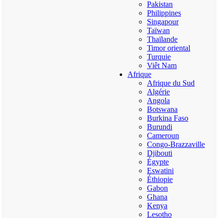
Pakistan
Philippines
Singapour
Taïwan
Thaïlande
Timor oriental
Turquie
Viêt Nam
Afrique
Afrique du Sud
Algérie
Angola
Botswana
Burkina Faso
Burundi
Cameroun
Congo-Brazzaville
Djibouti
Égypte
Eswatini
Éthiopie
Gabon
Ghana
Kenya
Lesotho