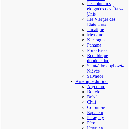
Îles mineures
éloignées des États-
Unis
Îles Vierges des
États-Unis
Jamaïque
Mexique
Nicaragua
Panama
Porto Rico
République
dominicaine
Saint-Christophe-et-
Niévès
Salvador
Amérique du Sud
Argentine
Bolivie
Brésil
Chili
Colombie
Équateur
Paraguay
Pérou
Uruguay