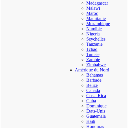
Madagascar
Malawi
Maroc
Mauritanie
Mozambique
Namibie
Nigeria
Seychelles
Tanzanie
Tchad
Tunisie
Zambie
Zimbabwe
Amérique du Nord
Bahamas
Barbade
Belize
Canada
Costa Rica
Cuba
Dominique
États-Unis
Guatemala
Haïti
Honduras