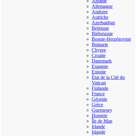
Albanie
Allemagne
Andorre
Autriche
Azerbaïdjan
Belgique
Biélorussie
Bosnie-Herzégovine
Bulgarie
Chypre
Croatie
Danemark
Espagne
Estonie
État de la Cité du
Vatican
Finlande
France
Géorgie
Grèce
Guernesey
Hongrie
Île de Man
Irlande
Islande