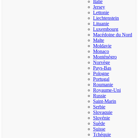
Italie
Jersey
Lettonie
Liechtenstein
Lituanie
Luxembourg
Macédoine du Nord
Malte
Moldavie
Monaco
Monténégro
Norvège
Pays-Bas
Pologne
Portugal
Roumanie
Royaume-Uni
Russie
Saint-Marin
Serbie
Slovaquie
Slovénie
Suède
Suisse
Tchéquie