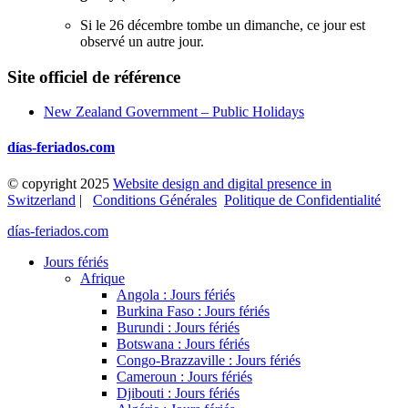
Si le 26 décembre tombe un dimanche, ce jour est
observé un autre jour.
Site officiel de référence
New Zealand Government – Public Holidays
días-feriados.com
© copyright 2025
Website design and digital presence in
Switzerland
|
Conditions Générales
Politique de Confidentialité
días-feriados.com
Jours fériés
Afrique
Angola : Jours fériés
Burkina Faso : Jours fériés
Burundi : Jours fériés
Botswana : Jours fériés
Congo-Brazzaville : Jours fériés
Cameroun : Jours fériés
Djibouti : Jours fériés