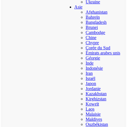
Ukraine
Asie
Afghanistan
Bahreïn
Bangladesh
Brunei
Cambodge
Chine
Chypre
Corée du Sud
Émirats arabes unis
Géorgie
Inde
Indonésie
Iran
Israël
Japon
Jordanie
Kazakhstan
Kirghizstan
Koweït
Laos
Malaisie
Maldives
Ouzbékistan