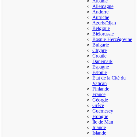
Albanie
Allemagne
Andorre
Autriche
Azerbaïdjan
Belgique
Biélorussie
Bosnie-Herzégovine
Bulgarie
Chypre
Croatie
Danemark
Espagne
Estonie
État de la Cité du
Vatican
Finlande
France
Géorgie
Grèce
Guernesey
Hongrie
Île de Man
Irlande
Islande