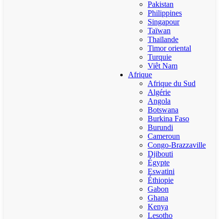
Pakistan
Philippines
Singapour
Taïwan
Thaïlande
Timor oriental
Turquie
Viêt Nam
Afrique
Afrique du Sud
Algérie
Angola
Botswana
Burkina Faso
Burundi
Cameroun
Congo-Brazzaville
Djibouti
Égypte
Eswatini
Éthiopie
Gabon
Ghana
Kenya
Lesotho