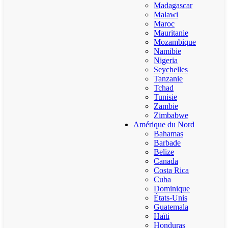
Madagascar
Malawi
Maroc
Mauritanie
Mozambique
Namibie
Nigeria
Seychelles
Tanzanie
Tchad
Tunisie
Zambie
Zimbabwe
Amérique du Nord
Bahamas
Barbade
Belize
Canada
Costa Rica
Cuba
Dominique
États-Unis
Guatemala
Haïti
Honduras