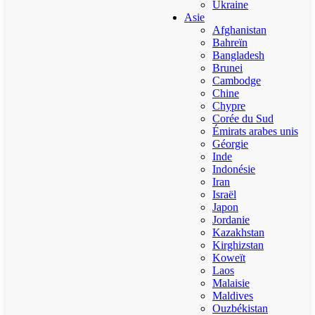
Ukraine
Asie
Afghanistan
Bahreïn
Bangladesh
Brunei
Cambodge
Chine
Chypre
Corée du Sud
Émirats arabes unis
Géorgie
Inde
Indonésie
Iran
Israël
Japon
Jordanie
Kazakhstan
Kirghizstan
Koweït
Laos
Malaisie
Maldives
Ouzbékistan