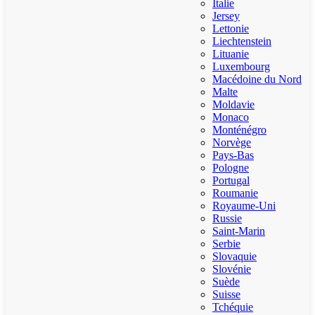
Italie
Jersey
Lettonie
Liechtenstein
Lituanie
Luxembourg
Macédoine du Nord
Malte
Moldavie
Monaco
Monténégro
Norvège
Pays-Bas
Pologne
Portugal
Roumanie
Royaume-Uni
Russie
Saint-Marin
Serbie
Slovaquie
Slovénie
Suède
Suisse
Tchéquie