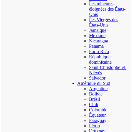
Îles mineures
éloignées des États-
Unis
Îles Vierges des
États-Unis
Jamaïque
Mexique
Nicaragua
Panama
Porto Rico
République
dominicaine
Saint-Christophe-et-
Niévès
Salvador
Amérique du Sud
Argentine
Bolivie
Brésil
Chili
Colombie
Équateur
Paraguay
Pérou
Uruguay