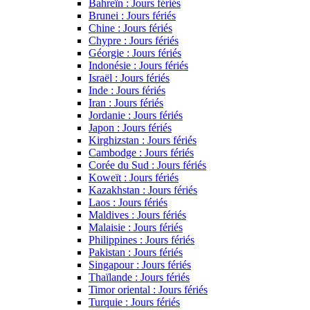
Bahreïn : Jours fériés
Brunei : Jours fériés
Chine : Jours fériés
Chypre : Jours fériés
Géorgie : Jours fériés
Indonésie : Jours fériés
Israël : Jours fériés
Inde : Jours fériés
Iran : Jours fériés
Jordanie : Jours fériés
Japon : Jours fériés
Kirghizstan : Jours fériés
Cambodge : Jours fériés
Corée du Sud : Jours fériés
Koweït : Jours fériés
Kazakhstan : Jours fériés
Laos : Jours fériés
Maldives : Jours fériés
Malaisie : Jours fériés
Philippines : Jours fériés
Pakistan : Jours fériés
Singapour : Jours fériés
Thaïlande : Jours fériés
Timor oriental : Jours fériés
Turquie : Jours fériés