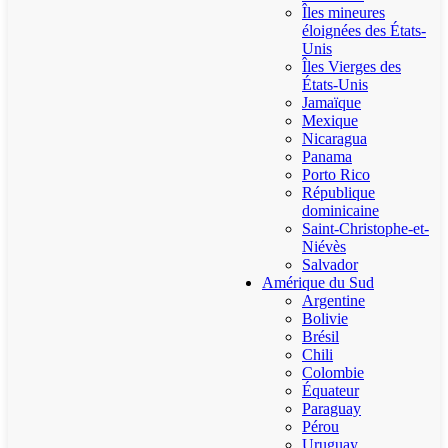
Îles mineures
éloignées des États-
Unis
Îles Vierges des
États-Unis
Jamaïque
Mexique
Nicaragua
Panama
Porto Rico
République
dominicaine
Saint-Christophe-et-
Niévès
Salvador
Amérique du Sud
Argentine
Bolivie
Brésil
Chili
Colombie
Équateur
Paraguay
Pérou
Uruguay