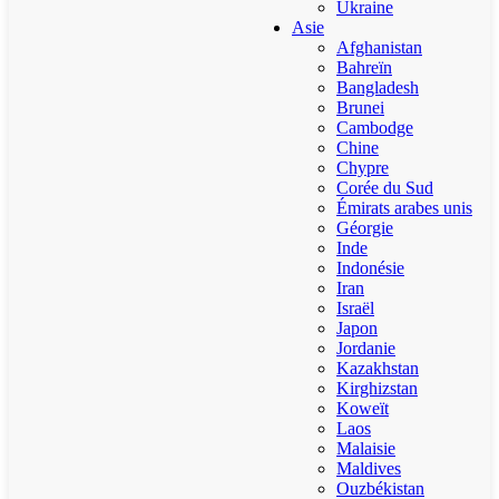
Ukraine
Asie
Afghanistan
Bahreïn
Bangladesh
Brunei
Cambodge
Chine
Chypre
Corée du Sud
Émirats arabes unis
Géorgie
Inde
Indonésie
Iran
Israël
Japon
Jordanie
Kazakhstan
Kirghizstan
Koweït
Laos
Malaisie
Maldives
Ouzbékistan