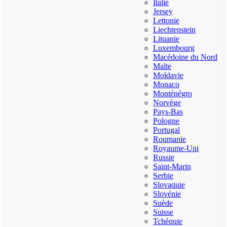
Italie
Jersey
Lettonie
Liechtenstein
Lituanie
Luxembourg
Macédoine du Nord
Malte
Moldavie
Monaco
Monténégro
Norvège
Pays-Bas
Pologne
Portugal
Roumanie
Royaume-Uni
Russie
Saint-Marin
Serbie
Slovaquie
Slovénie
Suède
Suisse
Tchéquie