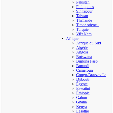
Pakistan
Philippines
Singapour
Taïwan
Thaïlande
Timor oriental
Turquie
Viêt Nam
Afrique
Afrique du Sud
Algérie
Angola
Botswana
Burkina Faso
Burundi
Cameroun
Congo-Brazzaville
Djibouti
Égypte
Eswatini
Éthiopie
Gabon
Ghana
Kenya
Lesotho