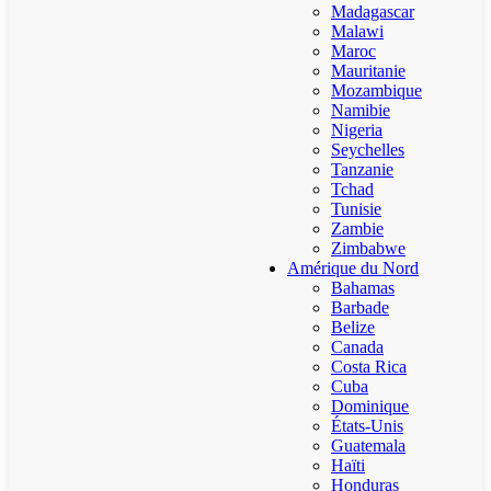
Madagascar
Malawi
Maroc
Mauritanie
Mozambique
Namibie
Nigeria
Seychelles
Tanzanie
Tchad
Tunisie
Zambie
Zimbabwe
Amérique du Nord
Bahamas
Barbade
Belize
Canada
Costa Rica
Cuba
Dominique
États-Unis
Guatemala
Haïti
Honduras