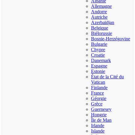
Albanie
Allemagne
Andorre
Autriche
Azerbaïdjan
Belgique
Biélorussie
Bosnie-Herzégovine
Bulgarie
Chypre
Croatie
Danemark
Espagne
Estonie
État de la Cité du
Vatican
Finlande
France
Géorgie
Grèce
Guernesey
Hongrie
Île de Man
Irlande
Islande