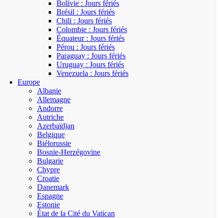
Bolivie : Jours fériés
Brésil : Jours fériés
Chili : Jours fériés
Colombie : Jours fériés
Équateur : Jours fériés
Pérou : Jours fériés
Paraguay : Jours fériés
Uruguay : Jours fériés
Venezuela : Jours fériés
Europe
Albanie
Allemagne
Andorre
Autriche
Azerbaïdjan
Belgique
Biélorussie
Bosnie-Herzégovine
Bulgarie
Chypre
Croatie
Danemark
Espagne
Estonie
État de la Cité du Vatican