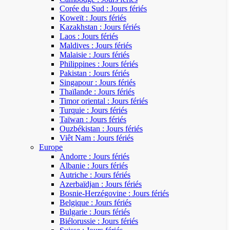
Corée du Sud : Jours fériés
Koweït : Jours fériés
Kazakhstan : Jours fériés
Laos : Jours fériés
Maldives : Jours fériés
Malaisie : Jours fériés
Philippines : Jours fériés
Pakistan : Jours fériés
Singapour : Jours fériés
Thaïlande : Jours fériés
Timor oriental : Jours fériés
Turquie : Jours fériés
Taïwan : Jours fériés
Ouzbékistan : Jours fériés
Viêt Nam : Jours fériés
Europe
Andorre : Jours fériés
Albanie : Jours fériés
Autriche : Jours fériés
Azerbaïdjan : Jours fériés
Bosnie-Herzégovine : Jours fériés
Belgique : Jours fériés
Bulgarie : Jours fériés
Biélorussie : Jours fériés