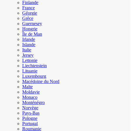
Finlande
France
Géorgie
Grèce
Guernesey
Hongrie
Île de Man
Irlande
Islande
Italie
Jersey
Lettonie
Liechtenstein
Lituanie
Luxembourg
Macédoine du Nord
Malte
Moldavie
Monaco
Monténégro
Norvège
Pays-Bas
Pologne
Portugal
Roumanie