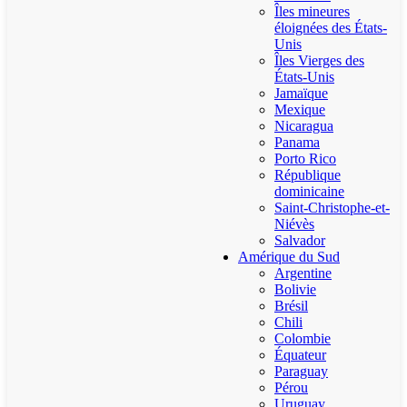
Îles mineures
éloignées des États-
Unis
Îles Vierges des
États-Unis
Jamaïque
Mexique
Nicaragua
Panama
Porto Rico
République
dominicaine
Saint-Christophe-et-
Niévès
Salvador
Amérique du Sud
Argentine
Bolivie
Brésil
Chili
Colombie
Équateur
Paraguay
Pérou
Uruguay