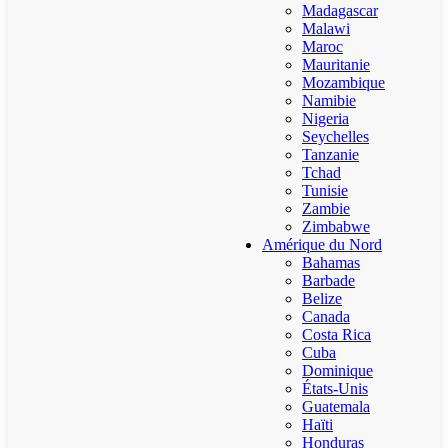
Madagascar
Malawi
Maroc
Mauritanie
Mozambique
Namibie
Nigeria
Seychelles
Tanzanie
Tchad
Tunisie
Zambie
Zimbabwe
Amérique du Nord
Bahamas
Barbade
Belize
Canada
Costa Rica
Cuba
Dominique
États-Unis
Guatemala
Haïti
Honduras