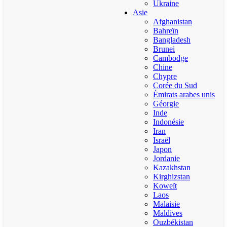
Ukraine
Asie
Afghanistan
Bahreïn
Bangladesh
Brunei
Cambodge
Chine
Chypre
Corée du Sud
Émirats arabes unis
Géorgie
Inde
Indonésie
Iran
Israël
Japon
Jordanie
Kazakhstan
Kirghizstan
Koweït
Laos
Malaisie
Maldives
Ouzbékistan