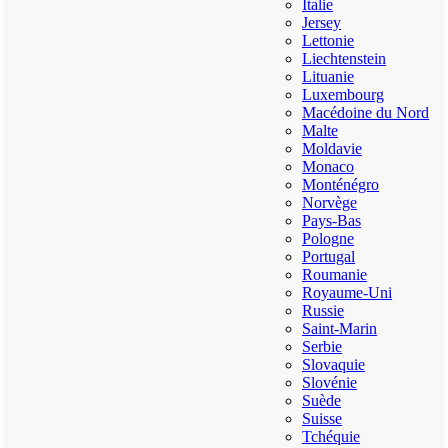
Italie
Jersey
Lettonie
Liechtenstein
Lituanie
Luxembourg
Macédoine du Nord
Malte
Moldavie
Monaco
Monténégro
Norvège
Pays-Bas
Pologne
Portugal
Roumanie
Royaume-Uni
Russie
Saint-Marin
Serbie
Slovaquie
Slovénie
Suède
Suisse
Tchéquie