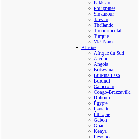
Pakistan
Philippines
Singapour
Taïwan
Thaïlande
Timor oriental
Turquie
Viêt Nam
Afrique
Afrique du Sud
Algérie
Angola
Botswana
Burkina Faso
Burundi
Cameroun
Congo-Brazzaville
Djibouti
Égypte
Eswatini
Éthiopie
Gabon
Ghana
Kenya
Lesotho