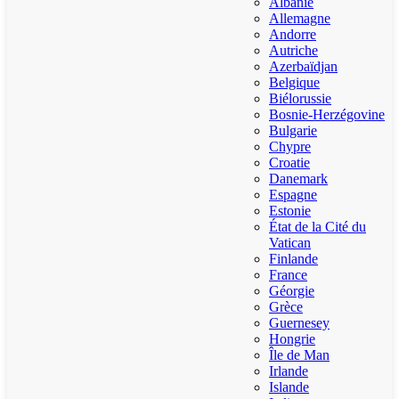
Albanie
Allemagne
Andorre
Autriche
Azerbaïdjan
Belgique
Biélorussie
Bosnie-Herzégovine
Bulgarie
Chypre
Croatie
Danemark
Espagne
Estonie
État de la Cité du
Vatican
Finlande
France
Géorgie
Grèce
Guernesey
Hongrie
Île de Man
Irlande
Islande