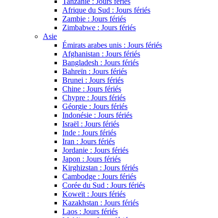
Tanzanie : Jours fériés
Afrique du Sud : Jours fériés
Zambie : Jours fériés
Zimbabwe : Jours fériés
Asie
Émirats arabes unis : Jours fériés
Afghanistan : Jours fériés
Bangladesh : Jours fériés
Bahreïn : Jours fériés
Brunei : Jours fériés
Chine : Jours fériés
Chypre : Jours fériés
Géorgie : Jours fériés
Indonésie : Jours fériés
Israël : Jours fériés
Inde : Jours fériés
Iran : Jours fériés
Jordanie : Jours fériés
Japon : Jours fériés
Kirghizstan : Jours fériés
Cambodge : Jours fériés
Corée du Sud : Jours fériés
Koweït : Jours fériés
Kazakhstan : Jours fériés
Laos : Jours fériés