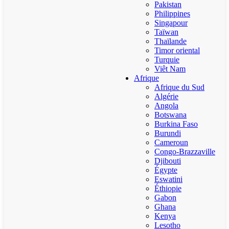
Pakistan
Philippines
Singapour
Taïwan
Thaïlande
Timor oriental
Turquie
Viêt Nam
Afrique
Afrique du Sud
Algérie
Angola
Botswana
Burkina Faso
Burundi
Cameroun
Congo-Brazzaville
Djibouti
Égypte
Eswatini
Éthiopie
Gabon
Ghana
Kenya
Lesotho