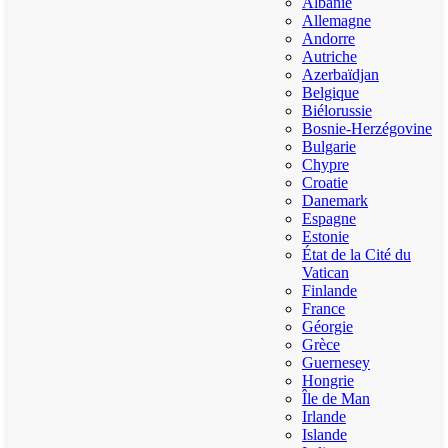
Albanie
Allemagne
Andorre
Autriche
Azerbaïdjan
Belgique
Biélorussie
Bosnie-Herzégovine
Bulgarie
Chypre
Croatie
Danemark
Espagne
Estonie
État de la Cité du
Vatican
Finlande
France
Géorgie
Grèce
Guernesey
Hongrie
Île de Man
Irlande
Islande