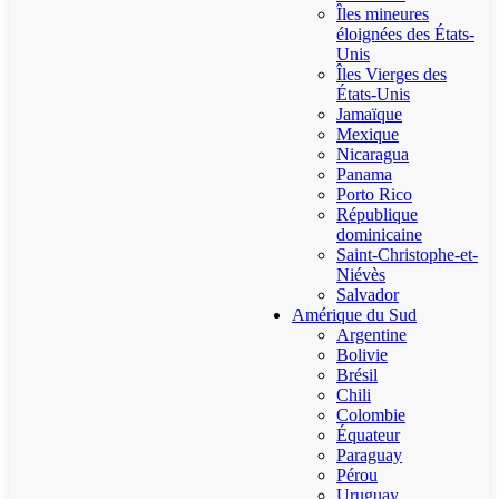
Îles mineures
éloignées des États-
Unis
Îles Vierges des
États-Unis
Jamaïque
Mexique
Nicaragua
Panama
Porto Rico
République
dominicaine
Saint-Christophe-et-
Niévès
Salvador
Amérique du Sud
Argentine
Bolivie
Brésil
Chili
Colombie
Équateur
Paraguay
Pérou
Uruguay