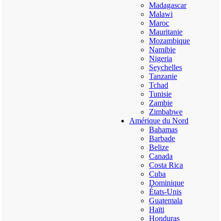
Madagascar
Malawi
Maroc
Mauritanie
Mozambique
Namibie
Nigeria
Seychelles
Tanzanie
Tchad
Tunisie
Zambie
Zimbabwe
Amérique du Nord
Bahamas
Barbade
Belize
Canada
Costa Rica
Cuba
Dominique
États-Unis
Guatemala
Haïti
Honduras