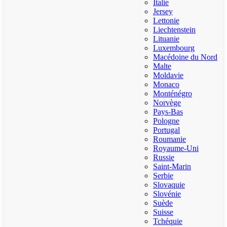
Italie
Jersey
Lettonie
Liechtenstein
Lituanie
Luxembourg
Macédoine du Nord
Malte
Moldavie
Monaco
Monténégro
Norvège
Pays-Bas
Pologne
Portugal
Roumanie
Royaume-Uni
Russie
Saint-Marin
Serbie
Slovaquie
Slovénie
Suède
Suisse
Tchéquie