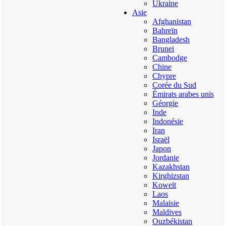
Ukraine
Asie
Afghanistan
Bahreïn
Bangladesh
Brunei
Cambodge
Chine
Chypre
Corée du Sud
Émirats arabes unis
Géorgie
Inde
Indonésie
Iran
Israël
Japon
Jordanie
Kazakhstan
Kirghizstan
Koweït
Laos
Malaisie
Maldives
Ouzbékistan