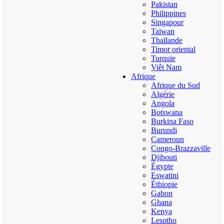
Pakistan
Philippines
Singapour
Taïwan
Thaïlande
Timor oriental
Turquie
Viêt Nam
Afrique
Afrique du Sud
Algérie
Angola
Botswana
Burkina Faso
Burundi
Cameroun
Congo-Brazzaville
Djibouti
Égypte
Eswatini
Éthiopie
Gabon
Ghana
Kenya
Lesotho