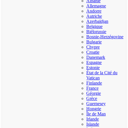
Albanie
Allemagne
Andorre
Autriche
Azerbaïdjan
Belgique
Biélorussie
Bosnie-Herzégovine
Bulgarie
Chypre
Croatie
Danemark
Espagne
Estonie
État de la Cité du
Vatican
Finlande
France
Géorgie
Grèce
Guernesey
Hongrie
Île de Man
Irlande
Islande