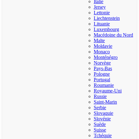
Italie
Jersey
Lettonie
Liechtenstein
Lituanie
Luxembourg
Macédoine du Nord
Malte
Moldavie
Monaco
Monténégro
Norvège
Pays-Bas
Pologne
Portugal
Roumanie
Royaume-Uni
Russie
Saint-Marin
Serbie
Slovaquie
Slovénie
Suède
Suisse
Tchéquie