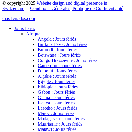
© copyright 2025
Website design and digital presence in
Switzerland
|
Conditions Générales
Politique de Confidentialité
días-feriados.com
Jours fériés
Afrique
Angola : Jours fériés
Burkina Faso : Jours fériés
Burundi : Jours fériés
Botswana : Jours fériés
Congo-Brazzaville : Jours fériés
Cameroun : Jours fériés
Djibouti : Jours fériés
Algérie : Jours fériés
Égypte : Jours fériés
Éthiopie : Jours fériés
Gabon : Jours fériés
Ghana : Jours fériés
Kenya : Jours fériés
Lesotho : Jours fériés
Maroc : Jours fériés
Madagascar : Jours fériés
Mauritanie : Jours fériés
Malawi : Jours fériés