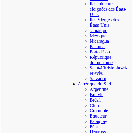
Îles mineures
éloignées des États-
Unis
Îles Vierges des
États-Unis
Jamaïque
Mexique
Nicaragua
Panama
Porto Rico
République
dominicaine
Saint-Christophe-et-
Niévès
Salvador
Amérique du Sud
Argentine
Bolivie
Brésil
Chili
Colombie
Équateur
Paraguay
Pérou
Uruguay