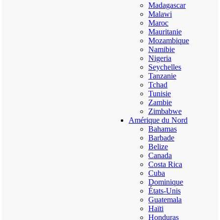
Madagascar
Malawi
Maroc
Mauritanie
Mozambique
Namibie
Nigeria
Seychelles
Tanzanie
Tchad
Tunisie
Zambie
Zimbabwe
Amérique du Nord
Bahamas
Barbade
Belize
Canada
Costa Rica
Cuba
Dominique
États-Unis
Guatemala
Haïti
Honduras