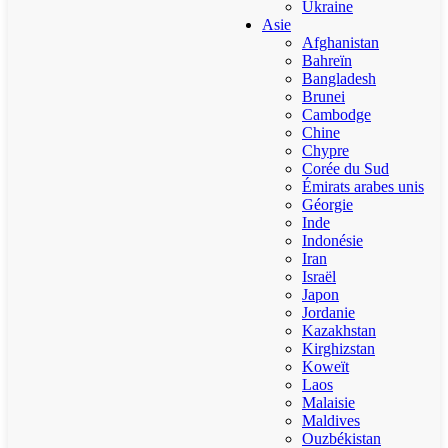
Ukraine
Asie
Afghanistan
Bahreïn
Bangladesh
Brunei
Cambodge
Chine
Chypre
Corée du Sud
Émirats arabes unis
Géorgie
Inde
Indonésie
Iran
Israël
Japon
Jordanie
Kazakhstan
Kirghizstan
Koweït
Laos
Malaisie
Maldives
Ouzbékistan