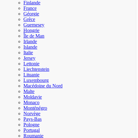
Finlande
France
Géorgie
Grèce
Guernesey
Hongrie
Île de Man
Irlande
Islande
Italie
Jersey
Lettonie
Liechtenstein
Lituanie
Luxembourg
Macédoine du Nord
Malte
Moldavie
Monaco
Monténégro
Norvège
Pays-Bas
Pologne
Portugal
Roumanie