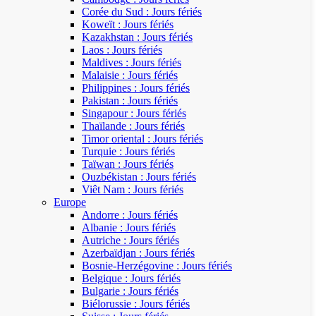
Corée du Sud : Jours fériés
Koweït : Jours fériés
Kazakhstan : Jours fériés
Laos : Jours fériés
Maldives : Jours fériés
Malaisie : Jours fériés
Philippines : Jours fériés
Pakistan : Jours fériés
Singapour : Jours fériés
Thaïlande : Jours fériés
Timor oriental : Jours fériés
Turquie : Jours fériés
Taïwan : Jours fériés
Ouzbékistan : Jours fériés
Viêt Nam : Jours fériés
Europe
Andorre : Jours fériés
Albanie : Jours fériés
Autriche : Jours fériés
Azerbaïdjan : Jours fériés
Bosnie-Herzégovine : Jours fériés
Belgique : Jours fériés
Bulgarie : Jours fériés
Biélorussie : Jours fériés