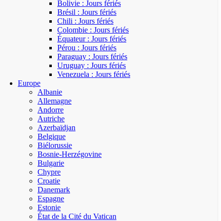
Bolivie : Jours fériés
Brésil : Jours fériés
Chili : Jours fériés
Colombie : Jours fériés
Équateur : Jours fériés
Pérou : Jours fériés
Paraguay : Jours fériés
Uruguay : Jours fériés
Venezuela : Jours fériés
Europe
Albanie
Allemagne
Andorre
Autriche
Azerbaïdjan
Belgique
Biélorussie
Bosnie-Herzégovine
Bulgarie
Chypre
Croatie
Danemark
Espagne
Estonie
État de la Cité du Vatican