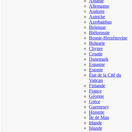
Albanie
Allemagne
Andorre
Autriche
Azerbaïdjan
Belgique
Biélorussie
Bosnie-Herzégovine
Bulgarie
Chypre
Croatie
Danemark
Espagne
Estonie
État de la Cité du
Vatican
Finlande
France
Géorgie
Grèce
Guernesey
Hongrie
Île de Man
Irlande
Islande