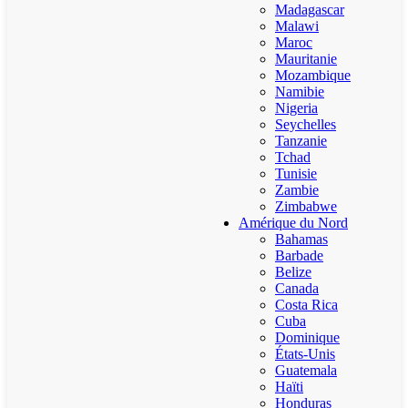
Madagascar
Malawi
Maroc
Mauritanie
Mozambique
Namibie
Nigeria
Seychelles
Tanzanie
Tchad
Tunisie
Zambie
Zimbabwe
Amérique du Nord
Bahamas
Barbade
Belize
Canada
Costa Rica
Cuba
Dominique
États-Unis
Guatemala
Haïti
Honduras