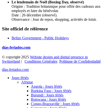
Le lendemain de Noël (Boxing Day, observé)
Origine : Tradition britannique pour offrir des cadeaux aux
employés et faire du bénévolat.
Date : 26 décembre (observé).
Observance : Jour de repos, shopping, activités de loisir.
Site officiel de référence
Belize Government - Public Holidays
días-feriados.com
© copyright 2025
Website design and digital presence in
Switzerland
|
Conditions Générales
Politique de Confidentialité
días-feriados.com
Jours fériés
Afrique
Angola : Jours fériés
Burkina Faso : Jours fériés
Burundi : Jours fériés
Botswana : Jours fériés
Congo-Brazzaville : Jours fériés