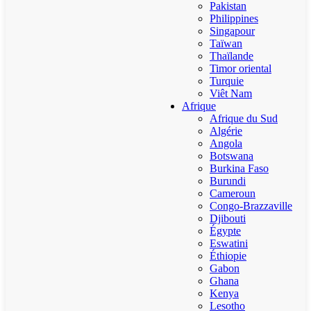
Pakistan
Philippines
Singapour
Taïwan
Thaïlande
Timor oriental
Turquie
Viêt Nam
Afrique
Afrique du Sud
Algérie
Angola
Botswana
Burkina Faso
Burundi
Cameroun
Congo-Brazzaville
Djibouti
Égypte
Eswatini
Éthiopie
Gabon
Ghana
Kenya
Lesotho