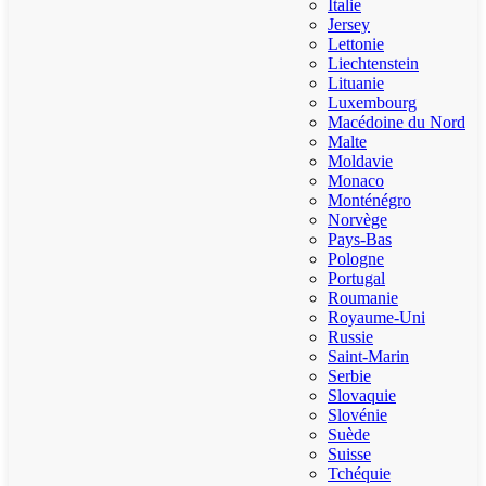
Italie
Jersey
Lettonie
Liechtenstein
Lituanie
Luxembourg
Macédoine du Nord
Malte
Moldavie
Monaco
Monténégro
Norvège
Pays-Bas
Pologne
Portugal
Roumanie
Royaume-Uni
Russie
Saint-Marin
Serbie
Slovaquie
Slovénie
Suède
Suisse
Tchéquie