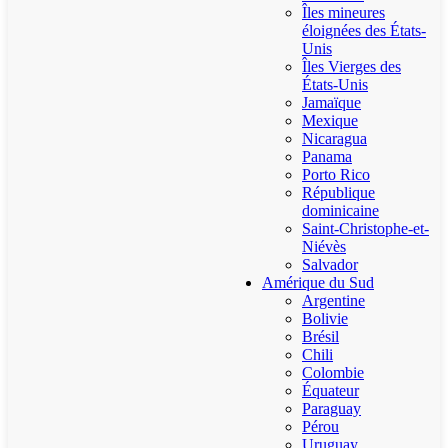
Îles mineures
éloignées des États-
Unis
Îles Vierges des
États-Unis
Jamaïque
Mexique
Nicaragua
Panama
Porto Rico
République
dominicaine
Saint-Christophe-et-
Niévès
Salvador
Amérique du Sud
Argentine
Bolivie
Brésil
Chili
Colombie
Équateur
Paraguay
Pérou
Uruguay