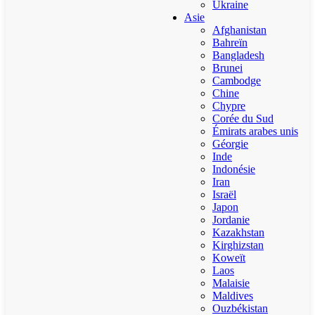
Ukraine
Asie
Afghanistan
Bahreïn
Bangladesh
Brunei
Cambodge
Chine
Chypre
Corée du Sud
Émirats arabes unis
Géorgie
Inde
Indonésie
Iran
Israël
Japon
Jordanie
Kazakhstan
Kirghizstan
Koweït
Laos
Malaisie
Maldives
Ouzbékistan