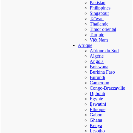
Pakistan
Philippines
Singapour
Taïwan
Thaïlande
Timor oriental
Turquie
Viêt Nam
Afrique
Afrique du Sud
Algérie
Angola
Botswana
Burkina Faso
Burundi
Cameroun
Congo-Brazzaville
Djibouti
Égypte
Eswatini
Éthiopie
Gabon
Ghana
Kenya
Lesotho