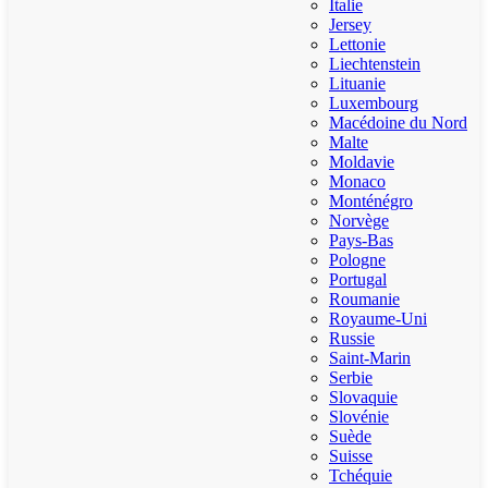
Italie
Jersey
Lettonie
Liechtenstein
Lituanie
Luxembourg
Macédoine du Nord
Malte
Moldavie
Monaco
Monténégro
Norvège
Pays-Bas
Pologne
Portugal
Roumanie
Royaume-Uni
Russie
Saint-Marin
Serbie
Slovaquie
Slovénie
Suède
Suisse
Tchéquie