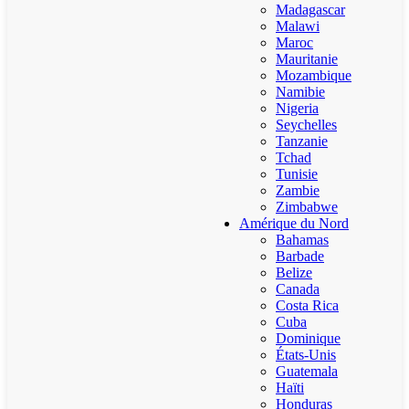
Madagascar
Malawi
Maroc
Mauritanie
Mozambique
Namibie
Nigeria
Seychelles
Tanzanie
Tchad
Tunisie
Zambie
Zimbabwe
Amérique du Nord
Bahamas
Barbade
Belize
Canada
Costa Rica
Cuba
Dominique
États-Unis
Guatemala
Haïti
Honduras