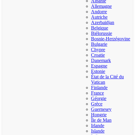
Albanie
Allemagne
Andorre
Autriche
Azerbaïdjan
Belgique
Biélorussie
Bosnie-Herzégovine
Bulgarie
Chypre
Croatie
Danemark
Espagne
Estonie
État de la Cité du
Vatican
Finlande
France
Géorgie
Grèce
Guernesey
Hongrie
Île de Man
Irlande
Islande