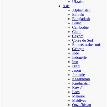
Ukraine
Asie
Afghanistan
Bahreïn
Bangladesh
Brunei
Cambodge
Chine
Chypre
Corée du Sud
Émirats arabes unis
Géorgie
Inde
Indonésie
Iran
Israël
Japon
Jordanie
Kazakhstan
Kirghizstan
Koweït
Laos
Malaisie
Maldives
Ouzbékistan