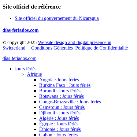
Site officiel de référence
Site officiel du gouvernement du Nicaragua
días-feriados.com
© copyright 2025
Website design and digital presence in
Switzerland
|
Conditions Générales
Politique de Confidentialité
días-feriados.com
Jours fériés
Afrique
Angola : Jours fériés
Burkina Faso : Jours fériés
Burundi : Jours fériés
Botswana : Jours fériés
Congo-Brazzaville : Jours fériés
Cameroun : Jours fériés
Djibouti : Jours fériés
Algérie : Jours fériés
Égypte : Jours fériés
Éthiopie : Jours fériés
Gabon : Jours fériés