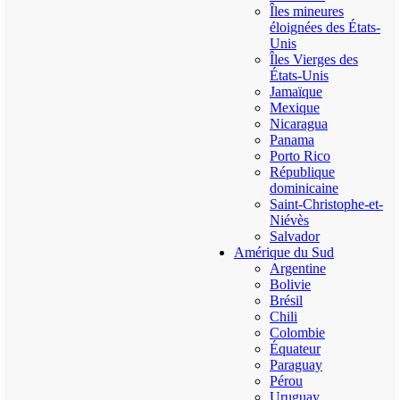
Îles mineures
éloignées des États-
Unis
Îles Vierges des
États-Unis
Jamaïque
Mexique
Nicaragua
Panama
Porto Rico
République
dominicaine
Saint-Christophe-et-
Niévès
Salvador
Amérique du Sud
Argentine
Bolivie
Brésil
Chili
Colombie
Équateur
Paraguay
Pérou
Uruguay