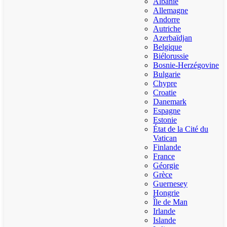
Albanie
Allemagne
Andorre
Autriche
Azerbaïdjan
Belgique
Biélorussie
Bosnie-Herzégovine
Bulgarie
Chypre
Croatie
Danemark
Espagne
Estonie
État de la Cité du
Vatican
Finlande
France
Géorgie
Grèce
Guernesey
Hongrie
Île de Man
Irlande
Islande