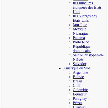
Îles mineures
éloignées des États-
Unis
Îles Vierges des
États-Unis
Jamaïque
Mexique
Nicaragua
Panama
Porto Rico
République
dominicaine
Saint-Christophe-et-
Niévès
Salvador
Amérique du Sud
Argentine
Bolivie
Brésil
Chili
Colombie
Équateur
Paraguay
Pérou
Uruguay