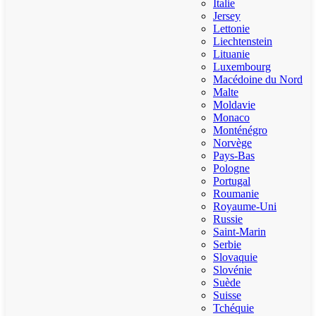
Italie
Jersey
Lettonie
Liechtenstein
Lituanie
Luxembourg
Macédoine du Nord
Malte
Moldavie
Monaco
Monténégro
Norvège
Pays-Bas
Pologne
Portugal
Roumanie
Royaume-Uni
Russie
Saint-Marin
Serbie
Slovaquie
Slovénie
Suède
Suisse
Tchéquie