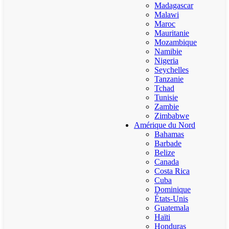
Madagascar
Malawi
Maroc
Mauritanie
Mozambique
Namibie
Nigeria
Seychelles
Tanzanie
Tchad
Tunisie
Zambie
Zimbabwe
Amérique du Nord
Bahamas
Barbade
Belize
Canada
Costa Rica
Cuba
Dominique
États-Unis
Guatemala
Haïti
Honduras