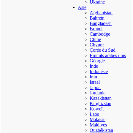
Ukraine
Asie
Afghanistan
Bahreïn
Bangladesh
Brunei
Cambodge
Chine
Chypre
Corée du Sud
Émirats arabes unis
Géorgie
Inde
Indonésie
Iran
Israël
Japon
Jordanie
Kazakhstan
Kirghizstan
Koweït
Laos
Malaisie
Maldives
Ouzbékistan