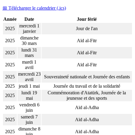
📅 Télécharger le calendrier (.ics)
Année
Date
Jour férié
mercredi 1
2025
Jour de l'an
janvier
dimanche
2025
Aïd al-Fitr
30 mars
lundi 31
2025
Aïd al-Fitr
mars
mardi 1
2025
Aïd al-Fitr
avril
mercredi 23
2025
Souveraineté nationale et Journée des enfants
avril
2025
jeudi 1 mai
Journée du travail et de la solidarité
lundi 19
Commémoration d'Atatürk, Journée de la
2025
mai
jeunesse et des sports
vendredi 6
2025
Aïd al-Adha
juin
samedi 7
2025
Aïd al-Adha
juin
dimanche 8
2025
Aïd al-Adha
juin