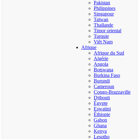
Pakistan
Philippines
Singapour
Taïwan
Thaïlande
Timor oriental
Turquie
Viêt Nam
Afrique
Afrique du Sud
Algérie
Angola
Botswana
Burkina Faso
Burundi
Cameroun
Congo-Brazzaville
Djibouti
Égypte
Eswatini
Éthiopie
Gabon
Ghana
Kenya
Lesotho