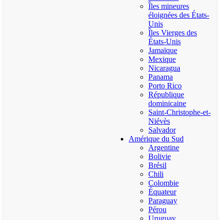
Îles mineures
éloignées des États-
Unis
Îles Vierges des
États-Unis
Jamaïque
Mexique
Nicaragua
Panama
Porto Rico
République
dominicaine
Saint-Christophe-et-
Niévès
Salvador
Amérique du Sud
Argentine
Bolivie
Brésil
Chili
Colombie
Équateur
Paraguay
Pérou
Uruguay