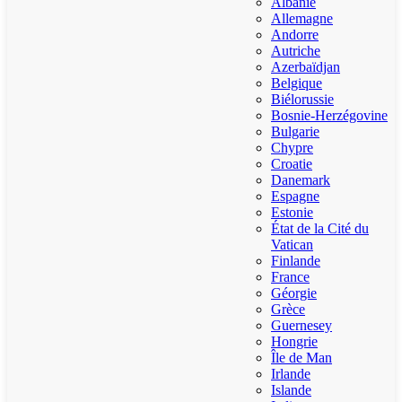
Albanie
Allemagne
Andorre
Autriche
Azerbaïdjan
Belgique
Biélorussie
Bosnie-Herzégovine
Bulgarie
Chypre
Croatie
Danemark
Espagne
Estonie
État de la Cité du
Vatican
Finlande
France
Géorgie
Grèce
Guernesey
Hongrie
Île de Man
Irlande
Islande