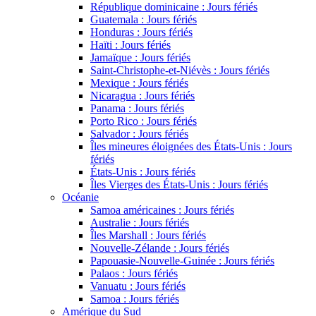
République dominicaine : Jours fériés
Guatemala : Jours fériés
Honduras : Jours fériés
Haïti : Jours fériés
Jamaïque : Jours fériés
Saint-Christophe-et-Niévès : Jours fériés
Mexique : Jours fériés
Nicaragua : Jours fériés
Panama : Jours fériés
Porto Rico : Jours fériés
Salvador : Jours fériés
Îles mineures éloignées des États-Unis : Jours
fériés
États-Unis : Jours fériés
Îles Vierges des États-Unis : Jours fériés
Océanie
Samoa américaines : Jours fériés
Australie : Jours fériés
Îles Marshall : Jours fériés
Nouvelle-Zélande : Jours fériés
Papouasie-Nouvelle-Guinée : Jours fériés
Palaos : Jours fériés
Vanuatu : Jours fériés
Samoa : Jours fériés
Amérique du Sud