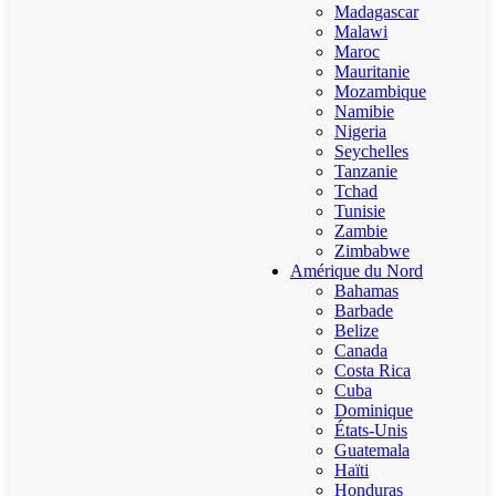
Madagascar
Malawi
Maroc
Mauritanie
Mozambique
Namibie
Nigeria
Seychelles
Tanzanie
Tchad
Tunisie
Zambie
Zimbabwe
Amérique du Nord
Bahamas
Barbade
Belize
Canada
Costa Rica
Cuba
Dominique
États-Unis
Guatemala
Haïti
Honduras