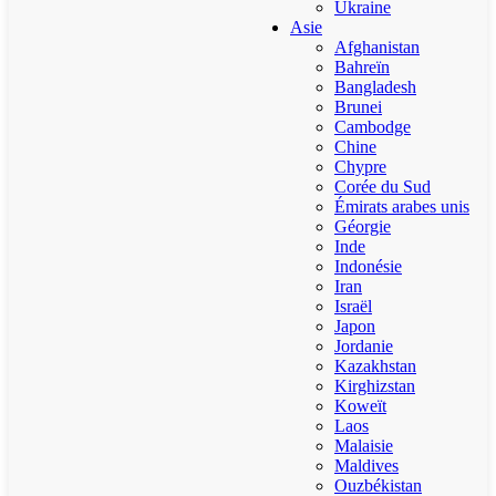
Ukraine
Asie
Afghanistan
Bahreïn
Bangladesh
Brunei
Cambodge
Chine
Chypre
Corée du Sud
Émirats arabes unis
Géorgie
Inde
Indonésie
Iran
Israël
Japon
Jordanie
Kazakhstan
Kirghizstan
Koweït
Laos
Malaisie
Maldives
Ouzbékistan