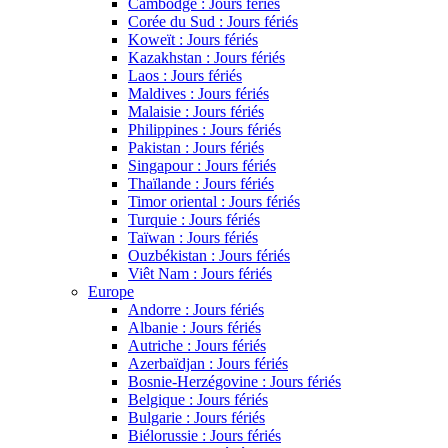
Cambodge : Jours fériés
Corée du Sud : Jours fériés
Koweït : Jours fériés
Kazakhstan : Jours fériés
Laos : Jours fériés
Maldives : Jours fériés
Malaisie : Jours fériés
Philippines : Jours fériés
Pakistan : Jours fériés
Singapour : Jours fériés
Thaïlande : Jours fériés
Timor oriental : Jours fériés
Turquie : Jours fériés
Taïwan : Jours fériés
Ouzbékistan : Jours fériés
Viêt Nam : Jours fériés
Europe
Andorre : Jours fériés
Albanie : Jours fériés
Autriche : Jours fériés
Azerbaïdjan : Jours fériés
Bosnie-Herzégovine : Jours fériés
Belgique : Jours fériés
Bulgarie : Jours fériés
Biélorussie : Jours fériés