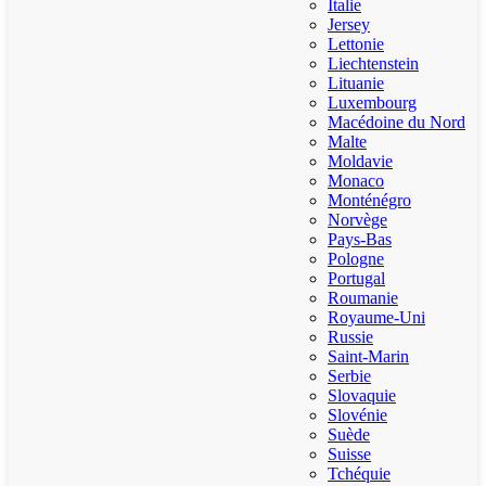
Italie
Jersey
Lettonie
Liechtenstein
Lituanie
Luxembourg
Macédoine du Nord
Malte
Moldavie
Monaco
Monténégro
Norvège
Pays-Bas
Pologne
Portugal
Roumanie
Royaume-Uni
Russie
Saint-Marin
Serbie
Slovaquie
Slovénie
Suède
Suisse
Tchéquie