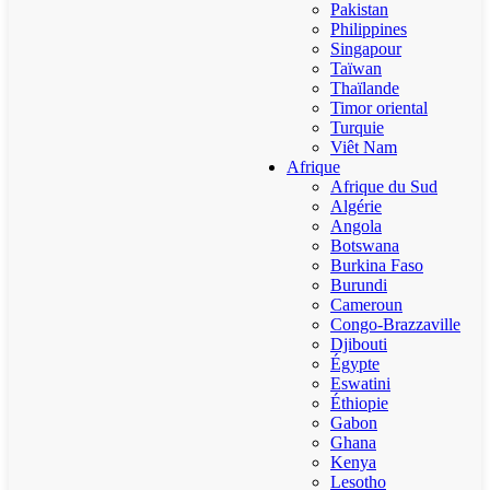
Pakistan
Philippines
Singapour
Taïwan
Thaïlande
Timor oriental
Turquie
Viêt Nam
Afrique
Afrique du Sud
Algérie
Angola
Botswana
Burkina Faso
Burundi
Cameroun
Congo-Brazzaville
Djibouti
Égypte
Eswatini
Éthiopie
Gabon
Ghana
Kenya
Lesotho