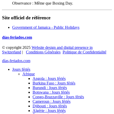
Observance : Même que Boxing Day.
Site officiel de référence
Government of Jamaica - Public Holidays
días-feriados.com
© copyright 2025
Website design and digital presence in
Switzerland
|
Conditions Générales
Politique de Confidentialité
días-feriados.com
Jours fériés
Afrique
Angola : Jours fériés
Burkina Faso : Jours fériés
Burundi : Jours fériés
Botswana : Jours fériés
Congo-Brazzaville : Jours fériés
Cameroun : Jours fériés
Djibouti : Jours fériés
Algérie : Jours fériés