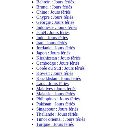
Bahreïn : Jours fériés
Brunei : Jours fériés
Chine : Jours fériés
Chypre : Jours fériés
Géorgie : Jours fériés
Indonésie : Jours fériés
Israël : Jours fériés
Inde : Jours fériés
Iran : Jours fériés
Jordanie : Jours fériés
Japon : Jours fériés
Kirghizstan : Jours fériés
Cambodge : Jours fériés
Corée du Sud : Jours fériés
Koweït : Jours fériés
Kazakhstan : Jours fériés
Laos : Jours fériés
Maldives : Jours fériés
Malaisie : Jours fériés
Philippines : Jours fériés
Pakistan : Jours fériés
Singapour : Jours fériés
Thaïlande : Jours fériés
Timor oriental : Jours fériés
Turquie : Jours fériés