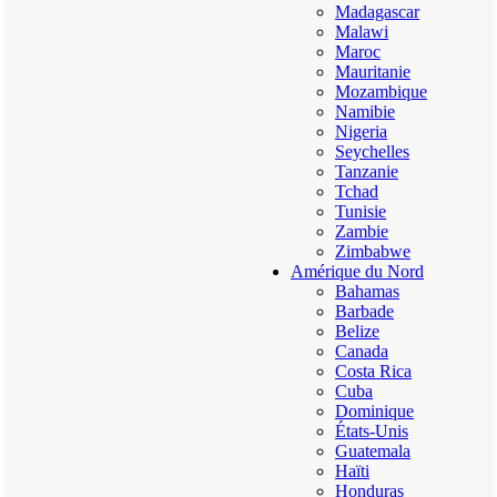
Madagascar
Malawi
Maroc
Mauritanie
Mozambique
Namibie
Nigeria
Seychelles
Tanzanie
Tchad
Tunisie
Zambie
Zimbabwe
Amérique du Nord
Bahamas
Barbade
Belize
Canada
Costa Rica
Cuba
Dominique
États-Unis
Guatemala
Haïti
Honduras