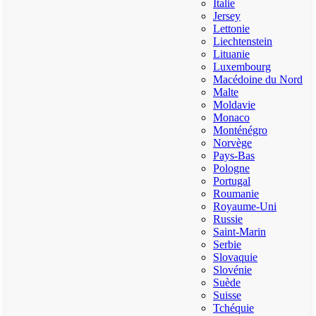
Italie
Jersey
Lettonie
Liechtenstein
Lituanie
Luxembourg
Macédoine du Nord
Malte
Moldavie
Monaco
Monténégro
Norvège
Pays-Bas
Pologne
Portugal
Roumanie
Royaume-Uni
Russie
Saint-Marin
Serbie
Slovaquie
Slovénie
Suède
Suisse
Tchéquie