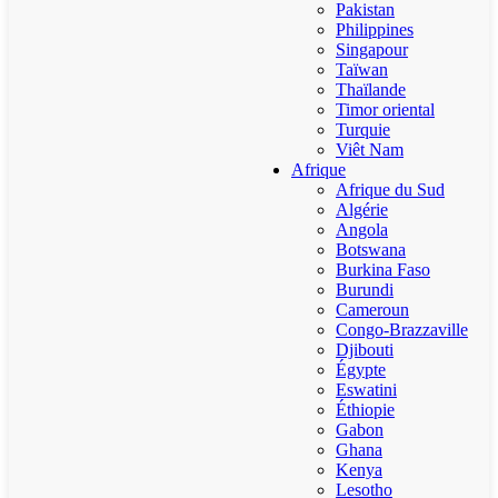
Pakistan
Philippines
Singapour
Taïwan
Thaïlande
Timor oriental
Turquie
Viêt Nam
Afrique
Afrique du Sud
Algérie
Angola
Botswana
Burkina Faso
Burundi
Cameroun
Congo-Brazzaville
Djibouti
Égypte
Eswatini
Éthiopie
Gabon
Ghana
Kenya
Lesotho