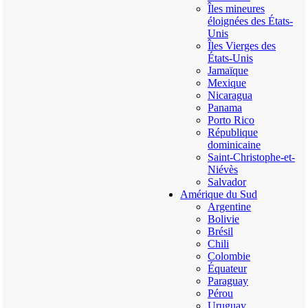
Îles mineures
éloignées des États-
Unis
Îles Vierges des
États-Unis
Jamaïque
Mexique
Nicaragua
Panama
Porto Rico
République
dominicaine
Saint-Christophe-et-
Niévès
Salvador
Amérique du Sud
Argentine
Bolivie
Brésil
Chili
Colombie
Équateur
Paraguay
Pérou
Uruguay