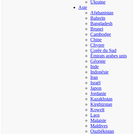
Ukraine
Asie
Afghanistan
Bahreïn
Bangladesh
Brunei
Cambodge
Chine
Chypre
Corée du Sud
Émirats arabes unis
Géorgie
Inde
Indonésie
Iran
Israël
Japon
Jordanie
Kazakhstan
Kirghizstan
Koweït
Laos
Malaisie
Maldives
Ouzbékistan