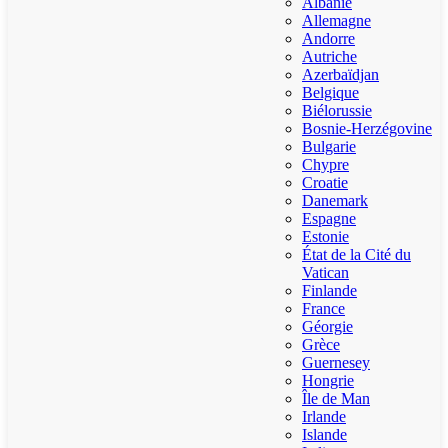
Albanie
Allemagne
Andorre
Autriche
Azerbaïdjan
Belgique
Biélorussie
Bosnie-Herzégovine
Bulgarie
Chypre
Croatie
Danemark
Espagne
Estonie
État de la Cité du
Vatican
Finlande
France
Géorgie
Grèce
Guernesey
Hongrie
Île de Man
Irlande
Islande