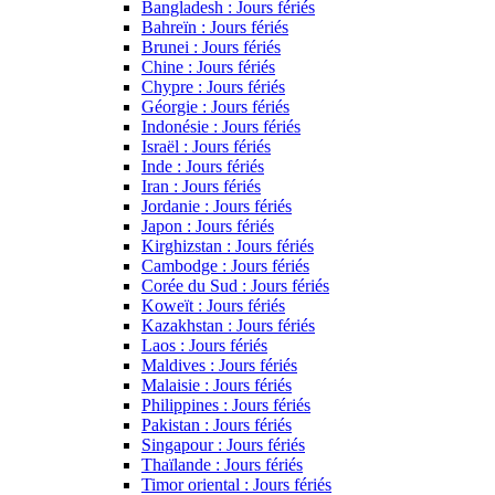
Bangladesh : Jours fériés
Bahreïn : Jours fériés
Brunei : Jours fériés
Chine : Jours fériés
Chypre : Jours fériés
Géorgie : Jours fériés
Indonésie : Jours fériés
Israël : Jours fériés
Inde : Jours fériés
Iran : Jours fériés
Jordanie : Jours fériés
Japon : Jours fériés
Kirghizstan : Jours fériés
Cambodge : Jours fériés
Corée du Sud : Jours fériés
Koweït : Jours fériés
Kazakhstan : Jours fériés
Laos : Jours fériés
Maldives : Jours fériés
Malaisie : Jours fériés
Philippines : Jours fériés
Pakistan : Jours fériés
Singapour : Jours fériés
Thaïlande : Jours fériés
Timor oriental : Jours fériés