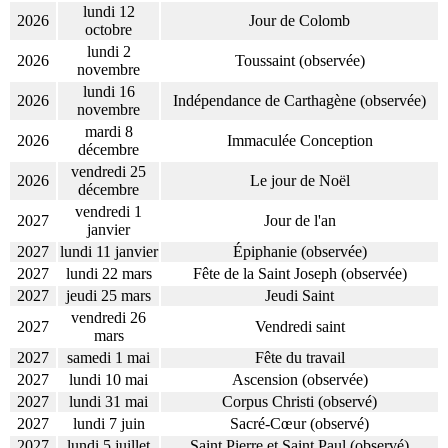
lundi 12
2026
Jour de Colomb
octobre
lundi 2
2026
Toussaint (observée)
novembre
lundi 16
2026
Indépendance de Carthagène (observée)
novembre
mardi 8
2026
Immaculée Conception
décembre
vendredi 25
2026
Le jour de Noël
décembre
vendredi 1
2027
Jour de l'an
janvier
2027
lundi 11 janvier
Épiphanie (observée)
2027
lundi 22 mars
Fête de la Saint Joseph (observée)
2027
jeudi 25 mars
Jeudi Saint
vendredi 26
2027
Vendredi saint
mars
2027
samedi 1 mai
Fête du travail
2027
lundi 10 mai
Ascension (observée)
2027
lundi 31 mai
Corpus Christi (observé)
2027
lundi 7 juin
Sacré-Cœur (observé)
2027
lundi 5 juillet
Saint Pierre et Saint Paul (observé)