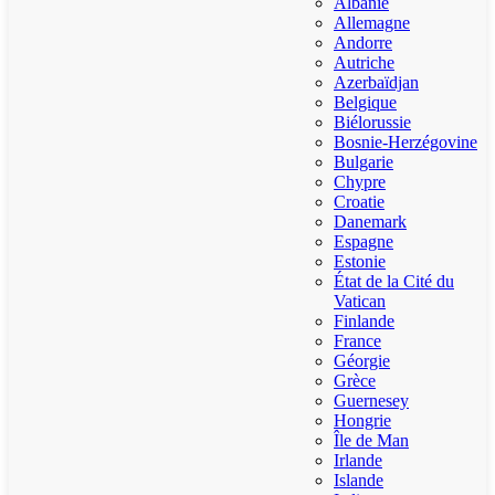
Albanie
Allemagne
Andorre
Autriche
Azerbaïdjan
Belgique
Biélorussie
Bosnie-Herzégovine
Bulgarie
Chypre
Croatie
Danemark
Espagne
Estonie
État de la Cité du
Vatican
Finlande
France
Géorgie
Grèce
Guernesey
Hongrie
Île de Man
Irlande
Islande