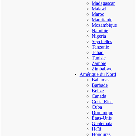
Madagascar
Malawi
Maroc
Mauritanie
Mozambique
Namibie
Nigeria
Seychelles
Tanzanie
Tchad
Tunisie
Zambie
Zimbabwe
Amérique du Nord
Bahamas
Barbade
Belize
Canada
Costa Rica
Cuba
Dominique
États-Unis
Guatemala
Haïti
Honduras