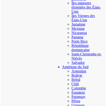
Îles mineures
éloignées des États-
Unis
Îles Vierges des
États-Unis
Jamaïque
Mexique
Nicaragua
Panama
Porto Rico
République
dominicaine
Saint-Christophe-et-
Niévès
Salvador
Amérique du Sud
Argentine
Bolivie
Brésil
Chili
Colombie
Équateur
Paraguay
Pérou
Uruguay