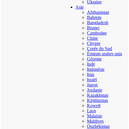
Ukraine
Asie
Afghanistan
Bahreïn
Bangladesh
Brunei
Cambodge
Chine
Chypre
Corée du Sud
Émirats arabes unis
Géorgie
Inde
Indonésie
Iran
Israël
Japon
Jordanie
Kazakhstan
Kirghizstan
Koweït
Laos
Malaisie
Maldives
Ouzbékistan