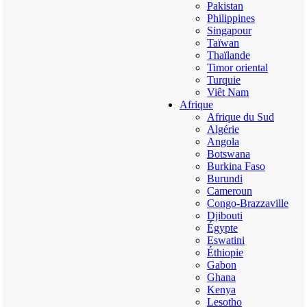
Pakistan
Philippines
Singapour
Taïwan
Thaïlande
Timor oriental
Turquie
Viêt Nam
Afrique
Afrique du Sud
Algérie
Angola
Botswana
Burkina Faso
Burundi
Cameroun
Congo-Brazzaville
Djibouti
Égypte
Eswatini
Éthiopie
Gabon
Ghana
Kenya
Lesotho