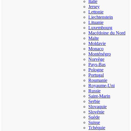
Italie
Jersey
Lettonie
Liechtenstein
Lituanie
Luxembourg
Macédoine du Nord
Malte
Moldavie
Monaco
Monténégro
Norvège
Pays-Bas
Pologne
Portugal
Roumanie
Royaume-Uni
Russie
Saint-Marin
Serbie
Slovaquie
Slovénie
Suède
Suisse
Tchéquie