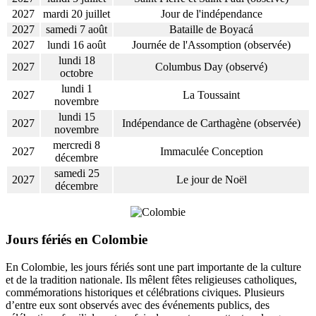
2027
mardi 20 juillet
Jour de l'indépendance
2027
samedi 7 août
Bataille de Boyacá
2027
lundi 16 août
Journée de l'Assomption (observée)
lundi 18
2027
Columbus Day (observé)
octobre
lundi 1
2027
La Toussaint
novembre
lundi 15
2027
Indépendance de Carthagène (observée)
novembre
mercredi 8
2027
Immaculée Conception
décembre
samedi 25
2027
Le jour de Noël
décembre
Jours fériés en Colombie
En Colombie, les jours fériés sont une part importante de la culture
et de la tradition nationale. Ils mêlent fêtes religieuses catholiques,
commémorations historiques et célébrations civiques. Plusieurs
d’entre eux sont observés avec des événements publics, des