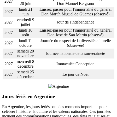
2027
20 juin
Don Manuel Belgrano
lundi 21
Laissez-passer pour l'immortalité du général
2027
juin
Don Martín Miguel de Güemes (observé)
vendredi 9
2027
Jour de l'indépendance
juillet
lundi 16
Laissez-passer pour l'immortalité du général
2027
août
Don José de San Martin (observé)
lundi 11
Journée du respect de la diversité culturelle
2027
octobre
(observée)
samedi 20
2027
Journée nationale de la souveraineté
novembre
mercredi 8
2027
Immaculée Conception
décembre
samedi 25
2027
Le jour de Noël
décembre
Jours fériés en Argentine
En Argentine, les jours fériés sont des moments importants pour
célébrer l’histoire, la culture et les valeurs nationales. Ces journées
incluent des commémorations patriotiques, des fêtes religieuses et