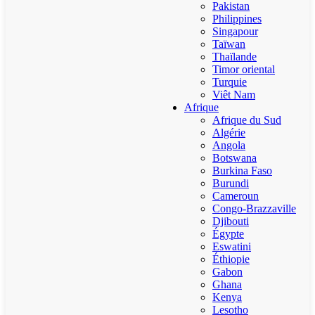
Pakistan
Philippines
Singapour
Taïwan
Thaïlande
Timor oriental
Turquie
Viêt Nam
Afrique
Afrique du Sud
Algérie
Angola
Botswana
Burkina Faso
Burundi
Cameroun
Congo-Brazzaville
Djibouti
Égypte
Eswatini
Éthiopie
Gabon
Ghana
Kenya
Lesotho