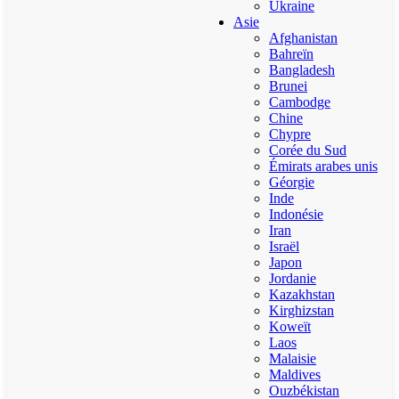
Ukraine
Asie
Afghanistan
Bahreïn
Bangladesh
Brunei
Cambodge
Chine
Chypre
Corée du Sud
Émirats arabes unis
Géorgie
Inde
Indonésie
Iran
Israël
Japon
Jordanie
Kazakhstan
Kirghizstan
Koweït
Laos
Malaisie
Maldives
Ouzbékistan