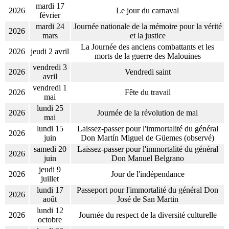
mardi 17
2026
Le jour du carnaval
février
mardi 24
Journée nationale de la mémoire pour la vérité
2026
mars
et la justice
La Journée des anciens combattants et les
2026
jeudi 2 avril
morts de la guerre des Malouines
vendredi 3
2026
Vendredi saint
avril
vendredi 1
2026
Fête du travail
mai
lundi 25
2026
Journée de la révolution de mai
mai
lundi 15
Laissez-passer pour l'immortalité du général
2026
juin
Don Martín Miguel de Güemes (observé)
samedi 20
Laissez-passer pour l'immortalité du général
2026
juin
Don Manuel Belgrano
jeudi 9
2026
Jour de l'indépendance
juillet
lundi 17
Passeport pour l'immortalité du général Don
2026
août
José de San Martin
lundi 12
2026
Journée du respect de la diversité culturelle
octobre