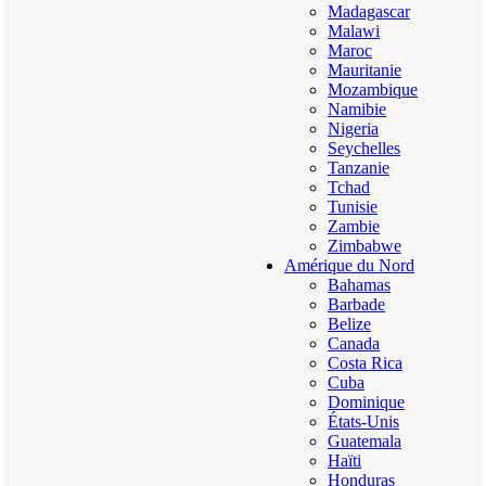
Madagascar
Malawi
Maroc
Mauritanie
Mozambique
Namibie
Nigeria
Seychelles
Tanzanie
Tchad
Tunisie
Zambie
Zimbabwe
Amérique du Nord
Bahamas
Barbade
Belize
Canada
Costa Rica
Cuba
Dominique
États-Unis
Guatemala
Haïti
Honduras