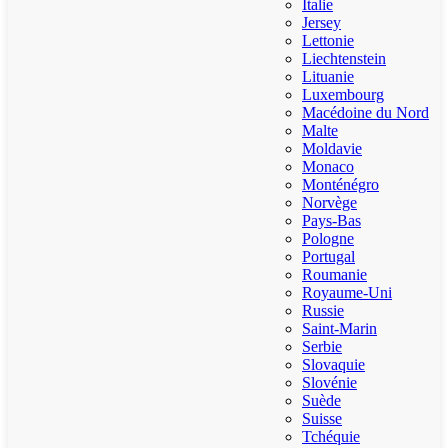
Italie
Jersey
Lettonie
Liechtenstein
Lituanie
Luxembourg
Macédoine du Nord
Malte
Moldavie
Monaco
Monténégro
Norvège
Pays-Bas
Pologne
Portugal
Roumanie
Royaume-Uni
Russie
Saint-Marin
Serbie
Slovaquie
Slovénie
Suède
Suisse
Tchéquie