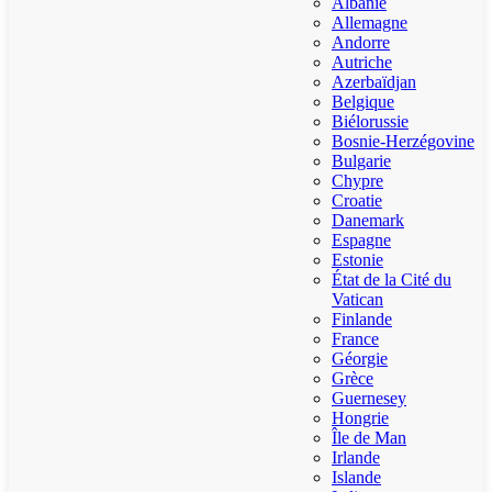
Albanie
Allemagne
Andorre
Autriche
Azerbaïdjan
Belgique
Biélorussie
Bosnie-Herzégovine
Bulgarie
Chypre
Croatie
Danemark
Espagne
Estonie
État de la Cité du
Vatican
Finlande
France
Géorgie
Grèce
Guernesey
Hongrie
Île de Man
Irlande
Islande