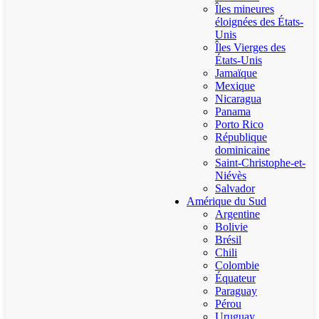
Îles mineures
éloignées des États-
Unis
Îles Vierges des
États-Unis
Jamaïque
Mexique
Nicaragua
Panama
Porto Rico
République
dominicaine
Saint-Christophe-et-
Niévès
Salvador
Amérique du Sud
Argentine
Bolivie
Brésil
Chili
Colombie
Équateur
Paraguay
Pérou
Uruguay