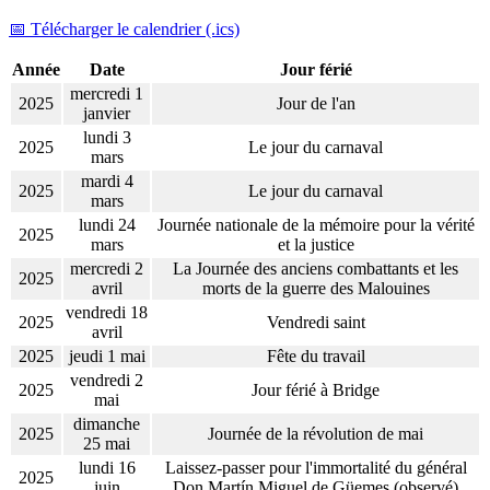
📅 Télécharger le calendrier (.ics)
Année
Date
Jour férié
mercredi 1
2025
Jour de l'an
janvier
lundi 3
2025
Le jour du carnaval
mars
mardi 4
2025
Le jour du carnaval
mars
lundi 24
Journée nationale de la mémoire pour la vérité
2025
mars
et la justice
mercredi 2
La Journée des anciens combattants et les
2025
avril
morts de la guerre des Malouines
vendredi 18
2025
Vendredi saint
avril
2025
jeudi 1 mai
Fête du travail
vendredi 2
2025
Jour férié à Bridge
mai
dimanche
2025
Journée de la révolution de mai
25 mai
lundi 16
Laissez-passer pour l'immortalité du général
2025
juin
Don Martín Miguel de Güemes (observé)