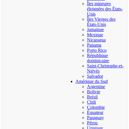
Îles mineures
éloignées des États-
Unis
Îles Vierges des
États-Unis
Jamaïque
Mexique
Nicaragua
Panama
Porto Rico
République
dominicaine
Saint-Christophe-et-
Niévès
Salvador
Amérique du Sud
Argentine
Bolivie
Brésil
Chili
Colombie
Équateur
Paraguay
Pérou
Uruguay