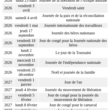
2026
lundi 23 mars
Journée de la libération de l'Afrique australe
vendredi 3
2026
Vendredi saint
avril
Journée de la paix et de la réconciliation
2026
samedi 4 avril
nationale
2026
vendredi 1 mai
Journée internationale des travailleurs
jeudi 17
2026
Journée des héros nationaux
septembre
vendredi 18
Jour de congé pour la Journée nationale des
2026
septembre
héros
lundi 2
2026
Le jour de la Toussaint
novembre
mercredi 11
2026
Journée de l'indépendance nationale
novembre
vendredi 25
2026
Noël et journée de la famille
décembre
vendredi 1
2027
Jour de l'an
janvier
2027
jeudi 4 février
Journée du mouvement de libération
vendredi 5
Jour de congé pour la journée du
2027
février
mouvement de libération
2027
lundi 8 février
Jour de congé pour le carnaval