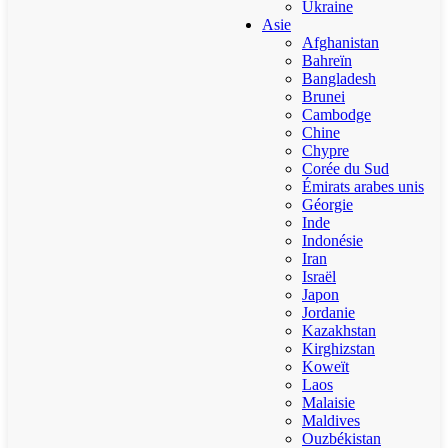
Ukraine
Asie
Afghanistan
Bahreïn
Bangladesh
Brunei
Cambodge
Chine
Chypre
Corée du Sud
Émirats arabes unis
Géorgie
Inde
Indonésie
Iran
Israël
Japon
Jordanie
Kazakhstan
Kirghizstan
Koweït
Laos
Malaisie
Maldives
Ouzbékistan