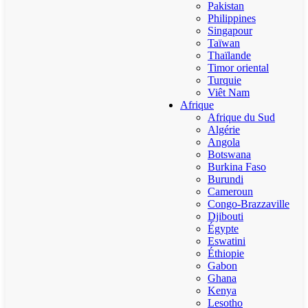
Pakistan
Philippines
Singapour
Taïwan
Thaïlande
Timor oriental
Turquie
Viêt Nam
Afrique
Afrique du Sud
Algérie
Angola
Botswana
Burkina Faso
Burundi
Cameroun
Congo-Brazzaville
Djibouti
Égypte
Eswatini
Éthiopie
Gabon
Ghana
Kenya
Lesotho