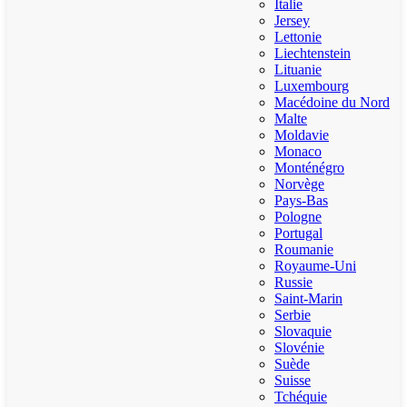
Italie
Jersey
Lettonie
Liechtenstein
Lituanie
Luxembourg
Macédoine du Nord
Malte
Moldavie
Monaco
Monténégro
Norvège
Pays-Bas
Pologne
Portugal
Roumanie
Royaume-Uni
Russie
Saint-Marin
Serbie
Slovaquie
Slovénie
Suède
Suisse
Tchéquie