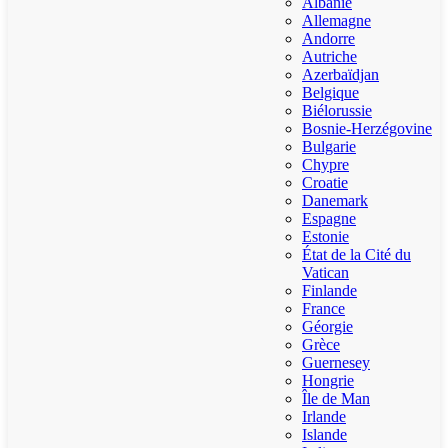
Albanie
Allemagne
Andorre
Autriche
Azerbaïdjan
Belgique
Biélorussie
Bosnie-Herzégovine
Bulgarie
Chypre
Croatie
Danemark
Espagne
Estonie
État de la Cité du
Vatican
Finlande
France
Géorgie
Grèce
Guernesey
Hongrie
Île de Man
Irlande
Islande