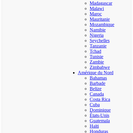
Madagascar
Malawi
Maroc
Mauritanie
Mozambique
Namibie
Nigeria
Seychelles
Tanzanie
Tchad
Tunisie
Zambie
Zimbabwe
Amérique du Nord
Bahamas
Barbade
Belize
Canada
Costa Rica
Cuba
Dominique
États-Unis
Guatemala
Haïti
Honduras