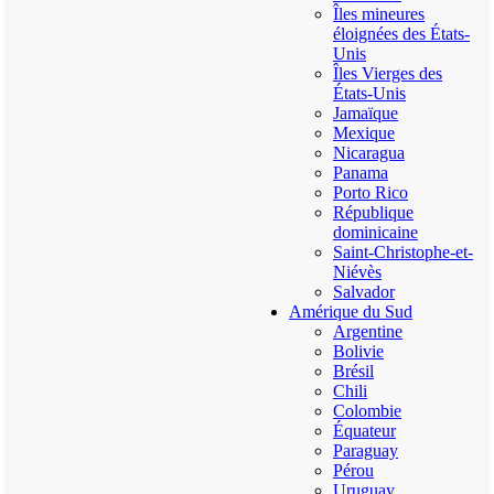
Îles mineures
éloignées des États-
Unis
Îles Vierges des
États-Unis
Jamaïque
Mexique
Nicaragua
Panama
Porto Rico
République
dominicaine
Saint-Christophe-et-
Niévès
Salvador
Amérique du Sud
Argentine
Bolivie
Brésil
Chili
Colombie
Équateur
Paraguay
Pérou
Uruguay