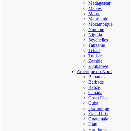
Madagascar
Malawi
Maroc
Mauritanie
Mozambique
Namibie
Nigeria
Seychelles
Tanzanie
Tchad
Tunisie
Zambie
Zimbabwe
Amérique du Nord
Bahamas
Barbade
Belize
Canada
Costa Rica
Cuba
Dominique
États-Unis
Guatemala
Haïti
Honduras