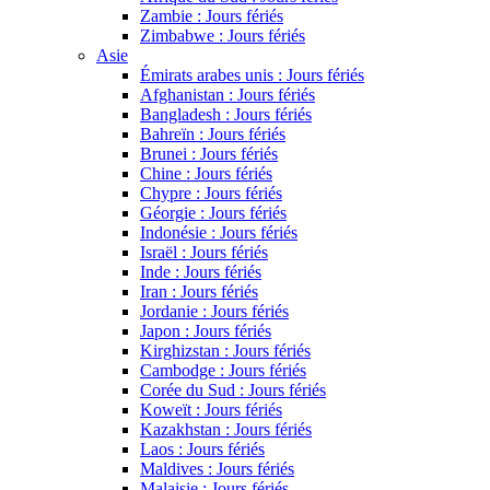
Zambie : Jours fériés
Zimbabwe : Jours fériés
Asie
Émirats arabes unis : Jours fériés
Afghanistan : Jours fériés
Bangladesh : Jours fériés
Bahreïn : Jours fériés
Brunei : Jours fériés
Chine : Jours fériés
Chypre : Jours fériés
Géorgie : Jours fériés
Indonésie : Jours fériés
Israël : Jours fériés
Inde : Jours fériés
Iran : Jours fériés
Jordanie : Jours fériés
Japon : Jours fériés
Kirghizstan : Jours fériés
Cambodge : Jours fériés
Corée du Sud : Jours fériés
Koweït : Jours fériés
Kazakhstan : Jours fériés
Laos : Jours fériés
Maldives : Jours fériés
Malaisie : Jours fériés