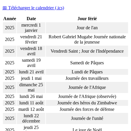
📅 Télécharger le calendrier (.ics)
Année
Date
Jour férié
mercredi 1
2025
Jour de l'an
janvier
vendredi 21
Robert Gabriel Mugabe Journée nationale
2025
février
de la jeunesse
vendredi 18
2025
Vendredi Saint ; Jour de l'Indépendance
avril
samedi 19
2025
Samedi de Pâques
avril
2025
lundi 21 avril
Lundi de Pâques
2025
jeudi 1 mai
Journée des travailleurs
dimanche 25
2025
Journée de l'Afrique
mai
2025
lundi 26 mai
Journée de l'Afrique (observée)
2025
lundi 11 août
Journée des héros du Zimbabwe
2025
mardi 12 août
Journée des forces de défense
lundi 22
2025
Journée de l'unité
décembre
jeudi 25
2025
Le jour de Noël