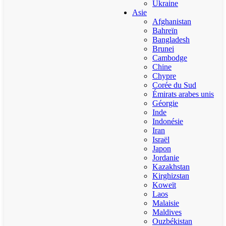
Ukraine
Asie
Afghanistan
Bahreïn
Bangladesh
Brunei
Cambodge
Chine
Chypre
Corée du Sud
Émirats arabes unis
Géorgie
Inde
Indonésie
Iran
Israël
Japon
Jordanie
Kazakhstan
Kirghizstan
Koweït
Laos
Malaisie
Maldives
Ouzbékistan