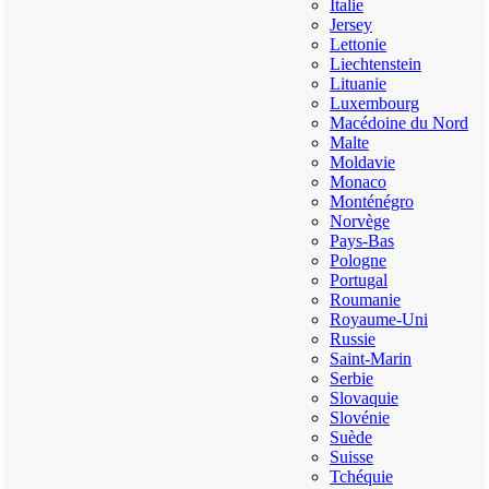
Italie
Jersey
Lettonie
Liechtenstein
Lituanie
Luxembourg
Macédoine du Nord
Malte
Moldavie
Monaco
Monténégro
Norvège
Pays-Bas
Pologne
Portugal
Roumanie
Royaume-Uni
Russie
Saint-Marin
Serbie
Slovaquie
Slovénie
Suède
Suisse
Tchéquie