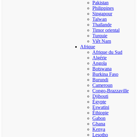
Pakistan
Philippines
Singapour
Taïwan
Thaïlande
Timor oriental
Turquie
Viêt Nam
Afrique
Afrique du Sud
Algérie
Angola
Botswana
Burkina Faso
Burundi
Cameroun
Congo-Brazzaville
Djibouti
Égypte
Eswatini
Éthiopie
Gabon
Ghana
Kenya
Lesotho