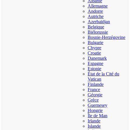
Albanie
Allemagne
Andorre
Autriche
Azerbaïdjan
Belgique
Biélorussie
Bosnie-Herzégovine
Bulgarie
Chypre
Croatie
Danemark
Espagne
Estonie
État de la Cité du
Vatican
Finlande
France
Géorgie
Grèce
Guernesey
Hongrie
Île de Man
Irlande
Islande