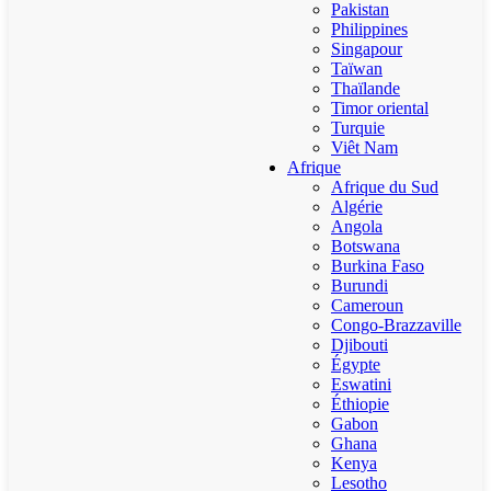
Pakistan
Philippines
Singapour
Taïwan
Thaïlande
Timor oriental
Turquie
Viêt Nam
Afrique
Afrique du Sud
Algérie
Angola
Botswana
Burkina Faso
Burundi
Cameroun
Congo-Brazzaville
Djibouti
Égypte
Eswatini
Éthiopie
Gabon
Ghana
Kenya
Lesotho