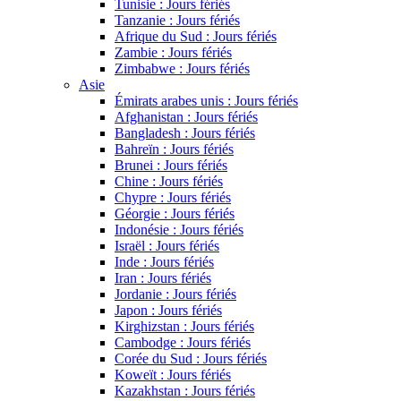
Tunisie : Jours fériés
Tanzanie : Jours fériés
Afrique du Sud : Jours fériés
Zambie : Jours fériés
Zimbabwe : Jours fériés
Asie
Émirats arabes unis : Jours fériés
Afghanistan : Jours fériés
Bangladesh : Jours fériés
Bahreïn : Jours fériés
Brunei : Jours fériés
Chine : Jours fériés
Chypre : Jours fériés
Géorgie : Jours fériés
Indonésie : Jours fériés
Israël : Jours fériés
Inde : Jours fériés
Iran : Jours fériés
Jordanie : Jours fériés
Japon : Jours fériés
Kirghizstan : Jours fériés
Cambodge : Jours fériés
Corée du Sud : Jours fériés
Koweït : Jours fériés
Kazakhstan : Jours fériés