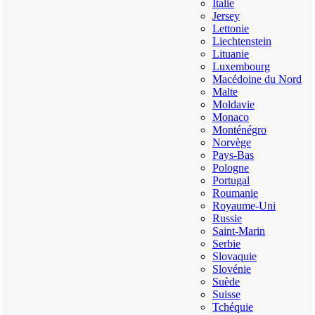
Italie
Jersey
Lettonie
Liechtenstein
Lituanie
Luxembourg
Macédoine du Nord
Malte
Moldavie
Monaco
Monténégro
Norvège
Pays-Bas
Pologne
Portugal
Roumanie
Royaume-Uni
Russie
Saint-Marin
Serbie
Slovaquie
Slovénie
Suède
Suisse
Tchéquie