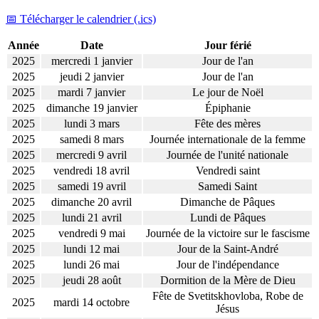
📅 Télécharger le calendrier (.ics)
Année
Date
Jour férié
2025
mercredi 1 janvier
Jour de l'an
2025
jeudi 2 janvier
Jour de l'an
2025
mardi 7 janvier
Le jour de Noël
2025
dimanche 19 janvier
Épiphanie
2025
lundi 3 mars
Fête des mères
2025
samedi 8 mars
Journée internationale de la femme
2025
mercredi 9 avril
Journée de l'unité nationale
2025
vendredi 18 avril
Vendredi saint
2025
samedi 19 avril
Samedi Saint
2025
dimanche 20 avril
Dimanche de Pâques
2025
lundi 21 avril
Lundi de Pâques
2025
vendredi 9 mai
Journée de la victoire sur le fascisme
2025
lundi 12 mai
Jour de la Saint-André
2025
lundi 26 mai
Jour de l'indépendance
2025
jeudi 28 août
Dormition de la Mère de Dieu
Fête de Svetitskhovloba, Robe de
2025
mardi 14 octobre
Jésus