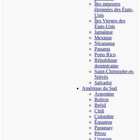
Îles mineures
éloignées des États-
Unis
Îles Vierges des
États-Unis
Jamaïque
Mexique
Nicaragua
Panama
Porto Rico
République
dominicaine
Saint-Christophe-et-
Niévès
Salvador
Amérique du Sud
Argentine
Bolivie
Brésil
Chili
Colombie
Équateur
Paraguay
Pérou
Uruguay