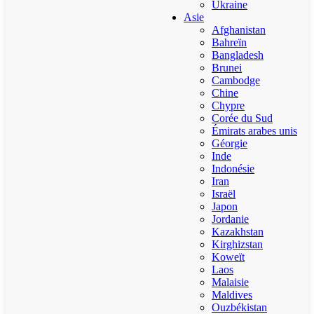
Ukraine
Asie
Afghanistan
Bahreïn
Bangladesh
Brunei
Cambodge
Chine
Chypre
Corée du Sud
Émirats arabes unis
Géorgie
Inde
Indonésie
Iran
Israël
Japon
Jordanie
Kazakhstan
Kirghizstan
Koweït
Laos
Malaisie
Maldives
Ouzbékistan