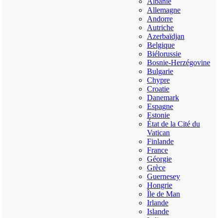
Albanie
Allemagne
Andorre
Autriche
Azerbaïdjan
Belgique
Biélorussie
Bosnie-Herzégovine
Bulgarie
Chypre
Croatie
Danemark
Espagne
Estonie
État de la Cité du
Vatican
Finlande
France
Géorgie
Grèce
Guernesey
Hongrie
Île de Man
Irlande
Islande