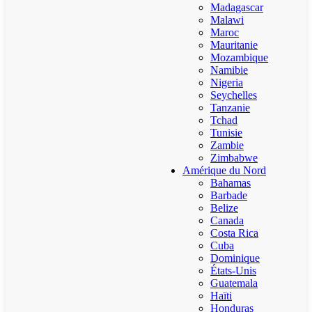
Madagascar
Malawi
Maroc
Mauritanie
Mozambique
Namibie
Nigeria
Seychelles
Tanzanie
Tchad
Tunisie
Zambie
Zimbabwe
Amérique du Nord
Bahamas
Barbade
Belize
Canada
Costa Rica
Cuba
Dominique
États-Unis
Guatemala
Haïti
Honduras