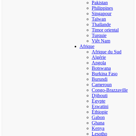
Pakistan
Philippines
Singapour
Taïwan
Thaïlande
Timor oriental
Turquie
Viêt Nam
Afrique
Afrique du Sud
Algérie
Angola
Botswana
Burkina Faso
Burundi
Cameroun
Congo-Brazzaville
Djibouti
Égypte
Eswatini
Éthiopie
Gabon
Ghana
Kenya
Lesotho