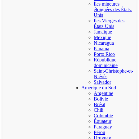
Îles mineures
éloignées des États-
Unis
Îles Vierges des
États-Unis
Jamaïque
Mexique
Nicaragua
Panama
Porto Rico
République
dominicaine
Saint-Christophe-et-
Niévès
Salvador
Amérique du Sud
Argentine
Bolivie
Brésil
Chili
Colombie
Équateur
Paraguay
Pérou
Uruguay