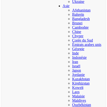
Ukraine
Asie
Afghanistan
Bahreïn
Bangladesh
Brunei
Cambodge
Chine
Chypre
Corée du Sud
Émirats arabes unis
Géorgie
Inde
Indonésie
Iran
Israël
Japon
Jordanie
Kazakhstan
Kirghizstan
Koweït
Laos
Malaisie
Maldives
Ouzbékistan