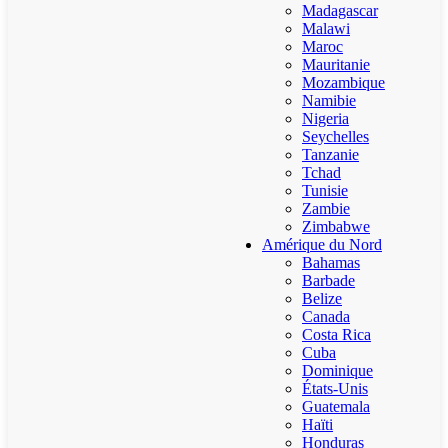
Madagascar
Malawi
Maroc
Mauritanie
Mozambique
Namibie
Nigeria
Seychelles
Tanzanie
Tchad
Tunisie
Zambie
Zimbabwe
Amérique du Nord
Bahamas
Barbade
Belize
Canada
Costa Rica
Cuba
Dominique
États-Unis
Guatemala
Haïti
Honduras