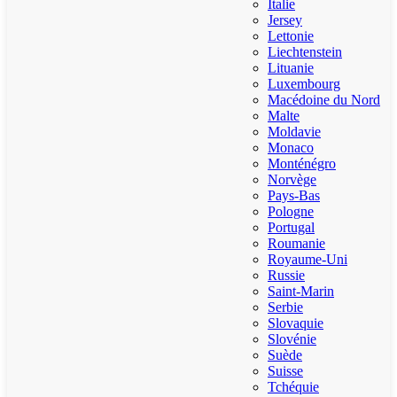
Italie
Jersey
Lettonie
Liechtenstein
Lituanie
Luxembourg
Macédoine du Nord
Malte
Moldavie
Monaco
Monténégro
Norvège
Pays-Bas
Pologne
Portugal
Roumanie
Royaume-Uni
Russie
Saint-Marin
Serbie
Slovaquie
Slovénie
Suède
Suisse
Tchéquie