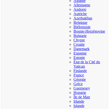
Albanie
Allemagne
Andorre
Autriche
Azerbaïdjan
Belgique
Biélorussie
Bosnie-Herzégovine
Bulgarie
Chypre
Croatie
Danemark
Espagne
Estonie
État de la Cité du
Vatican
Finlande
France
Géorgie
Grèce
Guernesey
Hongrie
Île de Man
Irlande
Islande