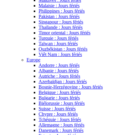
Maldives : Jours fériés
Malaisie : Jours fériés
Philippines : Jours fériés
Pakistan : Jours fériés
Singapour : Jours fériés
Thaïlande : Jours fériés
Timor oriental : Jours fériés
Turquie : Jours fériés
Taïwan : Jours fériés
Ouzbékistan : Jours fériés
Viêt Nam : Jours fériés
Europe
Andorre : Jours fériés
Albanie : Jours fériés
Autriche : Jours fériés
Azerbaïdjan : Jours fériés
Bosnie-Herzégovine : Jours fériés
Belgique : Jours fériés
Bulgarie : Jours fériés
Biélorussie : Jours fériés
Suisse : Jours fériés
Chypre : Jours fériés
Tchéquie : Jours fériés
Allemagne : Jours fériés
Danemark : Jours fériés