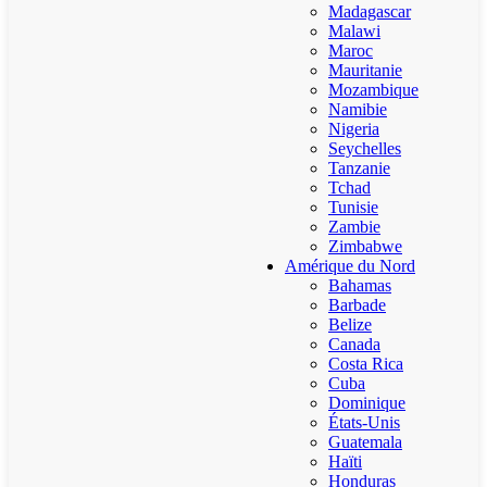
Madagascar
Malawi
Maroc
Mauritanie
Mozambique
Namibie
Nigeria
Seychelles
Tanzanie
Tchad
Tunisie
Zambie
Zimbabwe
Amérique du Nord
Bahamas
Barbade
Belize
Canada
Costa Rica
Cuba
Dominique
États-Unis
Guatemala
Haïti
Honduras