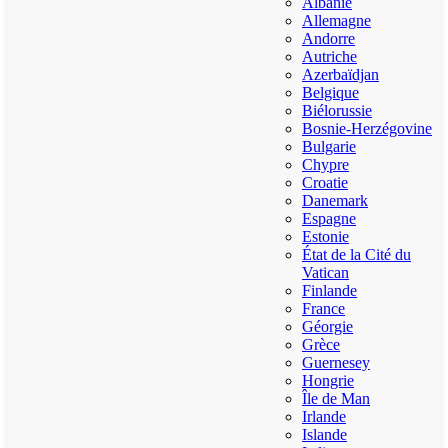
Albanie
Allemagne
Andorre
Autriche
Azerbaïdjan
Belgique
Biélorussie
Bosnie-Herzégovine
Bulgarie
Chypre
Croatie
Danemark
Espagne
Estonie
État de la Cité du
Vatican
Finlande
France
Géorgie
Grèce
Guernesey
Hongrie
Île de Man
Irlande
Islande