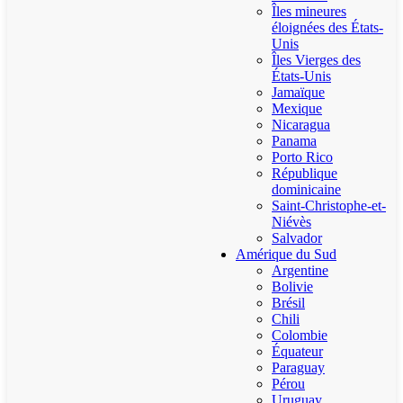
Îles mineures
éloignées des États-
Unis
Îles Vierges des
États-Unis
Jamaïque
Mexique
Nicaragua
Panama
Porto Rico
République
dominicaine
Saint-Christophe-et-
Niévès
Salvador
Amérique du Sud
Argentine
Bolivie
Brésil
Chili
Colombie
Équateur
Paraguay
Pérou
Uruguay