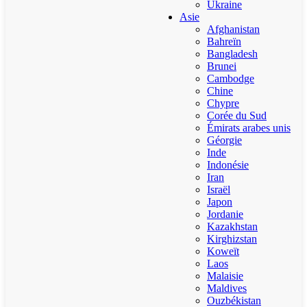
Ukraine
Asie
Afghanistan
Bahreïn
Bangladesh
Brunei
Cambodge
Chine
Chypre
Corée du Sud
Émirats arabes unis
Géorgie
Inde
Indonésie
Iran
Israël
Japon
Jordanie
Kazakhstan
Kirghizstan
Koweït
Laos
Malaisie
Maldives
Ouzbékistan