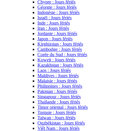
Chypre : Jours fériés
Géorgie : Jours fériés
Indonésie : Jours fériés
Israël : Jours fériés
Inde : Jours fériés
Iran : Jours fériés
Jordanie : Jours fériés
Japon : Jours fériés
Kirghizstan : Jours fériés
Cambodge : Jours fériés
Corée du Sud : Jours fériés
Koweït : Jours fériés
Kazakhstan : Jours fériés
Laos : Jours fériés
Maldives : Jours fériés
Malaisie : Jours fériés
Philippines : Jours fériés
Pakistan : Jours fériés
Singapour : Jours fériés
Thaïlande : Jours fériés
Timor oriental : Jours fériés
Turquie : Jours fériés
Taïwan : Jours fériés
Ouzbékistan : Jours fériés
Viêt Nam : Jours fériés