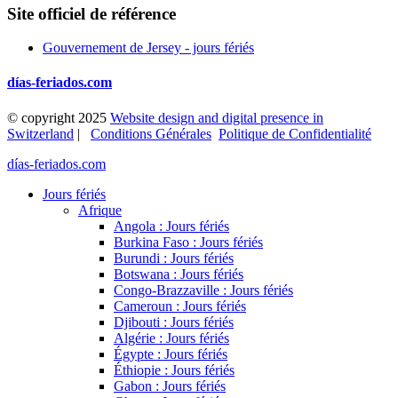
Site officiel de référence
Gouvernement de Jersey - jours fériés
días-feriados.com
© copyright 2025
Website design and digital presence in
Switzerland
|
Conditions Générales
Politique de Confidentialité
días-feriados.com
Jours fériés
Afrique
Angola : Jours fériés
Burkina Faso : Jours fériés
Burundi : Jours fériés
Botswana : Jours fériés
Congo-Brazzaville : Jours fériés
Cameroun : Jours fériés
Djibouti : Jours fériés
Algérie : Jours fériés
Égypte : Jours fériés
Éthiopie : Jours fériés
Gabon : Jours fériés