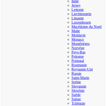
Italie
Jersey
Lettonie
Liechtenstein
Lituanie
Luxembourg
Macédoine du Nord
Malte
Moldavie
Monaco
Monténégro
Norvège
Pays-Bas
Pologne
Portugal
Roumanie
Royaume-Uni
Russie
Saint-Marin
Serbie
Slovaquie
Slovénie
Suède
Suisse
Tchéquie