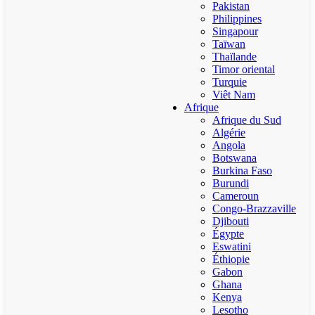
Pakistan
Philippines
Singapour
Taïwan
Thaïlande
Timor oriental
Turquie
Viêt Nam
Afrique
Afrique du Sud
Algérie
Angola
Botswana
Burkina Faso
Burundi
Cameroun
Congo-Brazzaville
Djibouti
Égypte
Eswatini
Éthiopie
Gabon
Ghana
Kenya
Lesotho